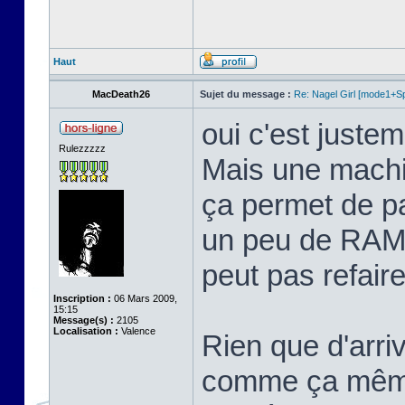
Haut
MacDeath26
Sujet du message :
Re: Nagel Girl [mode1+Spl
oui c'est justem
Rulezzzzz
Mais une machi
ça permet de p
un peu de RAM 
peut pas refaire 
Inscription :
06 Mars 2009,
15:15
Message(s) :
2105
Localisation :
Valence
Rien que d'arriv
comme ça même 