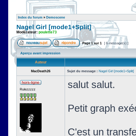
Index du forum
»
Demoscene
Nagel Girl [mode1+Split]
Modérateur:
poulette73
Page
1
sur
1
[ 6 message(s) ]
Aperçu avant impression
Auteur
MacDeath26
Sujet du message :
Nagel Girl [mode1+Split]
salut salut.
Rulezzzzz
Petit graph exé
C'est un transf