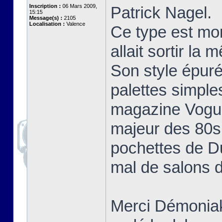
Inscription :
06 Mars 2009,
Patrick Nagel.
15:15
Message(s) :
2105
Localisation :
Valence
Ce type est mo
allait sortir la
Son style épuré
palettes simple
magazine Vogue 
majeur des 80s 
pochettes de D
mal de salons d
Merci Démoniak 