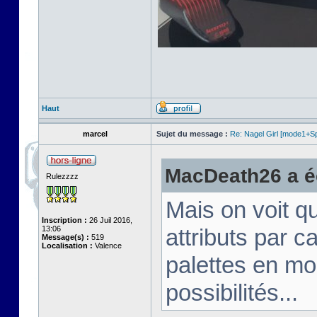
Haut
marcel
Sujet du message :
Re: Nagel Girl [mode1+Spl
MacDeath26 a éc
Rulezzzz
Mais on voit q
Inscription :
26 Juil 2016,
13:06
attributs par 
Message(s) :
519
Localisation :
Valence
palettes en mo
possibilités...