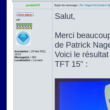
poulette73
Sujet du message :
Re: Nagel Girl [mode1+Spl
Salut,
VIP
Merci beaucoup p
de Patrick Nage
Inscription :
29 Mai 2022,
Voici le résult
18:01
Message(s) :
650
Localisation :
Lorraine
TFT 15" :