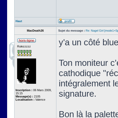
Haut
MacDeath26
Sujet du message :
Re: Nagel Girl [mode1+Spl
y'a un côté blue
Rulezzzzz
Ton moniteur c'
cathodique "réc
intégralement l
Inscription :
06 Mars 2009,
signature.
15:15
Message(s) :
2105
Localisation :
Valence
Bon là la palett