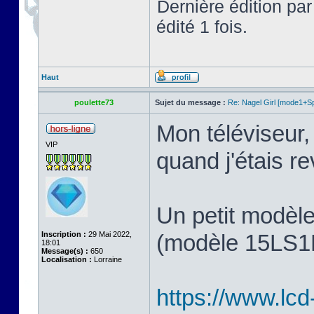
Dernière édition pa
édité 1 fois.
Haut
poulette73
Sujet du message :
Re: Nagel Girl [mode1+Spl
Mon téléviseur, 
VIP
quand j'étais 
Un petit modèl
Inscription :
29 Mai 2022,
(modèle 15LS1R,
18:01
Message(s) :
650
Localisation :
Lorraine
https://www.lcd