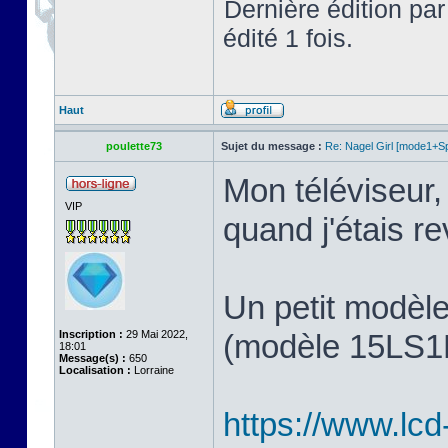
Dernière édition pa
édité 1 fois.
Haut
poulette73
Sujet du message :
Re: Nagel Girl [mode1+Spl
Mon téléviseur, 
VIP
quand j'étais 
Un petit modèl
Inscription :
29 Mai 2022,
(modèle 15LS1R,
18:01
Message(s) :
650
Localisation :
Lorraine
https://www.lcd