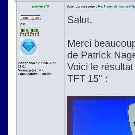
poulette73
Sujet du message :
Re: Nagel Girl [mode1+Spl
Salut,
VIP
Merci beaucoup p
de Patrick Nage
Inscription :
29 Mai 2022,
Voici le résult
18:01
Message(s) :
650
Localisation :
Lorraine
TFT 15" :