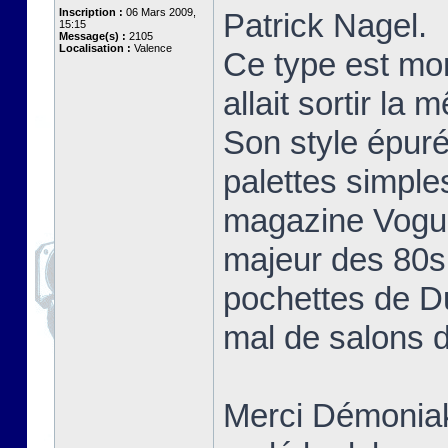
Inscription :
06 Mars 2009,
Patrick Nagel.
15:15
Message(s) :
2105
Localisation :
Valence
Ce type est mo
allait sortir la
Son style épuré
palettes simple
magazine Vogue 
majeur des 80s 
pochettes de D
mal de salons d
Merci Démoniak 