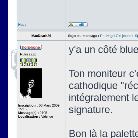
Haut
MacDeath26
Sujet du message :
Re: Nagel Girl [mode1+Spl
y'a un côté blue
Rulezzzzz
Ton moniteur c'
cathodique "réc
intégralement l
Inscription :
06 Mars 2009,
signature.
15:15
Message(s) :
2105
Localisation :
Valence
Bon là la palett