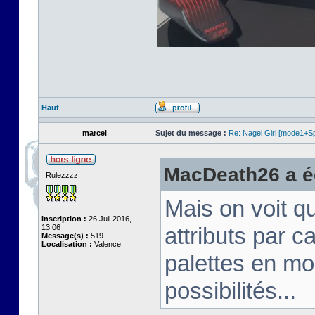
Haut
marcel
Sujet du message :
Re: Nagel Girl [mode1+Spl
MacDeath26 a éc
Rulezzzz
Mais on voit q
Inscription :
26 Juil 2016,
13:06
attributs par 
Message(s) :
519
Localisation :
Valence
palettes en mo
possibilités...