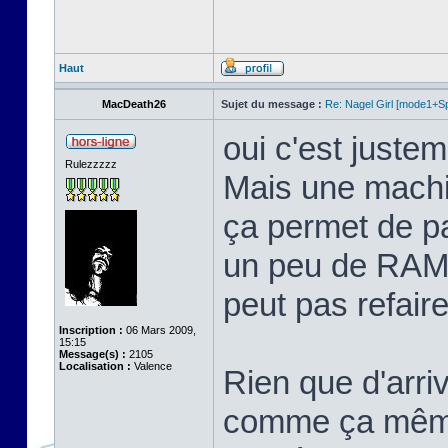
Haut
MacDeath26
Sujet du message :
Re: Nagel Girl [mode1+Spl
oui c'est justem
Rulezzzzz
Mais une machi
ça permet de p
un peu de RAM 
peut pas refaire 
Inscription :
06 Mars 2009,
15:15
Message(s) :
2105
Localisation :
Valence
Rien que d'arriv
comme ça même 