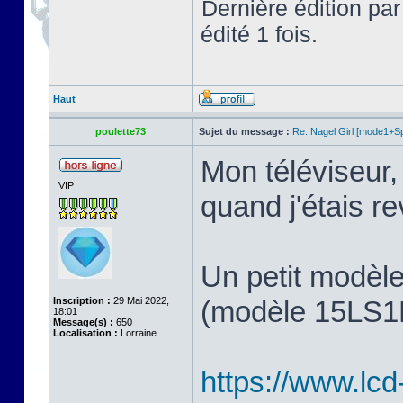
Dernière édition pa
édité 1 fois.
Haut
poulette73
Sujet du message :
Re: Nagel Girl [mode1+Spl
Mon téléviseur, 
VIP
quand j'étais 
Un petit modèl
Inscription :
29 Mai 2022,
(modèle 15LS1R,
18:01
Message(s) :
650
Localisation :
Lorraine
https://www.lcd