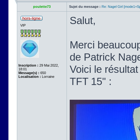
poulette73
Sujet du message :
Re: Nagel Girl [mode1+Spl
Salut,
VIP
Merci beaucoup p
de Patrick Nage
Inscription :
29 Mai 2022,
Voici le résult
18:01
Message(s) :
650
Localisation :
Lorraine
TFT 15" :