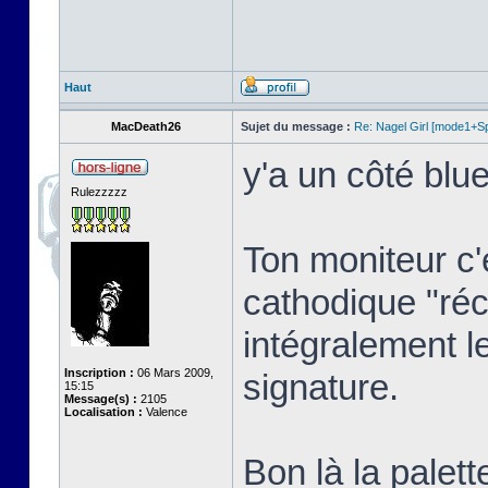
Haut
MacDeath26
Sujet du message :
Re: Nagel Girl [mode1+Spl
y'a un côté blue
Rulezzzzz
Ton moniteur c'
cathodique "réc
intégralement l
Inscription :
06 Mars 2009,
signature.
15:15
Message(s) :
2105
Localisation :
Valence
Bon là la palett