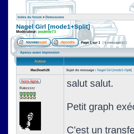
Index du forum
»
Demoscene
Nagel Girl [mode1+Split]
Modérateur:
poulette73
Page
1
sur
1
[ 6 message(s) ]
Aperçu avant impression
Auteur
MacDeath26
Sujet du message :
Nagel Girl [mode1+Split]
salut salut.
Rulezzzzz
Petit graph exé
C'est un transf