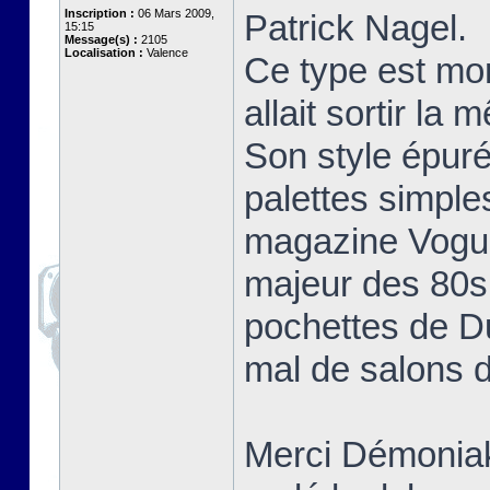
Inscription :
06 Mars 2009,
Patrick Nagel.
15:15
Message(s) :
2105
Localisation :
Valence
Ce type est mo
allait sortir la
Son style épuré
palettes simple
magazine Vogue 
majeur des 80s 
pochettes de D
mal de salons d
Merci Démoniak 