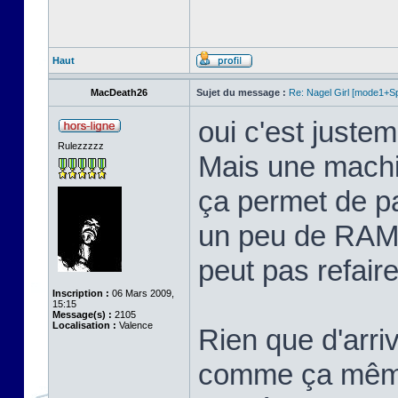
Haut
MacDeath26
Sujet du message :
Re: Nagel Girl [mode1+Spl
oui c'est justem
Rulezzzzz
Mais une machi
ça permet de p
un peu de RAM 
peut pas refaire 
Inscription :
06 Mars 2009,
15:15
Message(s) :
2105
Localisation :
Valence
Rien que d'arriv
comme ça même 