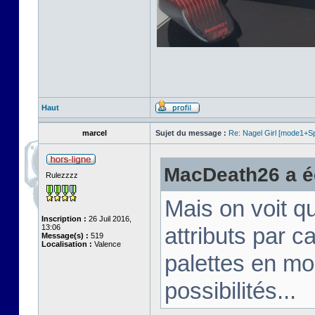
Haut
marcel
Sujet du message :
Re: Nagel Girl [mode1+Spl
MacDeath26 a éc
Rulezzzz
Mais on voit q
Inscription :
26 Juil 2016,
13:06
attributs par 
Message(s) :
519
Localisation :
Valence
palettes en mo
possibilités...