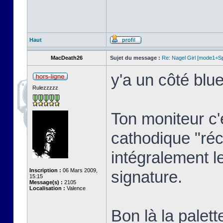
Haut
MacDeath26
Sujet du message :
Re: Nagel Girl [mode1+Spl
y'a un côté blue
Rulezzzzz
Ton moniteur c'
cathodique "réc
intégralement l
Inscription :
06 Mars 2009,
signature.
15:15
Message(s) :
2105
Localisation :
Valence
Bon là la palett