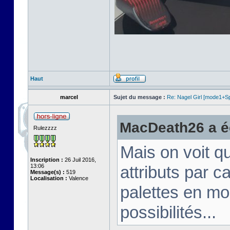
Haut
marcel
Sujet du message :
Re: Nagel Girl [mode1+Spl
MacDeath26 a éc
Rulezzzz
Mais on voit q
Inscription :
26 Juil 2016,
13:06
attributs par 
Message(s) :
519
Localisation :
Valence
palettes en mo
possibilités...