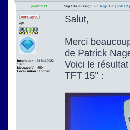
poulette73
Sujet du message :
Re: Nagel Girl [mode1+Spl
Salut,
VIP
Merci beaucoup p
de Patrick Nage
Inscription :
29 Mai 2022,
Voici le résult
18:01
Message(s) :
650
Localisation :
Lorraine
TFT 15" :