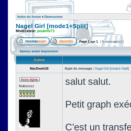
Index du forum
»
Demoscene
Nagel Girl [mode1+Split]
Modérateur:
poulette73
Page
1
sur
1
[ 6 message(s) ]
Aperçu avant impression
Auteur
MacDeath26
Sujet du message :
Nagel Girl [mode1+Split]
salut salut.
Rulezzzzz
Petit graph exé
C'est un transf