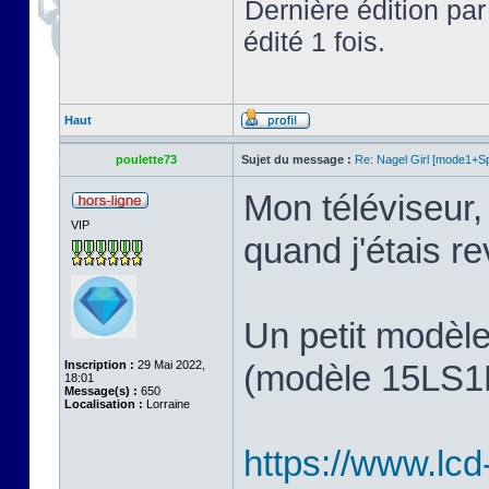
Dernière édition pa
édité 1 fois.
Haut
poulette73
Sujet du message :
Re: Nagel Girl [mode1+Spl
Mon téléviseur, 
VIP
quand j'étais 
Un petit modèl
Inscription :
29 Mai 2022,
(modèle 15LS1R,
18:01
Message(s) :
650
Localisation :
Lorraine
https://www.lcd