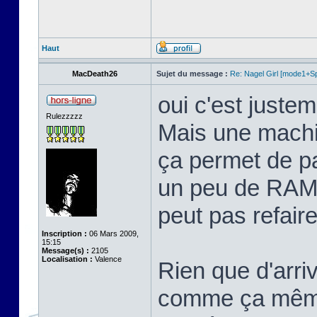
Haut
MacDeath26
Sujet du message :
Re: Nagel Girl [mode1+Spl
oui c'est justem
Rulezzzzz
Mais une machi
ça permet de p
un peu de RAM 
peut pas refaire 
Inscription :
06 Mars 2009,
15:15
Message(s) :
2105
Localisation :
Valence
Rien que d'arriv
comme ça même 