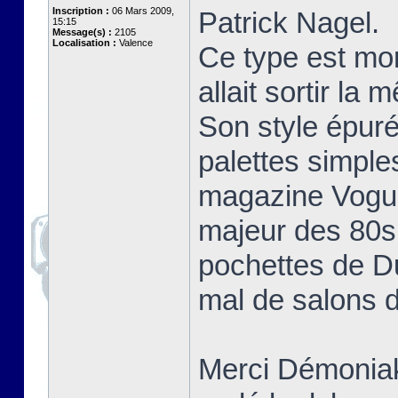
Inscription :
06 Mars 2009,
Patrick Nagel.
15:15
Message(s) :
2105
Localisation :
Valence
Ce type est mo
allait sortir la
Son style épuré
palettes simple
magazine Vogue 
majeur des 80s 
pochettes de D
mal de salons d
Merci Démoniak 