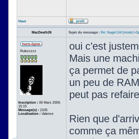
Haut
MacDeath26
Sujet du message :
Re: Nagel Girl [mode1+Spl
oui c'est justem
Rulezzzzz
Mais une machi
ça permet de p
un peu de RAM 
peut pas refaire 
Inscription :
06 Mars 2009,
15:15
Message(s) :
2105
Localisation :
Valence
Rien que d'arriv
comme ça même 