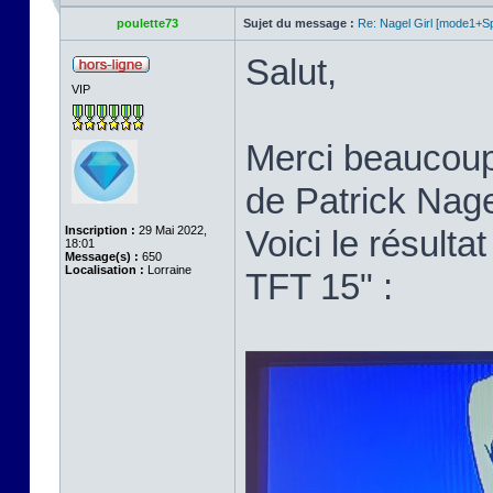
poulette73
Sujet du message :
Re: Nagel Girl [mode1+Spl
Salut,
VIP
Merci beaucoup p
de Patrick Nage
Inscription :
29 Mai 2022,
Voici le résult
18:01
Message(s) :
650
Localisation :
Lorraine
TFT 15" :