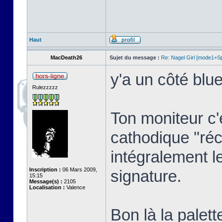
Haut
MacDeath26
Sujet du message :
Re: Nagel Girl [mode1+Spl
y'a un côté blue
Rulezzzzz
Ton moniteur c'
cathodique "réc
intégralement l
Inscription :
06 Mars 2009,
signature.
15:15
Message(s) :
2105
Localisation :
Valence
Bon là la palett