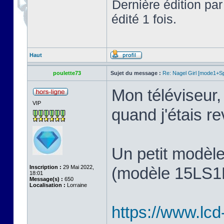
Dernière édition pa
édité 1 fois.
Haut
poulette73
Sujet du message :
Re: Nagel Girl [mode1+Spl
Mon téléviseur, 
VIP
quand j'étais 
Un petit modèl
Inscription :
29 Mai 2022,
(modèle 15LS1R,
18:01
Message(s) :
650
Localisation :
Lorraine
https://www.lcd