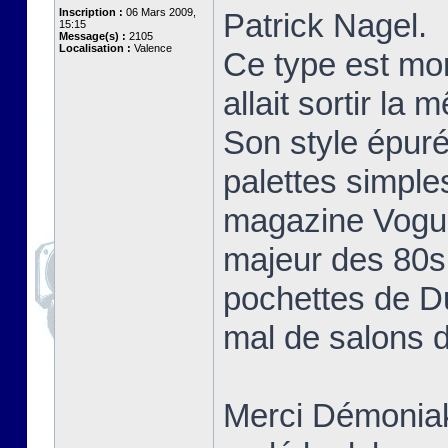
Inscription :
06 Mars 2009,
Patrick Nagel.
15:15
Message(s) :
2105
Localisation :
Valence
Ce type est mo
allait sortir la
Son style épuré
palettes simple
magazine Vogue 
majeur des 80s 
pochettes de D
mal de salons d
Merci Démoniak 