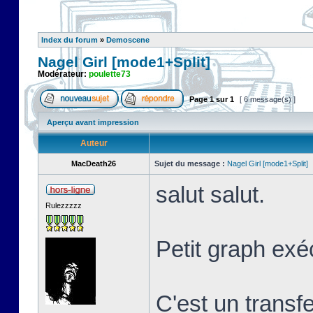
Index du forum
»
Demoscene
Nagel Girl [mode1+Split]
Modérateur:
poulette73
Page
1
sur
1
[ 6 message(s) ]
Aperçu avant impression
Auteur
MacDeath26
Sujet du message :
Nagel Girl [mode1+Split]
salut salut.
Rulezzzzz
Petit graph exé
C'est un transf