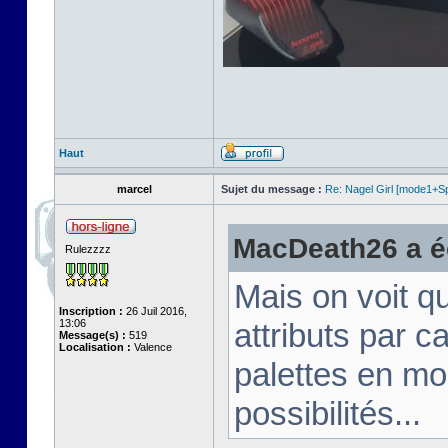
Haut
marcel
Sujet du message :
Re: Nagel Girl [mode1+Spl
MacDeath26 a éc
Rulezzzz
Mais on voit q
Inscription :
26 Juil 2016,
13:06
attributs par 
Message(s) :
519
Localisation :
Valence
palettes en mo
possibilités...