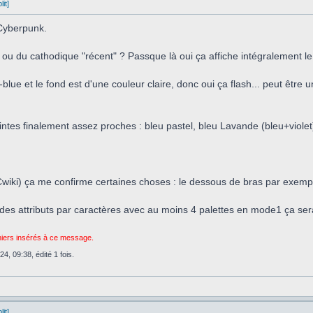
it]
t Cyberpunk.
ou du cathodique "récent" ? Passque là oui ça affiche intégralement le 
-blue et le fond est d'une couleur claire, donc oui ça flash... peut être u
eintes finalement assez proches : bleu pastel, bleu Lavande (bleu+violet
iki) ça me confirme certaines choses : le dessous de bras par exemple de
des attributs par caractères avec au moins 4 palettes en mode1 ça serai
chiers insérés à ce message.
4, 09:38, édité 1 fois.
it]