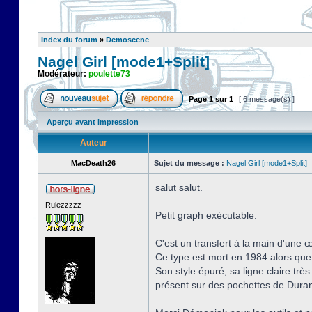
Index du forum
»
Demoscene
Nagel Girl [mode1+Split]
Modérateur:
poulette73
Page
1
sur
1
[ 6 message(s) ]
Aperçu avant impression
Auteur
MacDeath26
Sujet du message :
Nagel Girl [mode1+Split]
salut salut.
Rulezzzzz
Petit graph exécutable.
C'est un transfert à la main d'une 
Ce type est mort en 1984 alors que 
Son style épuré, sa ligne claire tr
présent sur des pochettes de Duran