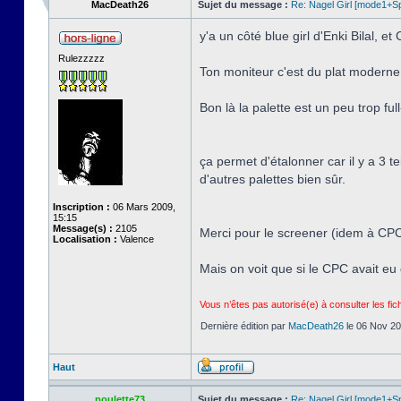
MacDeath26
Sujet du message :
Re: Nagel Girl [mode1+Spl
y'a un côté blue girl d'Enki Bilal, e
Rulezzzzz
Ton moniteur c'est du plat moderne 
Bon là la palette est un peu trop full
ça permet d'étalonner car il y a 3 t
d'autres palettes bien sûr.
Inscription :
06 Mars 2009,
15:15
Message(s) :
2105
Merci pour le screener (idem à CPCw
Localisation :
Valence
Mais on voit que si le CPC avait eu 
Vous n’êtes pas autorisé(e) à consulter les fi
Dernière édition par
MacDeath26
le 06 Nov 202
Haut
poulette73
Sujet du message :
Re: Nagel Girl [mode1+Spl