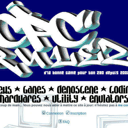
coup de main... Vous pouvez nous aider à mettre ce site à jour: n'hésitez pas à
me con
Connexion
Inscription
FAQ