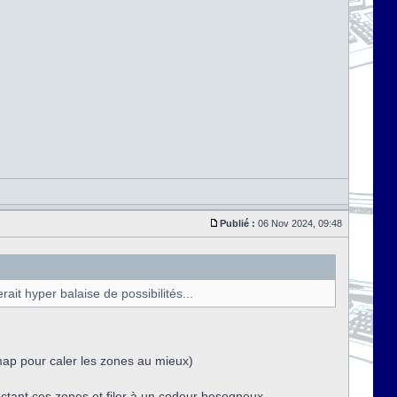
Publié :
06 Nov 2024, 09:48
it hyper balaise de possibilités...
map pour caler les zones au mieux)
pectant ces zones et filer à un codeur besogneux