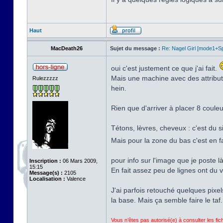
Haut
MacDeath26
Sujet du message :
Re: Nagel Girl [mode1+Spl
oui c'est justement ce que j'ai fait.
Mais une machine avec des attribut
Rulezzzzz
hein.
Rien que d'arriver à placer 8 coule
Tétons, lèvres, cheveux : c'est du si
Mais pour la zone du bas c'est en 
pour info sur l'image que je poste l
Inscription :
06 Mars 2009,
15:15
En fait assez peu de lignes ont du vr
Message(s) :
2105
Localisation :
Valence
J'ai parfois retouché quelques pixel
la base. Mais ça semble faire le taf.
Vous n’êtes pas autorisé(e) à consulter les fi