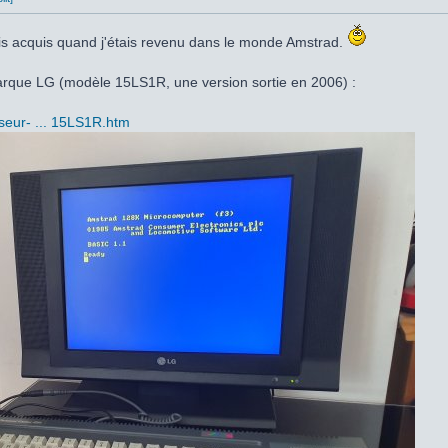
vais acquis quand j'étais revenu dans le monde Amstrad.
arque LG (modèle 15LS1R, une version sortie en 2006) :
seur- ... 15LS1R.htm