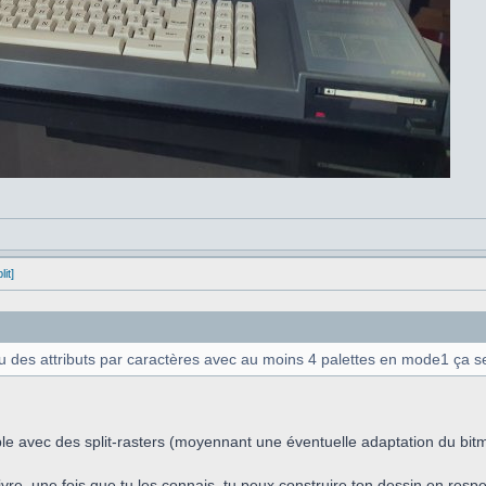
it]
u des attributs par caractères avec au moins 4 palettes en mode1 ça sera
ble avec des split-rasters (moyennant une éventuelle adaptation du bit
uivre, une fois que tu les connais, tu peux construire ton dessin en res