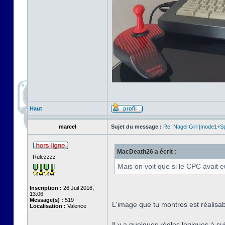
Haut
marcel
Sujet du message :
Re: Nagel Girl [mode1+Spl
MacDeath26 a écrit :
Rulezzzz
Mais on voit que si le CPC avait e
Inscription :
26 Juil 2016,
13:06
Message(s) :
519
L'image que tu montres est réalisa
Localisation :
Valence
Il y a quelques règles logiques à s