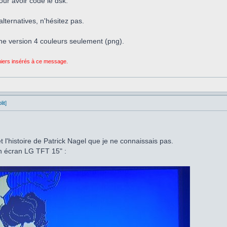
our avoir codé le dsk.
lternatives, n'hésitez pas.
ne version 4 couleurs seulement (png).
chiers insérés à ce message.
it]
 l'histoire de Patrick Nagel que je ne connaissais pas.
un écran LG TFT 15" :