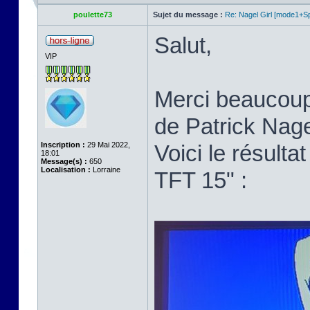
poulette73
Sujet du message :
Re: Nagel Girl [mode1+Spl
Salut,
VIP
Merci beaucoup p
de Patrick Nage
Inscription :
29 Mai 2022,
Voici le résult
18:01
Message(s) :
650
Localisation :
Lorraine
TFT 15" :