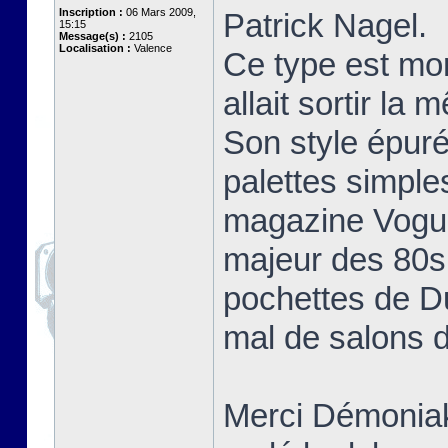
Inscription :
06 Mars 2009,
Patrick Nagel.
15:15
Message(s) :
2105
Localisation :
Valence
Ce type est mo
allait sortir la
Son style épuré
palettes simple
magazine Vogue 
majeur des 80s 
pochettes de D
mal de salons d
Merci Démoniak 