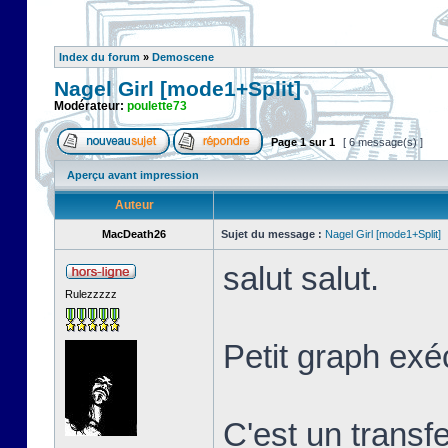
Index du forum
»
Demoscene
Nagel Girl [mode1+Split]
Modérateur:
poulette73
Page
1
sur
1
[ 6 message(s) ]
Aperçu avant impression
Auteur
MacDeath26
Sujet du message :
Nagel Girl [mode1+Split]
salut salut.
Rulezzzzz
Petit graph exé
C'est un transf