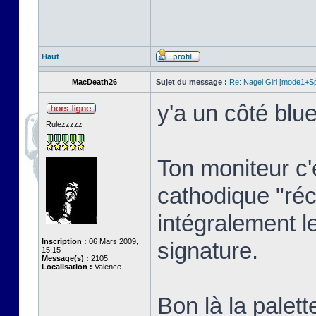
Haut
MacDeath26
Sujet du message :
Re: Nagel Girl [mode1+Spl
y'a un côté blue
Rulezzzzz
Ton moniteur c'
cathodique "réc
intégralement l
Inscription :
06 Mars 2009,
signature.
15:15
Message(s) :
2105
Localisation :
Valence
Bon là la palett