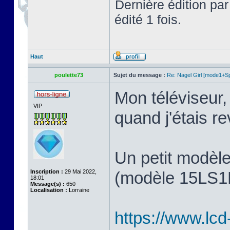
Dernière édition pa
édité 1 fois.
Haut
poulette73
Sujet du message :
Re: Nagel Girl [mode1+Spl
Mon téléviseur, 
VIP
quand j'étais 
Un petit modèl
Inscription :
29 Mai 2022,
(modèle 15LS1R,
18:01
Message(s) :
650
Localisation :
Lorraine
https://www.lcd