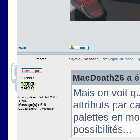
Haut
marcel
Sujet du message :
Re: Nagel Girl [mode1+Spl
MacDeath26 a éc
Rulezzzz
Mais on voit q
Inscription :
26 Juil 2016,
13:06
attributs par 
Message(s) :
519
Localisation :
Valence
palettes en mo
possibilités...