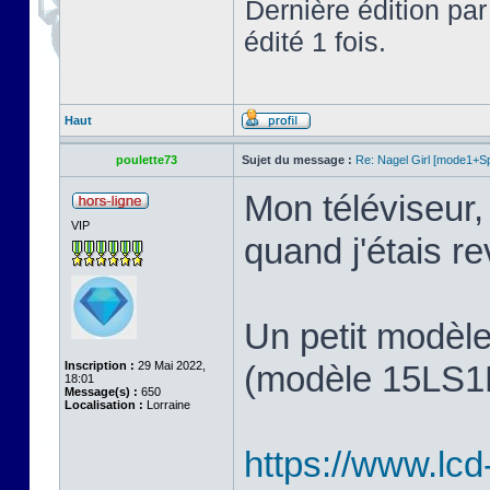
Dernière édition pa
édité 1 fois.
Haut
poulette73
Sujet du message :
Re: Nagel Girl [mode1+Spl
Mon téléviseur, 
VIP
quand j'étais 
Un petit modèl
Inscription :
29 Mai 2022,
(modèle 15LS1R,
18:01
Message(s) :
650
Localisation :
Lorraine
https://www.lcd