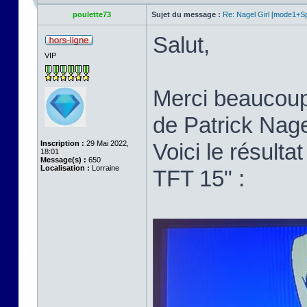
poulette73
Sujet du message :
Re: Nagel Girl [mode1+Spl
Salut,
VIP
Merci beaucoup p
de Patrick Nage
Inscription :
29 Mai 2022,
Voici le résult
18:01
Message(s) :
650
Localisation :
Lorraine
TFT 15" :