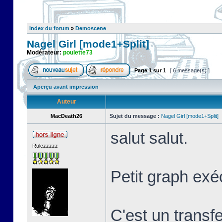
Index du forum
»
Demoscene
Nagel Girl [mode1+Split]
Modérateur:
poulette73
Page
1
sur
1
[ 6 message(s) ]
Aperçu avant impression
Auteur
MacDeath26
Sujet du message :
Nagel Girl [mode1+Split]
salut salut.
Rulezzzzz
Petit graph exé
C'est un transf