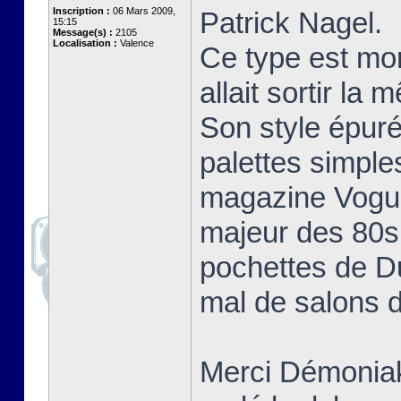
Inscription :
06 Mars 2009,
Patrick Nagel.
15:15
Message(s) :
2105
Localisation :
Valence
Ce type est mo
allait sortir la
Son style épuré
palettes simple
magazine Vogue 
majeur des 80s 
pochettes de D
mal de salons d
Merci Démoniak 