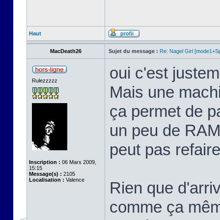
Haut
MacDeath26
Sujet du message :
Re: Nagel Girl [mode1+Spl
oui c'est justem
Rulezzzzz
Mais une machi
ça permet de p
un peu de RAM 
peut pas refaire 
Inscription :
06 Mars 2009,
15:15
Message(s) :
2105
Localisation :
Valence
Rien que d'arriv
comme ça même 