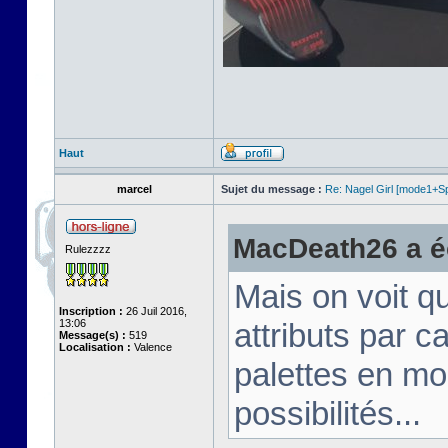
Haut
marcel
Sujet du message :
Re: Nagel Girl [mode1+Spl
MacDeath26 a éc
Rulezzzz
Mais on voit q
Inscription :
26 Juil 2016,
13:06
attributs par 
Message(s) :
519
Localisation :
Valence
palettes en mo
possibilités...