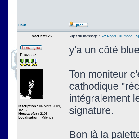
Haut
MacDeath26
Sujet du message :
Re: Nagel Girl [mode1+Spl
y'a un côté blue
Rulezzzzz
Ton moniteur c'
cathodique "réc
intégralement l
Inscription :
06 Mars 2009,
signature.
15:15
Message(s) :
2105
Localisation :
Valence
Bon là la palett