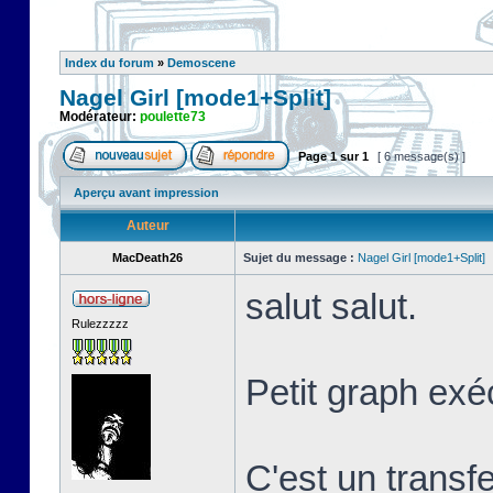
Index du forum
»
Demoscene
Nagel Girl [mode1+Split]
Modérateur:
poulette73
Page
1
sur
1
[ 6 message(s) ]
Aperçu avant impression
Auteur
MacDeath26
Sujet du message :
Nagel Girl [mode1+Split]
salut salut.
Rulezzzzz
Petit graph exé
C'est un transf