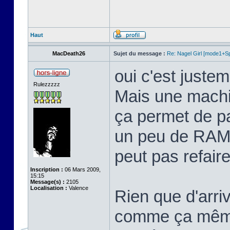
Haut
MacDeath26
Sujet du message :
Re: Nagel Girl [mode1+Spl
oui c'est justem
Rulezzzzz
Mais une machi
ça permet de p
un peu de RAM 
peut pas refaire 
Inscription :
06 Mars 2009,
15:15
Message(s) :
2105
Localisation :
Valence
Rien que d'arriv
comme ça même 