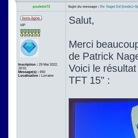
poulette73
Sujet du message :
Re: Nagel Girl [mode1+Spl
Salut,
VIP
Merci beaucoup p
de Patrick Nage
Inscription :
29 Mai 2022,
Voici le résult
18:01
Message(s) :
650
Localisation :
Lorraine
TFT 15" :