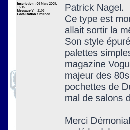
Inscription :
06 Mars 2009,
Patrick Nagel.
15:15
Message(s) :
2105
Localisation :
Valence
Ce type est mo
allait sortir la
Son style épuré
palettes simple
magazine Vogue 
majeur des 80s 
pochettes de D
mal de salons d
Merci Démoniak 