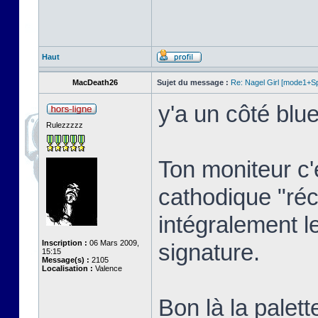
Haut
MacDeath26
Sujet du message :
Re: Nagel Girl [mode1+Spl
y'a un côté blue
Rulezzzzz
Ton moniteur c'
cathodique "réc
intégralement l
Inscription :
06 Mars 2009,
signature.
15:15
Message(s) :
2105
Localisation :
Valence
Bon là la palett