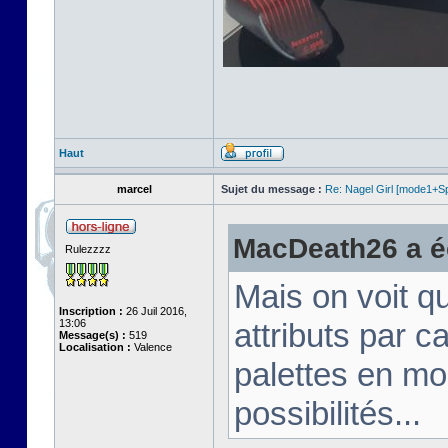
Haut
marcel
Sujet du message :
Re: Nagel Girl [mode1+Spl
MacDeath26 a éc
Rulezzzz
Mais on voit q
Inscription :
26 Juil 2016,
13:06
attributs par 
Message(s) :
519
Localisation :
Valence
palettes en mo
possibilités...