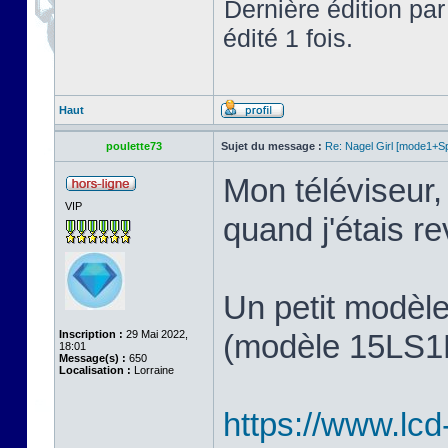
Dernière édition pa
édité 1 fois.
Haut
poulette73
Sujet du message :
Re: Nagel Girl [mode1+Spl
Mon téléviseur, 
VIP
quand j'étais 
Un petit modèl
Inscription :
29 Mai 2022,
(modèle 15LS1R,
18:01
Message(s) :
650
Localisation :
Lorraine
https://www.lcd