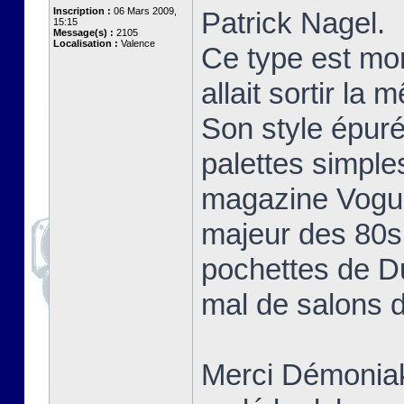
Inscription :
06 Mars 2009,
Patrick Nagel.
15:15
Message(s) :
2105
Localisation :
Valence
Ce type est mo
allait sortir la
Son style épuré
palettes simple
magazine Vogue 
majeur des 80s 
pochettes de D
mal de salons d
Merci Démoniak 