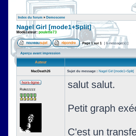
Index du forum
»
Demoscene
Nagel Girl [mode1+Split]
Modérateur:
poulette73
Page
1
sur
1
[ 6 message(s) ]
Aperçu avant impression
Auteur
MacDeath26
Sujet du message :
Nagel Girl [mode1+Split]
salut salut.
Rulezzzzz
Petit graph exé
C'est un transf