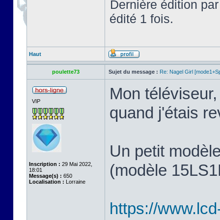
Dernière édition pa
édité 1 fois.
Haut
poulette73
Sujet du message :
Re: Nagel Girl [mode1+Spl
Mon téléviseur, 
VIP
quand j'étais 
Un petit modèl
Inscription :
29 Mai 2022,
(modèle 15LS1R,
18:01
Message(s) :
650
Localisation :
Lorraine
https://www.lcd