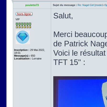
poulette73
Sujet du message :
Re: Nagel Girl [mode1+Spl
Salut,
VIP
Merci beaucoup p
de Patrick Nage
Inscription :
29 Mai 2022,
Voici le résult
18:01
Message(s) :
650
Localisation :
Lorraine
TFT 15" :