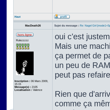
Haut
MacDeath26
Sujet du message :
Re: Nagel Girl [mode1+Spl
oui c'est justem
Rulezzzzz
Mais une machi
ça permet de p
un peu de RAM 
peut pas refaire 
Inscription :
06 Mars 2009,
15:15
Message(s) :
2105
Localisation :
Valence
Rien que d'arriv
comme ça même 