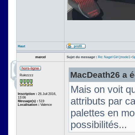
Haut
marcel
Sujet du message :
Re: Nagel Girl [mode1+Spl
MacDeath26 a éc
Rulezzzz
Mais on voit q
Inscription :
26 Juil 2016,
13:06
attributs par 
Message(s) :
519
Localisation :
Valence
palettes en mo
possibilités...