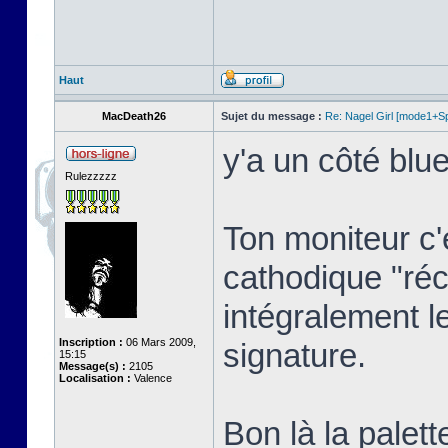
Haut
MacDeath26
Sujet du message :
Re: Nagel Girl [mode1+Spl
y'a un côté blue
Rulezzzzz
Ton moniteur c'
cathodique "réc
intégralement l
Inscription :
06 Mars 2009,
signature.
15:15
Message(s) :
2105
Localisation :
Valence
Bon là la palett