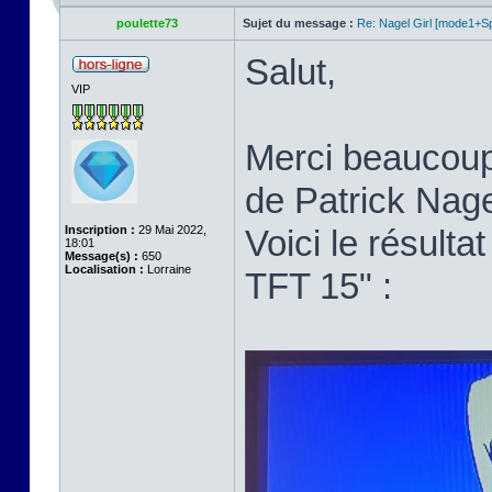
poulette73
Sujet du message :
Re: Nagel Girl [mode1+Spl
Salut,
VIP
Merci beaucoup p
de Patrick Nage
Inscription :
29 Mai 2022,
Voici le résult
18:01
Message(s) :
650
Localisation :
Lorraine
TFT 15" :