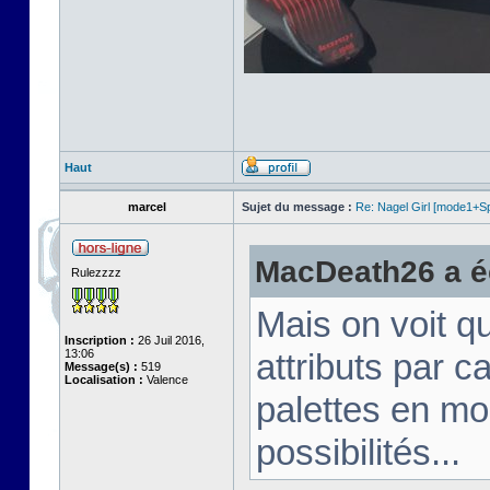
Haut
marcel
Sujet du message :
Re: Nagel Girl [mode1+Spl
MacDeath26 a éc
Rulezzzz
Mais on voit q
Inscription :
26 Juil 2016,
13:06
attributs par 
Message(s) :
519
Localisation :
Valence
palettes en mo
possibilités...