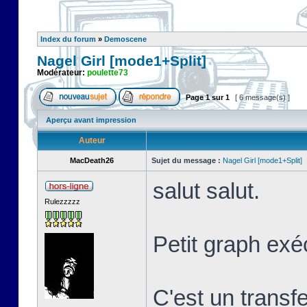
Index du forum
»
Demoscene
Nagel Girl [mode1+Split]
Modérateur:
poulette73
Page
1
sur
1
[ 6 message(s) ]
Aperçu avant impression
Auteur
MacDeath26
Sujet du message :
Nagel Girl [mode1+Split]
salut salut.
Rulezzzzz
Petit graph exé
C'est un transf