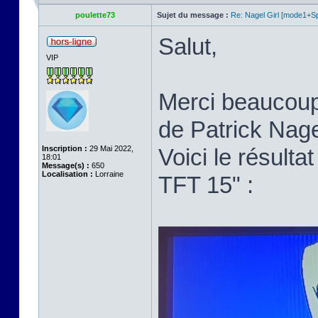
poulette73
Sujet du message :
Re: Nagel Girl [mode1+Spl
Salut,
VIP
Merci beaucoup p
de Patrick Nage
Inscription :
29 Mai 2022,
Voici le résult
18:01
Message(s) :
650
Localisation :
Lorraine
TFT 15" :