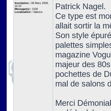
Inscription :
06 Mars 2009,
Patrick Nagel.
15:15
Message(s) :
2105
Localisation :
Valence
Ce type est mo
allait sortir la
Son style épuré
palettes simple
magazine Vogue 
majeur des 80s 
pochettes de D
mal de salons d
Merci Démoniak 