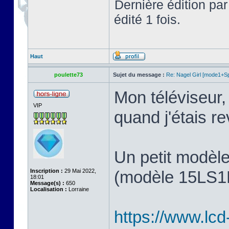
Dernière édition pa
édité 1 fois.
Haut
poulette73
Sujet du message :
Re: Nagel Girl [mode1+Spl
Mon téléviseur, 
VIP
quand j'étais 
Un petit modèl
Inscription :
29 Mai 2022,
(modèle 15LS1R,
18:01
Message(s) :
650
Localisation :
Lorraine
https://www.lcd