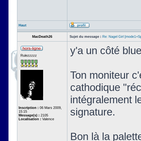
Haut
MacDeath26
Sujet du message :
Re: Nagel Girl [mode1+Spl
y'a un côté blue
Rulezzzzz
Ton moniteur c'
cathodique "réc
intégralement l
Inscription :
06 Mars 2009,
signature.
15:15
Message(s) :
2105
Localisation :
Valence
Bon là la palett