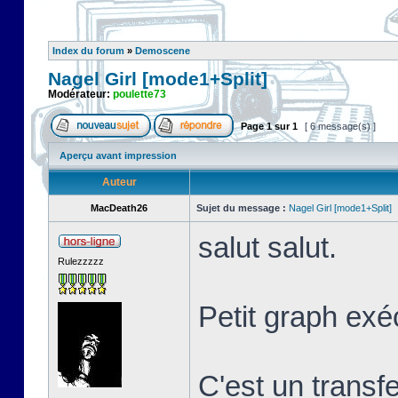
Index du forum
»
Demoscene
Nagel Girl [mode1+Split]
Modérateur:
poulette73
Page
1
sur
1
[ 6 message(s) ]
Aperçu avant impression
Auteur
MacDeath26
Sujet du message :
Nagel Girl [mode1+Split]
salut salut.
Rulezzzzz
Petit graph exé
C'est un transf