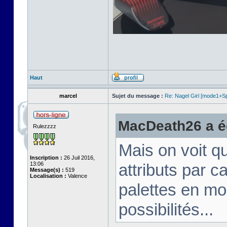
Haut
marcel
Sujet du message :
Re: Nagel Girl [mode1+Spl
MacDeath26 a éc
Rulezzzz
Mais on voit q
Inscription :
26 Juil 2016,
13:06
attributs par 
Message(s) :
519
Localisation :
Valence
palettes en mo
possibilités...