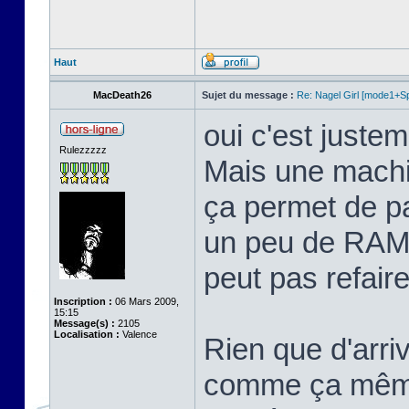
Haut
MacDeath26
Sujet du message :
Re: Nagel Girl [mode1+Spl
oui c'est justem
Rulezzzzz
Mais une machi
ça permet de p
un peu de RAM 
peut pas refaire 
Inscription :
06 Mars 2009,
15:15
Message(s) :
2105
Localisation :
Valence
Rien que d'arriv
comme ça même 