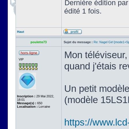
Dernière édition pa
édité 1 fois.
Haut
poulette73
Sujet du message :
Re: Nagel Girl [mode1+Spl
Mon téléviseur, 
VIP
quand j'étais 
Un petit modèl
Inscription :
29 Mai 2022,
(modèle 15LS1R,
18:01
Message(s) :
650
Localisation :
Lorraine
https://www.lcd