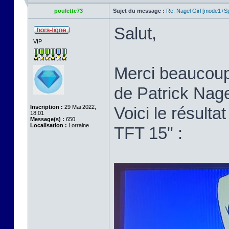
poulette73
Sujet du message :
Re: Nagel Girl [mode1+Spl
Salut,
VIP
Merci beaucoup p
de Patrick Nage
Inscription :
29 Mai 2022,
Voici le résult
18:01
Message(s) :
650
Localisation :
Lorraine
TFT 15" :