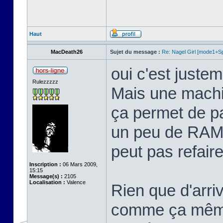
Haut
MacDeath26
Sujet du message :
Re: Nagel Girl [mode1+Spl
oui c'est justem
Rulezzzzz
Mais une machi
ça permet de p
un peu de RAM 
peut pas refaire 
Inscription :
06 Mars 2009,
15:15
Message(s) :
2105
Localisation :
Valence
Rien que d'arriv
comme ça même 