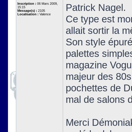
Inscription :
06 Mars 2009,
Patrick Nagel.
15:15
Message(s) :
2105
Localisation :
Valence
Ce type est mo
allait sortir la
Son style épuré
palettes simple
magazine Vogue 
majeur des 80s 
pochettes de D
mal de salons d
Merci Démoniak 