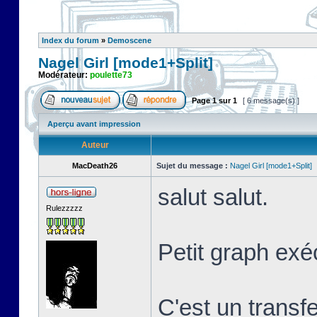
Index du forum
»
Demoscene
Nagel Girl [mode1+Split]
Modérateur:
poulette73
Page
1
sur
1
[ 6 message(s) ]
Aperçu avant impression
Auteur
MacDeath26
Sujet du message :
Nagel Girl [mode1+Split]
salut salut.
Rulezzzzz
Petit graph exé
C'est un transf