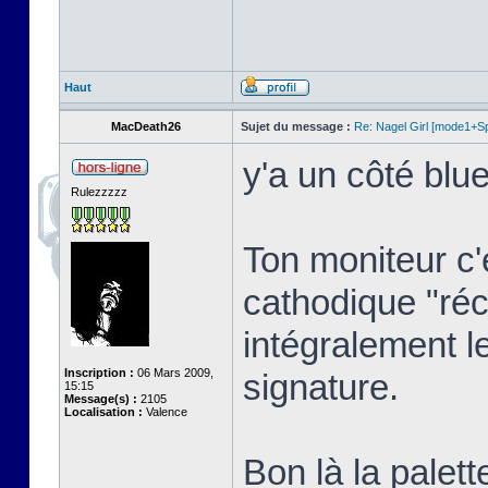
Haut
MacDeath26
Sujet du message :
Re: Nagel Girl [mode1+Spl
y'a un côté blue
Rulezzzzz
Ton moniteur c'
cathodique "réc
intégralement l
Inscription :
06 Mars 2009,
signature.
15:15
Message(s) :
2105
Localisation :
Valence
Bon là la palett