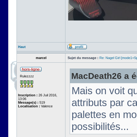
Haut
marcel
Sujet du message :
Re: Nagel Girl [mode1+Spl
MacDeath26 a éc
Rulezzzz
Mais on voit q
Inscription :
26 Juil 2016,
13:06
attributs par 
Message(s) :
519
Localisation :
Valence
palettes en mo
possibilités...