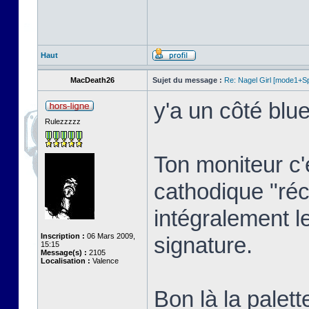
Haut
MacDeath26
Sujet du message :
Re: Nagel Girl [mode1+Spl
y'a un côté blue
Rulezzzzz
Ton moniteur c'
cathodique "réc
intégralement l
Inscription :
06 Mars 2009,
signature.
15:15
Message(s) :
2105
Localisation :
Valence
Bon là la palett