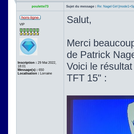
poulette73
Sujet du message :
Re: Nagel Girl [mode1+Spl
Salut,
VIP
Merci beaucoup p
de Patrick Nage
Inscription :
29 Mai 2022,
Voici le résult
18:01
Message(s) :
650
Localisation :
Lorraine
TFT 15" :