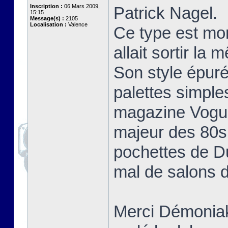
Inscription :
06 Mars 2009,
Patrick Nagel.
15:15
Message(s) :
2105
Localisation :
Valence
Ce type est mo
allait sortir la
Son style épuré
palettes simple
magazine Vogue 
majeur des 80s 
pochettes de D
mal de salons d
Merci Démoniak 