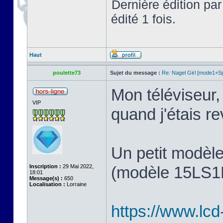
Dernière édition pa
édité 1 fois.
Haut
poulette73
Sujet du message :
Re: Nagel Girl [mode1+Spl
Mon téléviseur, 
VIP
quand j'étais 
Un petit modèl
Inscription :
29 Mai 2022,
(modèle 15LS1R,
18:01
Message(s) :
650
Localisation :
Lorraine
https://www.lcd