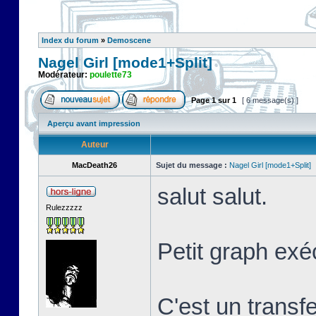
Index du forum
»
Demoscene
Nagel Girl [mode1+Split]
Modérateur:
poulette73
Page
1
sur
1
[ 6 message(s) ]
Aperçu avant impression
Auteur
MacDeath26
Sujet du message :
Nagel Girl [mode1+Split]
salut salut.
Rulezzzzz
Petit graph exé
C'est un transf