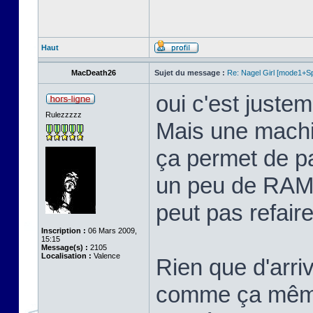
Haut
MacDeath26
Sujet du message :
Re: Nagel Girl [mode1+Spl
oui c'est justem
Rulezzzzz
Mais une machi
ça permet de p
un peu de RAM 
peut pas refaire 
Inscription :
06 Mars 2009,
15:15
Message(s) :
2105
Localisation :
Valence
Rien que d'arriv
comme ça même 