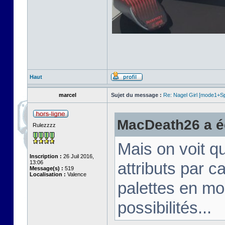
Haut
marcel
Sujet du message :
Re: Nagel Girl [mode1+Spl
MacDeath26 a éc
Rulezzzz
Mais on voit q
Inscription :
26 Juil 2016,
13:06
attributs par 
Message(s) :
519
Localisation :
Valence
palettes en mo
possibilités...