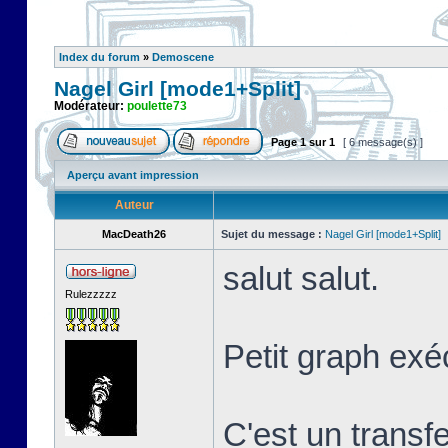
Index du forum
»
Demoscene
Nagel Girl [mode1+Split]
Modérateur:
poulette73
Page
1
sur
1
[ 6 message(s) ]
Aperçu avant impression
Auteur
MacDeath26
Sujet du message :
Nagel Girl [mode1+Split]
salut salut.
Rulezzzzz
Petit graph exé
C'est un transf