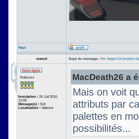
Haut
marcel
Sujet du message :
Re: Nagel Girl [mode1+Spl
MacDeath26 a éc
Rulezzzz
Mais on voit q
Inscription :
26 Juil 2016,
13:06
attributs par 
Message(s) :
519
Localisation :
Valence
palettes en mo
possibilités...