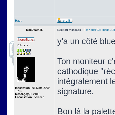
Haut
MacDeath26
Sujet du message :
Re: Nagel Girl [mode1+Spl
y'a un côté blue
Rulezzzzz
Ton moniteur c'
cathodique "réc
intégralement l
Inscription :
06 Mars 2009,
signature.
15:15
Message(s) :
2105
Localisation :
Valence
Bon là la palett