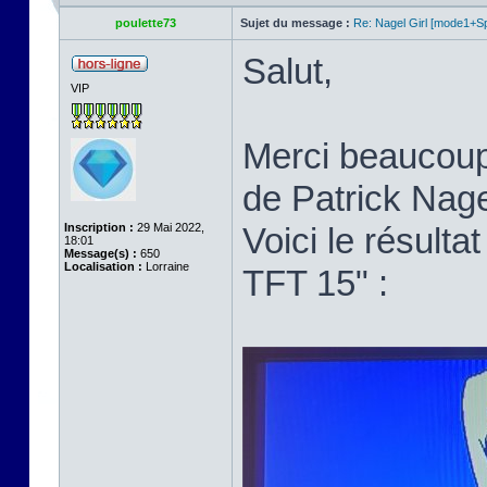
poulette73
Sujet du message :
Re: Nagel Girl [mode1+Spl
Salut,
VIP
Merci beaucoup p
de Patrick Nage
Inscription :
29 Mai 2022,
Voici le résult
18:01
Message(s) :
650
Localisation :
Lorraine
TFT 15" :