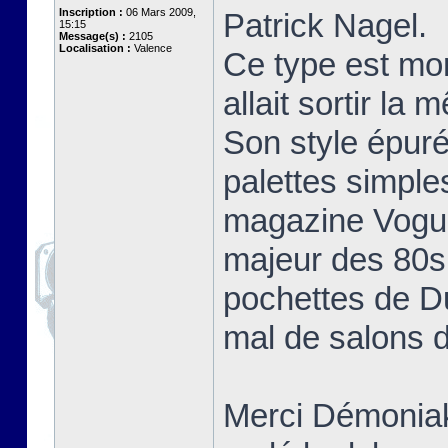
Inscription :
06 Mars 2009,
Patrick Nagel.
15:15
Message(s) :
2105
Localisation :
Valence
Ce type est mo
allait sortir la
Son style épuré
palettes simple
magazine Vogue 
majeur des 80s 
pochettes de D
mal de salons d
Merci Démoniak 