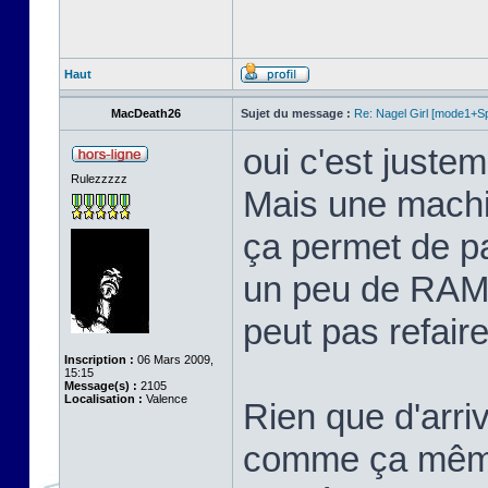
Haut
MacDeath26
Sujet du message :
Re: Nagel Girl [mode1+Spl
oui c'est justem
Rulezzzzz
Mais une machi
ça permet de p
un peu de RAM 
peut pas refaire 
Inscription :
06 Mars 2009,
15:15
Message(s) :
2105
Localisation :
Valence
Rien que d'arriv
comme ça même 