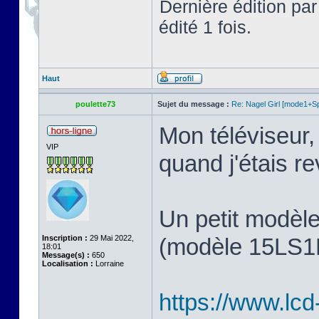
Dernière édition pa
édité 1 fois.
Haut
poulette73
Sujet du message :
Re: Nagel Girl [mode1+Spl
Mon téléviseur, 
VIP
quand j'étais 
Un petit modèl
Inscription :
29 Mai 2022,
(modèle 15LS1R,
18:01
Message(s) :
650
Localisation :
Lorraine
https://www.lcd