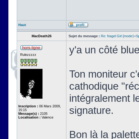
Haut
MacDeath26
Sujet du message :
Re: Nagel Girl [mode1+Spl
y'a un côté blue
Rulezzzzz
Ton moniteur c'
cathodique "réc
intégralement l
Inscription :
06 Mars 2009,
signature.
15:15
Message(s) :
2105
Localisation :
Valence
Bon là la palett