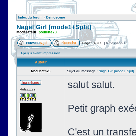
Index du forum
»
Demoscene
Nagel Girl [mode1+Split]
Modérateur:
poulette73
Page
1
sur
1
[ 6 message(s) ]
Aperçu avant impression
Auteur
MacDeath26
Sujet du message :
Nagel Girl [mode1+Split]
salut salut.
Rulezzzzz
Petit graph exé
C'est un transf