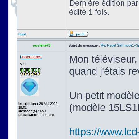
Dernière édition pa
édité 1 fois.
Haut
poulette73
Sujet du message :
Re: Nagel Girl [mode1+Spl
Mon téléviseur, 
VIP
quand j'étais 
Un petit modèl
Inscription :
29 Mai 2022,
(modèle 15LS1R,
18:01
Message(s) :
650
Localisation :
Lorraine
https://www.lcd