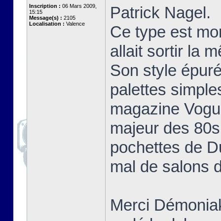
Inscription :
06 Mars 2009,
Patrick Nagel.
15:15
Message(s) :
2105
Localisation :
Valence
Ce type est mo
allait sortir la
Son style épuré
palettes simple
magazine Vogue 
majeur des 80s 
pochettes de D
mal de salons d
Merci Démoniak 