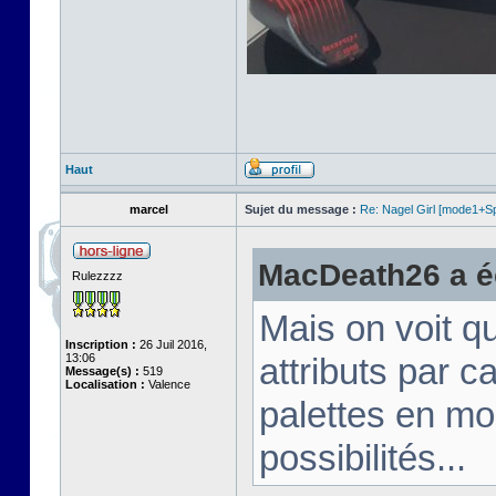
Haut
marcel
Sujet du message :
Re: Nagel Girl [mode1+Spl
MacDeath26 a éc
Rulezzzz
Mais on voit q
Inscription :
26 Juil 2016,
13:06
attributs par 
Message(s) :
519
Localisation :
Valence
palettes en mo
possibilités...