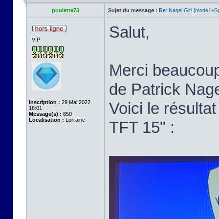
poulette73
Sujet du message :
Re: Nagel Girl [mode1+Spl
Salut,
VIP
Merci beaucoup p
de Patrick Nage
Inscription :
29 Mai 2022,
Voici le résult
18:01
Message(s) :
650
Localisation :
Lorraine
TFT 15" :