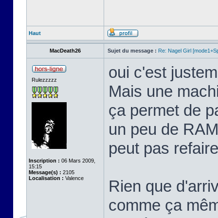
Haut
MacDeath26
Sujet du message :
Re: Nagel Girl [mode1+Spl
oui c'est justem
Rulezzzzz
Mais une machi
ça permet de p
un peu de RAM 
peut pas refaire 
Inscription :
06 Mars 2009,
15:15
Message(s) :
2105
Localisation :
Valence
Rien que d'arriv
comme ça même 