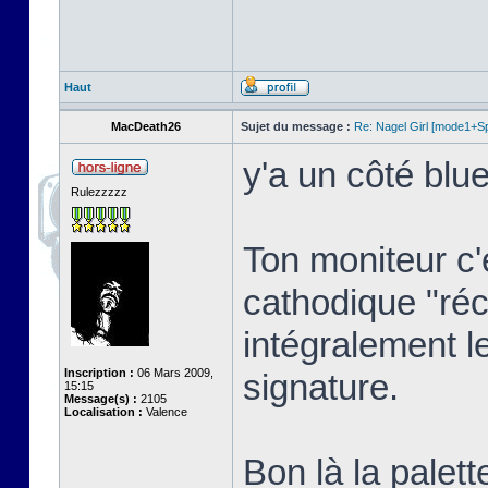
Haut
MacDeath26
Sujet du message :
Re: Nagel Girl [mode1+Spl
y'a un côté blue
Rulezzzzz
Ton moniteur c'
cathodique "réc
intégralement l
Inscription :
06 Mars 2009,
signature.
15:15
Message(s) :
2105
Localisation :
Valence
Bon là la palett