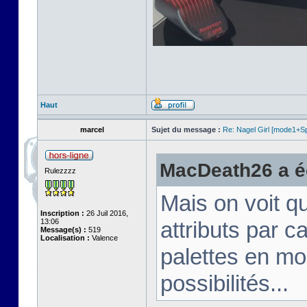
Haut
marcel
Sujet du message :
Re: Nagel Girl [mode1+Spl
MacDeath26 a éc
Rulezzzz
Mais on voit q
Inscription :
26 Juil 2016,
13:06
attributs par 
Message(s) :
519
Localisation :
Valence
palettes en mo
possibilités...