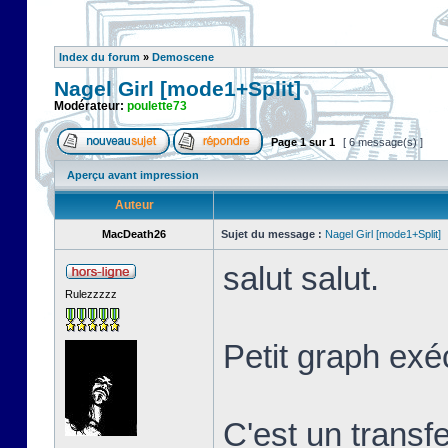
Index du forum
»
Demoscene
Nagel Girl [mode1+Split]
Modérateur:
poulette73
Page
1
sur
1
[ 6 message(s) ]
Aperçu avant impression
Auteur
MacDeath26
Sujet du message :
Nagel Girl [mode1+Split]
salut salut.
Rulezzzzz
Petit graph exé
C'est un transf