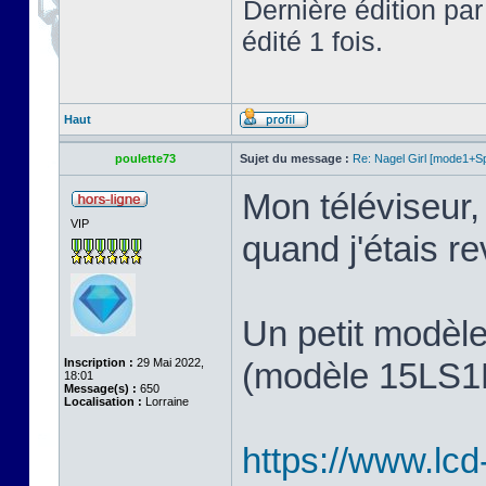
Dernière édition pa
édité 1 fois.
Haut
poulette73
Sujet du message :
Re: Nagel Girl [mode1+Spl
Mon téléviseur, 
VIP
quand j'étais 
Un petit modèl
Inscription :
29 Mai 2022,
(modèle 15LS1R,
18:01
Message(s) :
650
Localisation :
Lorraine
https://www.lcd