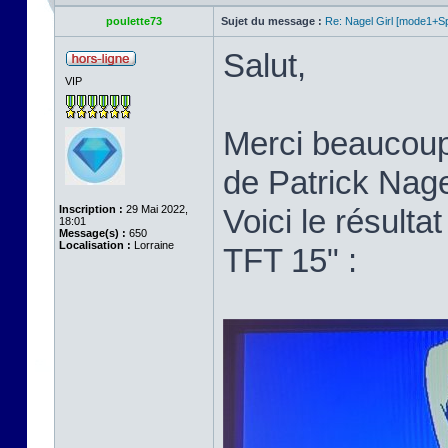
poulette73
Sujet du message :
Re: Nagel Girl [mode1+Spl
Salut,
VIP
Merci beaucoup p
de Patrick Nage
Inscription :
29 Mai 2022,
Voici le résult
18:01
Message(s) :
650
Localisation :
Lorraine
TFT 15" :