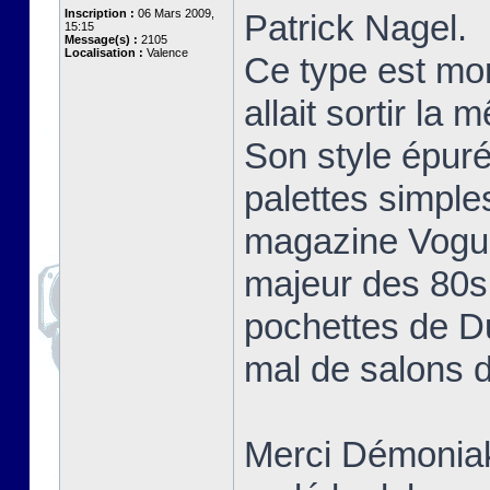
Inscription :
06 Mars 2009,
Patrick Nagel.
15:15
Message(s) :
2105
Localisation :
Valence
Ce type est mo
allait sortir la
Son style épuré
palettes simple
magazine Vogue 
majeur des 80s 
pochettes de D
mal de salons d
Merci Démoniak 