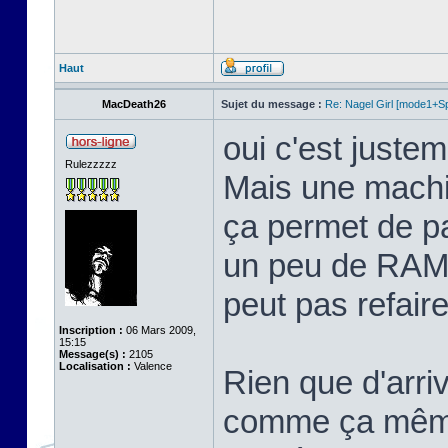
Haut
MacDeath26
Sujet du message :
Re: Nagel Girl [mode1+Spl
oui c'est justem
Rulezzzzz
Mais une machi
ça permet de p
un peu de RAM 
peut pas refaire 
Inscription :
06 Mars 2009,
15:15
Message(s) :
2105
Localisation :
Valence
Rien que d'arriv
comme ça même 