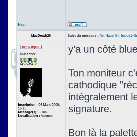
Haut
MacDeath26
Sujet du message :
Re: Nagel Girl [mode1+Spl
y'a un côté blue
Rulezzzzz
Ton moniteur c'
cathodique "réc
intégralement l
Inscription :
06 Mars 2009,
signature.
15:15
Message(s) :
2105
Localisation :
Valence
Bon là la palett