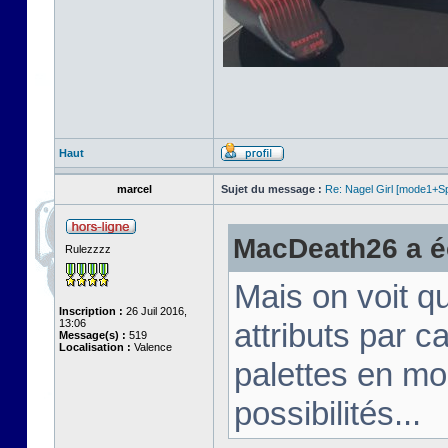
Haut
marcel
Sujet du message :
Re: Nagel Girl [mode1+Spl
MacDeath26 a éc
Rulezzzz
Mais on voit q
Inscription :
26 Juil 2016,
13:06
attributs par 
Message(s) :
519
Localisation :
Valence
palettes en mo
possibilités...