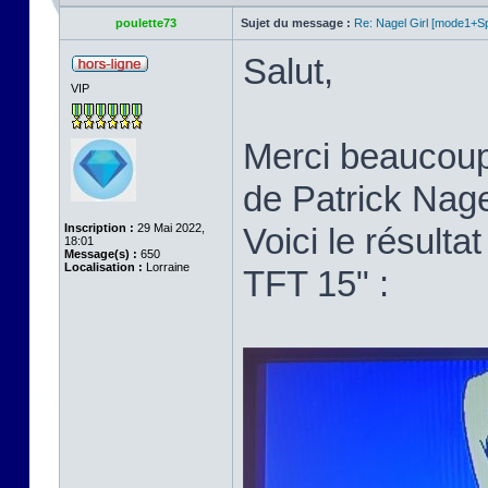
poulette73
Sujet du message :
Re: Nagel Girl [mode1+Spl
Salut,
VIP
Merci beaucoup p
de Patrick Nage
Inscription :
29 Mai 2022,
Voici le résult
18:01
Message(s) :
650
Localisation :
Lorraine
TFT 15" :