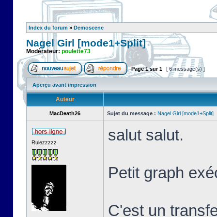
Index du forum
»
Demoscene
Nagel Girl [mode1+Split]
Modérateur:
poulette73
Page
1
sur
1
[ 6 message(s) ]
Aperçu avant impression
Auteur
MacDeath26
Sujet du message :
Nagel Girl [mode1+Split]
salut salut.
Rulezzzzz
Petit graph exé
C'est un transf