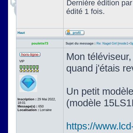
Dernière édition pa
édité 1 fois.
Haut
poulette73
Sujet du message :
Re: Nagel Girl [mode1+Spl
Mon téléviseur, 
VIP
quand j'étais 
Un petit modèl
Inscription :
29 Mai 2022,
(modèle 15LS1R,
18:01
Message(s) :
650
Localisation :
Lorraine
https://www.lcd