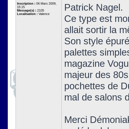
Inscription :
06 Mars 2009,
Patrick Nagel.
15:15
Message(s) :
2105
Localisation :
Valence
Ce type est mo
allait sortir la
Son style épuré
palettes simple
magazine Vogue 
majeur des 80s 
pochettes de D
mal de salons d
Merci Démoniak 