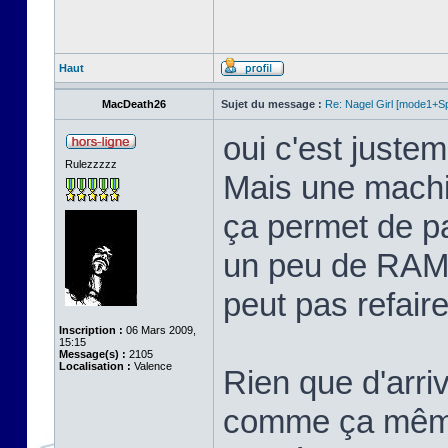
Haut
MacDeath26
Sujet du message :
Re: Nagel Girl [mode1+Spl
oui c'est justem
Rulezzzzz
Mais une machi
ça permet de p
un peu de RAM 
peut pas refaire 
Inscription :
06 Mars 2009,
15:15
Message(s) :
2105
Localisation :
Valence
Rien que d'arriv
comme ça même 