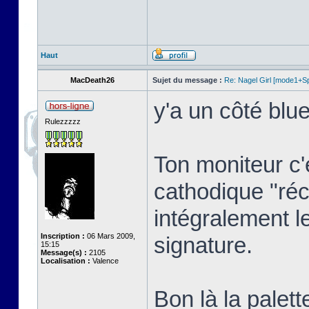
Haut
MacDeath26
Sujet du message :
Re: Nagel Girl [mode1+Spl
y'a un côté blue
Rulezzzzz
Ton moniteur c'
cathodique "réc
intégralement l
Inscription :
06 Mars 2009,
signature.
15:15
Message(s) :
2105
Localisation :
Valence
Bon là la palett