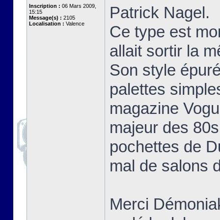
Inscription :
06 Mars 2009,
Patrick Nagel.
15:15
Message(s) :
2105
Localisation :
Valence
Ce type est mo
allait sortir la
Son style épuré
palettes simple
magazine Vogue 
majeur des 80s 
pochettes de D
mal de salons d
Merci Démoniak 