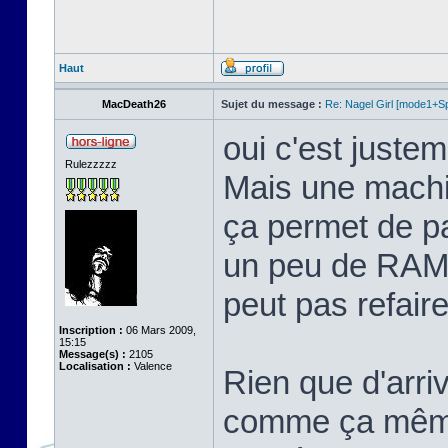
Haut
MacDeath26
Sujet du message :
Re: Nagel Girl [mode1+Spl
oui c'est justem
Rulezzzzz
Mais une machi
ça permet de p
un peu de RAM 
peut pas refaire 
Inscription :
06 Mars 2009,
15:15
Message(s) :
2105
Localisation :
Valence
Rien que d'arriv
comme ça même 