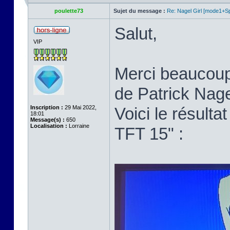
poulette73
Sujet du message :
Re: Nagel Girl [mode1+Spl
Salut,
VIP
Merci beaucoup p
de Patrick Nage
Inscription :
29 Mai 2022,
Voici le résult
18:01
Message(s) :
650
Localisation :
Lorraine
TFT 15" :