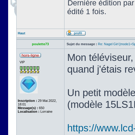
Dernière édition pa
édité 1 fois.
Haut
poulette73
Sujet du message :
Re: Nagel Girl [mode1+Spl
Mon téléviseur, 
VIP
quand j'étais 
Un petit modèl
Inscription :
29 Mai 2022,
(modèle 15LS1R,
18:01
Message(s) :
650
Localisation :
Lorraine
https://www.lcd