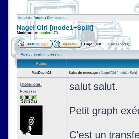
Index du forum
»
Demoscene
Nagel Girl [mode1+Split]
Modérateur:
poulette73
Page
1
sur
1
[ 6 message(s) ]
Aperçu avant impression
Auteur
MacDeath26
Sujet du message :
Nagel Girl [mode1+Split]
salut salut.
Rulezzzzz
Petit graph exé
C'est un transf