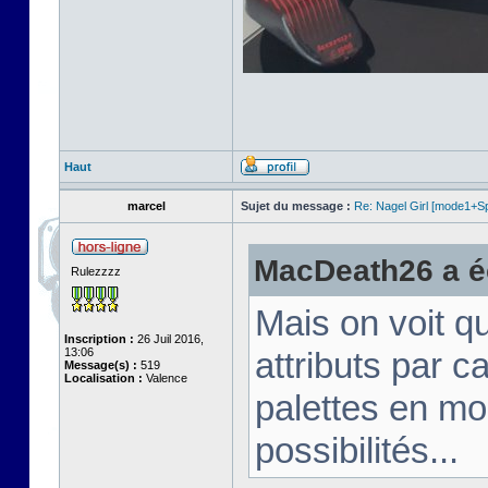
Haut
marcel
Sujet du message :
Re: Nagel Girl [mode1+Spl
MacDeath26 a éc
Rulezzzz
Mais on voit q
Inscription :
26 Juil 2016,
13:06
attributs par 
Message(s) :
519
Localisation :
Valence
palettes en mo
possibilités...