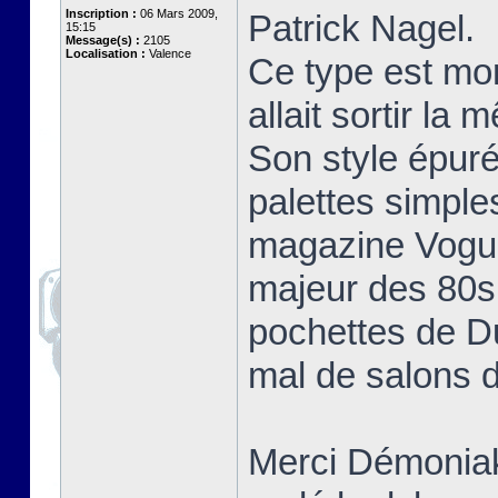
Inscription :
06 Mars 2009,
Patrick Nagel.
15:15
Message(s) :
2105
Localisation :
Valence
Ce type est mo
allait sortir la
Son style épuré
palettes simple
magazine Vogue 
majeur des 80s 
pochettes de D
mal de salons d
Merci Démoniak 