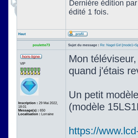
Dernière édition pa
édité 1 fois.
Haut
poulette73
Sujet du message :
Re: Nagel Girl [mode1+Spl
Mon téléviseur, 
VIP
quand j'étais 
Un petit modèl
Inscription :
29 Mai 2022,
(modèle 15LS1R,
18:01
Message(s) :
650
Localisation :
Lorraine
https://www.lcd