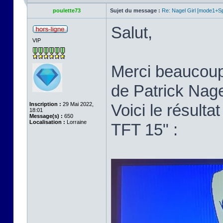
poulette73
Sujet du message :
Re: Nagel Girl [mode1+Spl
Salut,
VIP
Merci beaucoup p
de Patrick Nage
Inscription :
29 Mai 2022,
Voici le résult
18:01
Message(s) :
650
Localisation :
Lorraine
TFT 15" :