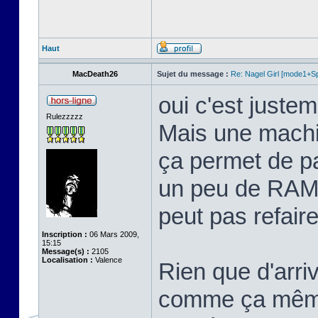
Haut
MacDeath26
Sujet du message :
Re: Nagel Girl [mode1+Spl
oui c'est justem
Rulezzzzz
Mais une machi
ça permet de p
un peu de RAM 
peut pas refaire 
Inscription :
06 Mars 2009,
15:15
Message(s) :
2105
Localisation :
Valence
Rien que d'arriv
comme ça même 