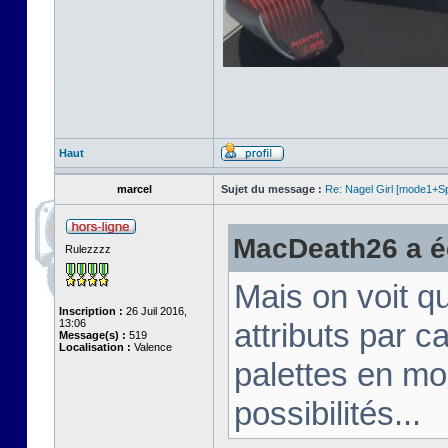
Haut
marcel
Sujet du message :
Re: Nagel Girl [mode1+Spl
MacDeath26 a éc
Rulezzzz
Mais on voit q
Inscription :
26 Juil 2016,
13:06
attributs par 
Message(s) :
519
Localisation :
Valence
palettes en mo
possibilités...