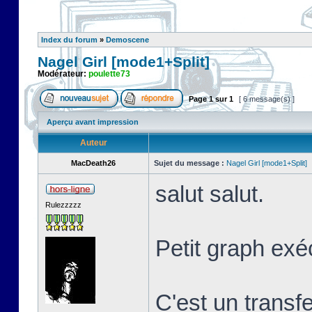
Index du forum
»
Demoscene
Nagel Girl [mode1+Split]
Modérateur:
poulette73
Page
1
sur
1
[ 6 message(s) ]
Aperçu avant impression
Auteur
MacDeath26
Sujet du message :
Nagel Girl [mode1+Split]
salut salut.
Rulezzzzz
Petit graph exé
C'est un transf