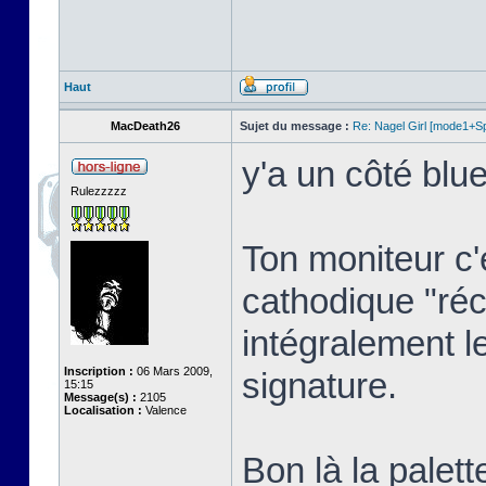
Haut
MacDeath26
Sujet du message :
Re: Nagel Girl [mode1+Spl
y'a un côté blue
Rulezzzzz
Ton moniteur c'
cathodique "réc
intégralement l
Inscription :
06 Mars 2009,
signature.
15:15
Message(s) :
2105
Localisation :
Valence
Bon là la palett