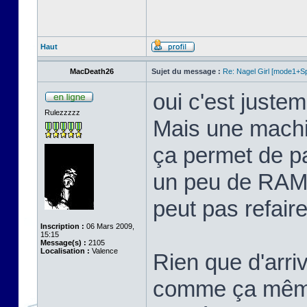
Haut
MacDeath26
Sujet du message :
Re: Nagel Girl [mode1+Spl
oui c'est justem
Rulezzzzz
Mais une machi
ça permet de p
un peu de RAM 
peut pas refaire 
Inscription :
06 Mars 2009,
15:15
Message(s) :
2105
Localisation :
Valence
Rien que d'arriv
comme ça même 