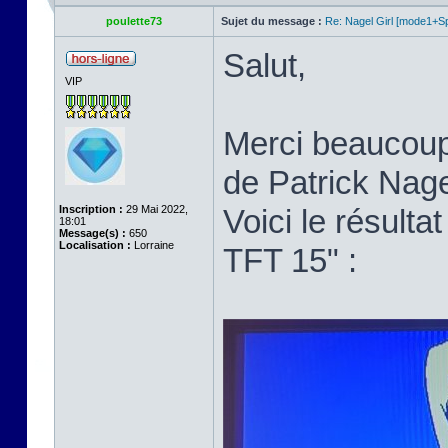
poulette73
Sujet du message :
Re: Nagel Girl [mode1+Spl
Salut,
VIP
Merci beaucoup p
de Patrick Nage
Inscription :
29 Mai 2022,
Voici le résult
18:01
Message(s) :
650
Localisation :
Lorraine
TFT 15" :