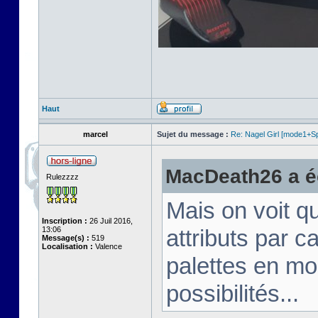
Haut
marcel
Sujet du message :
Re: Nagel Girl [mode1+Spl
MacDeath26 a éc
Rulezzzz
Mais on voit q
Inscription :
26 Juil 2016,
13:06
attributs par 
Message(s) :
519
Localisation :
Valence
palettes en mo
possibilités...