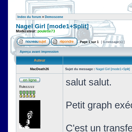
Index du forum
»
Demoscene
Nagel Girl [mode1+Split]
Modérateur:
poulette73
Page
1
sur
1
[ 6 message(s) ]
Aperçu avant impression
Auteur
MacDeath26
Sujet du message :
Nagel Girl [mode1+Split]
salut salut.
Rulezzzzz
Petit graph exé
C'est un transf