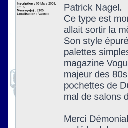
Inscription :
06 Mars 2009,
Patrick Nagel.
15:15
Message(s) :
2105
Localisation :
Valence
Ce type est mo
allait sortir la
Son style épuré
palettes simple
magazine Vogue 
majeur des 80s 
pochettes de D
mal de salons d
Merci Démoniak 