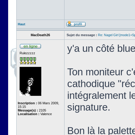
Haut
MacDeath26
Sujet du message :
Re: Nagel Girl [mode1+Spl
y'a un côté blue
Rulezzzzz
Ton moniteur c'
cathodique "réc
intégralement l
Inscription :
06 Mars 2009,
signature.
15:15
Message(s) :
2105
Localisation :
Valence
Bon là la palett