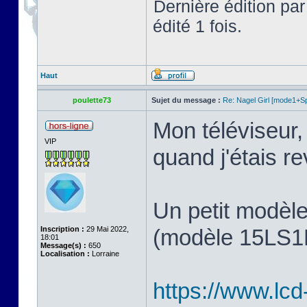
Dernière édition pa
édité 1 fois.
Haut
poulette73
Sujet du message :
Re: Nagel Girl [mode1+Spl
Mon téléviseur, 
VIP
quand j'étais 
Un petit modèl
Inscription :
29 Mai 2022,
(modèle 15LS1R,
18:01
Message(s) :
650
Localisation :
Lorraine
https://www.lcd