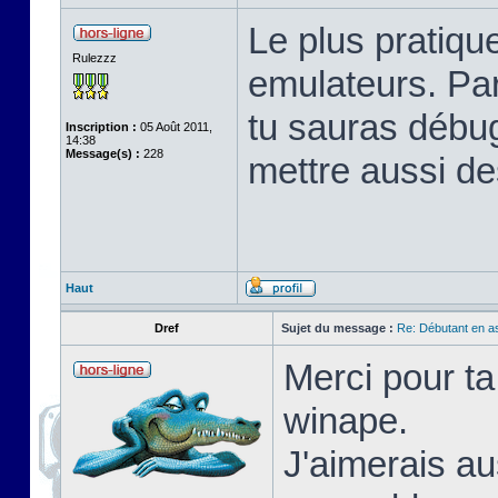
Le plus pratique
Rulezzz
emulateurs. Pa
tu sauras débu
Inscription :
05 Août 2011,
14:38
Message(s) :
228
mettre aussi de
Haut
Dref
Sujet du message :
Re: Débutant en a
Merci pour ta
winape.
J'aimerais au