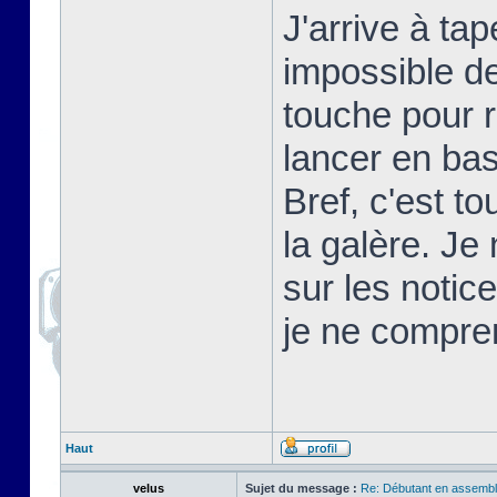
J'arrive à t
impossible d
touche pour 
lancer en basi
Bref, c'est t
la galère. Je
sur les notic
je ne compre
Haut
velus
Sujet du message :
Re: Débutant en assembl