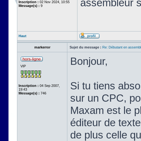
assembleur 
Inscription :
02 Nov 2024, 10:55
Message(s) :
9
Haut
markerror
Sujet du message :
Re: Débutant en assembl
Bonjour,
VIP
Si tu tiens abs
Inscription :
04 Sep 2007,
19:43
Message(s) :
746
sur un CPC, pou
Maxam est le pl
éditeur de text
de plus celle qu