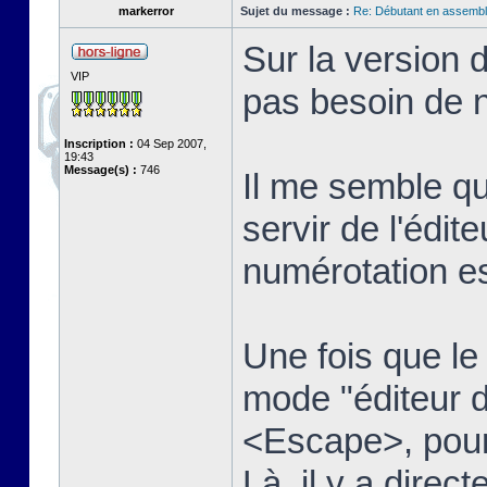
markerror
Sujet du message :
Re: Débutant en assembl
Sur la version 
VIP
pas besoin de n
Inscription :
04 Sep 2007,
19:43
Message(s) :
746
Il me semble qu
servir de l'édit
numérotation es
Une fois que le t
mode "éditeur d
<Escape>, pour 
Là, il y a dire