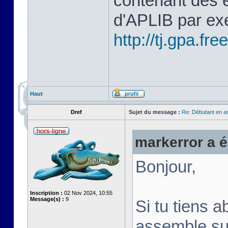
contenant des 
d'APLIB par ex
http://tj.gpa.free
Haut
Dref
Sujet du message :
Re: Débutant en a
markerror a éc
Bonjour,
Inscription :
02 Nov 2024, 10:55
Message(s) :
9
Si tu tiens a
assemble su