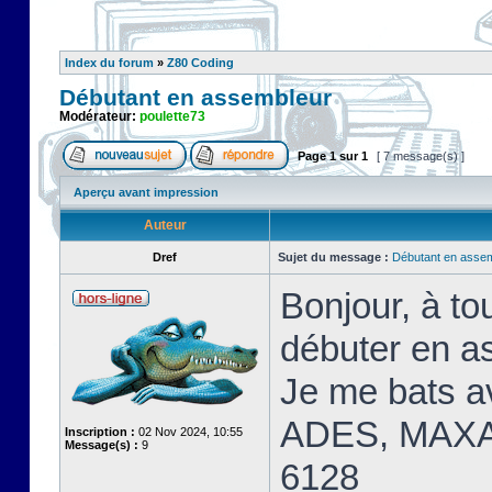
Index du forum
»
Z80 Coding
Débutant en assembleur
Modérateur:
poulette73
Page
1
sur
1
[ 7 message(s) ]
Aperçu avant impression
Auteur
Dref
Sujet du message :
Débutant en asse
Bonjour, à t
débuter en a
Je me bats 
ADES, MAXA
Inscription :
02 Nov 2024, 10:55
Message(s) :
9
6128