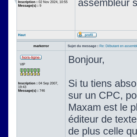
assembleur 
Inscription :
02 Nov 2024, 10:55
Message(s) :
9
Haut
markerror
Sujet du message :
Re: Débutant en assembl
Bonjour,
VIP
Si tu tiens abs
Inscription :
04 Sep 2007,
19:43
Message(s) :
746
sur un CPC, pou
Maxam est le pl
éditeur de text
de plus celle qu