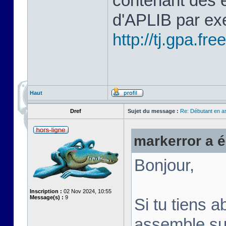
contenant des 
d'APLIB par ex
http://tj.gpa.free
Haut
Dref
Sujet du message :
Re: Débutant en a
markerror a éc
Bonjour,
Inscription :
02 Nov 2024, 10:55
Message(s) :
9
Si tu tiens a
assemble su