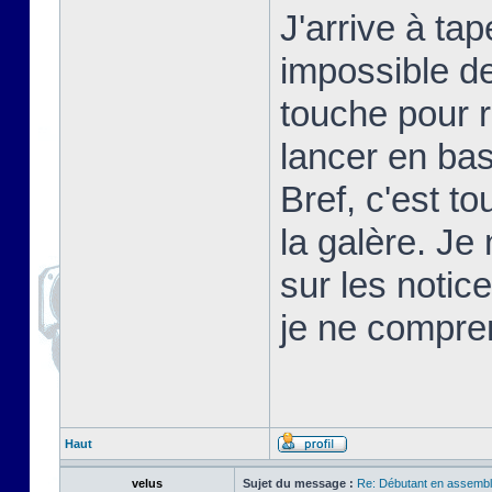
J'arrive à t
impossible d
touche pour 
lancer en basi
Bref, c'est t
la galère. Je
sur les notic
je ne compre
Haut
velus
Sujet du message :
Re: Débutant en assembl