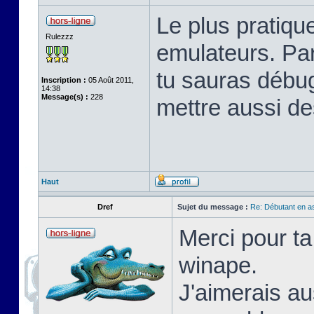
Le plus pratique
Rulezzz
emulateurs. Pa
tu sauras débu
Inscription :
05 Août 2011,
14:38
Message(s) :
228
mettre aussi de
Haut
Dref
Sujet du message :
Re: Débutant en a
Merci pour ta
winape.
J'aimerais au