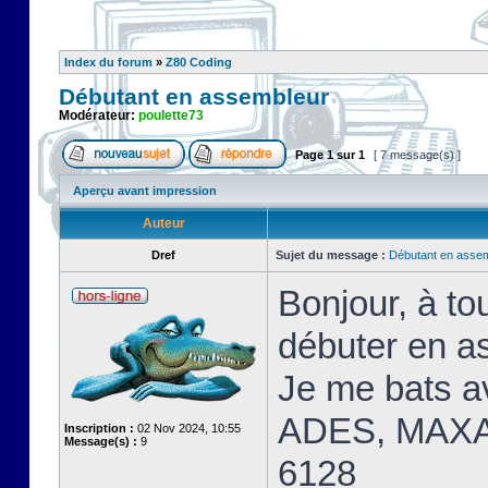
Index du forum
»
Z80 Coding
Débutant en assembleur
Modérateur:
poulette73
Page
1
sur
1
[ 7 message(s) ]
Aperçu avant impression
Auteur
Dref
Sujet du message :
Débutant en asse
Bonjour, à t
débuter en a
Je me bats 
ADES, MAXA
Inscription :
02 Nov 2024, 10:55
Message(s) :
9
6128