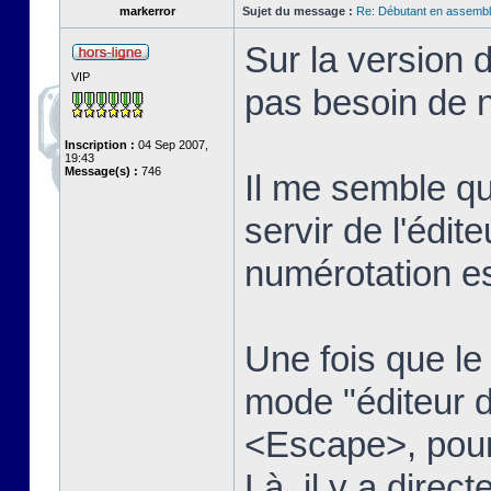
markerror
Sujet du message :
Re: Débutant en assembl
Sur la version 
VIP
pas besoin de n
Inscription :
04 Sep 2007,
19:43
Message(s) :
746
Il me semble qu
servir de l'édit
numérotation es
Une fois que le t
mode "éditeur d
<Escape>, pour 
Là, il y a dire