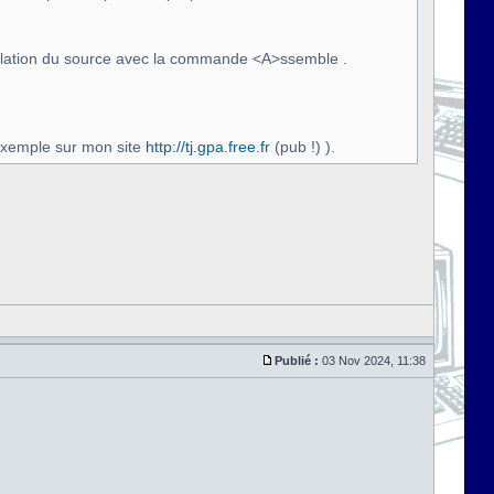
ompilation du source avec la commande <A>ssemble .
exemple sur mon site
http://tj.gpa.free.fr
(pub !) ).
Publié :
03 Nov 2024, 11:38