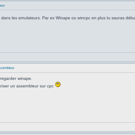
eur
eux dans les emulateurs. Par ex Winape ou wincpc en plus tu sauras déb
ssembleur
 regarder winape.
triser un assembleur sur cpc