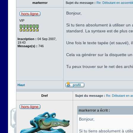
markerror
Sujet du message :
Re: Débutant en assembl
Bonjour,
VIP
Si tu tiens absolument à utiliser u
standard. La syntaxe est de plus ce
Inscription :
04 Sep 2007,
Une fois le texte tapée (et sauvé),
19:43
Message(s) :
746
Cela va générer sur la disquette un f
Tu peux trouver sur le net des ar
Haut
Dref
Sujet du message :
Re: Débutant en a
markerror a écrit :
Bonjour,
Si tu tiens absolument à uti