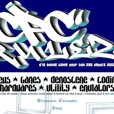
coup de main... Vous pouvez nous aider à mettre ce site à jour: n'hésitez pas à
me con
Connexion
Inscription
FAQ