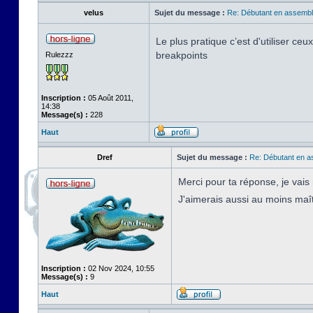
velus
Sujet du message :
Re: Débutant en assembl
Le plus pratique c’est d'utiliser c
breakpoints
Rulezzz
Inscription :
05 Août 2011,
14:38
Message(s) :
228
Haut
Dref
Sujet du message :
Re: Débutant en a
Merci pour ta réponse, je vais
J'aimerais aussi au moins maî
Inscription :
02 Nov 2024, 10:55
Message(s) :
9
Haut