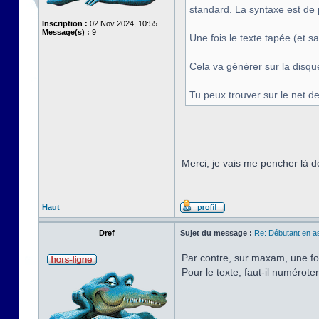
standard. La syntaxe est de p
Inscription :
02 Nov 2024, 10:55
Message(s) :
9
Une fois le texte tapée (et 
Cela va générer sur la disque
Tu peux trouver sur le net 
Merci, je vais me pencher là d
Haut
Dref
Sujet du message :
Re: Débutant en a
Par contre, sur maxam, une fo
Pour le texte, faut-il numérote