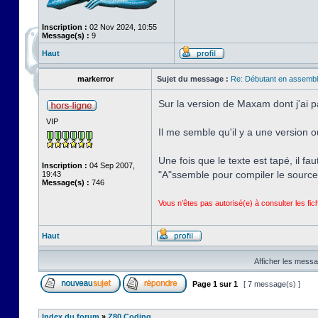
Inscription :
02 Nov 2024, 10:55
Message(s) :
9
Haut
markerror
Sujet du message :
Re: Débutant en assembl
Sur la version de Maxam dont j'ai p
VIP
Il me semble qu'il y a une version o
Une fois que le texte est tapé, il f
Inscription :
04 Sep 2007,
"A"ssemble pour compiler le source
19:43
Message(s) :
746
Vous n’êtes pas autorisé(e) à consulter les fi
Haut
Afficher les messa
Page
1
sur
1
[ 7 message(s) ]
Index du forum
»
Z80 Coding