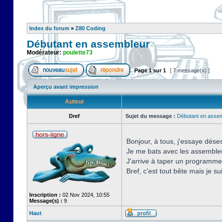
Index du forum
»
Z80 Coding
Débutant en assembleur
Modérateur:
poulette73
Page
1
sur
1
[ 7 message(s) ]
Aperçu avant impression
Auteur
Dref
Sujet du message :
Débutant en asse
Bonjour, à tous, j'essaye dé
Je me bats avec les assemb
J'arrive à taper un programme
Bref, c'est tout bête mais je s
Inscription :
02 Nov 2024, 10:55
Message(s) :
9
Haut