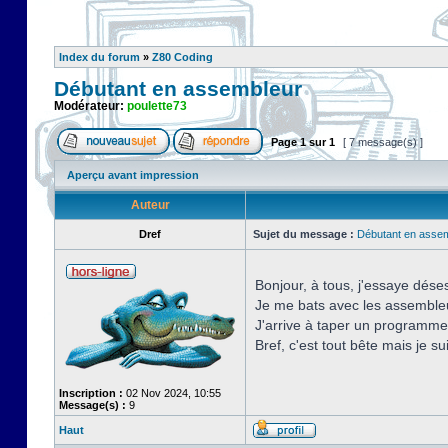
Index du forum
»
Z80 Coding
Débutant en assembleur
Modérateur:
poulette73
Page
1
sur
1
[ 7 message(s) ]
Aperçu avant impression
Auteur
Dref
Sujet du message :
Débutant en asse
Bonjour, à tous, j'essaye dé
Je me bats avec les assemb
J'arrive à taper un programme
Bref, c'est tout bête mais je s
Inscription :
02 Nov 2024, 10:55
Message(s) :
9
Haut