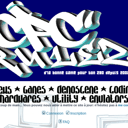
coup de main... Vous pouvez nous aider à mettre ce site à jour: n'hésitez pas à
me con
Connexion
Inscription
FAQ