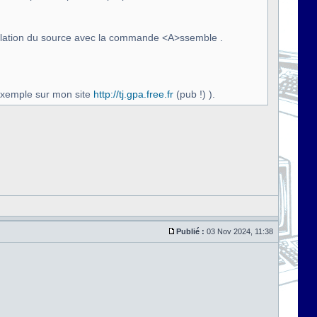
ompilation du source avec la commande <A>ssemble .
exemple sur mon site
http://tj.gpa.free.fr
(pub !) ).
Publié :
03 Nov 2024, 11:38