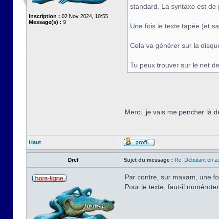
standard. La syntaxe est de p
Inscription :
02 Nov 2024, 10:55
Message(s) :
9
Une fois le texte tapée (et 
Cela va générer sur la disque
Tu peux trouver sur le net 
Merci, je vais me pencher là d
Haut
Dref
Sujet du message :
Re: Débutant en a
Par contre, sur maxam, une fo
Pour le texte, faut-il numérote