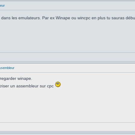
eur
eux dans les emulateurs. Par ex Winape ou wincpc en plus tu sauras déb
ssembleur
 regarder winape.
triser un assembleur sur cpc