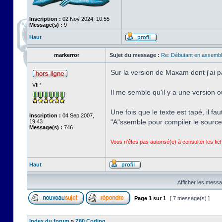
Inscription :
02 Nov 2024, 10:55
Message(s) :
9
Haut
markerror
Sujet du message :
Re: Débutant en assembl
Sur la version de Maxam dont j'ai p
VIP
Il me semble qu'il y a une version o
Une fois que le texte est tapé, il f
Inscription :
04 Sep 2007,
"A"ssemble pour compiler le source
19:43
Message(s) :
746
Vous n’êtes pas autorisé(e) à consulter les fi
Haut
Afficher les messa
Page
1
sur
1
[ 7 message(s) ]
Index du forum
»
Z80 Coding