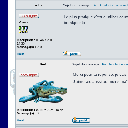
velus
Sujet du message :
Re: Débutant en assembl
Le plus pratique c’est d'utiliser c
breakpoints
Rulezzz
Inscription :
05 Août 2011,
14:38
Message(s) :
228
Haut
Dref
Sujet du message :
Re: Débutant en a
Merci pour ta réponse, je vais
J'aimerais aussi au moins maî
Inscription :
02 Nov 2024, 10:55
Message(s) :
9
Haut