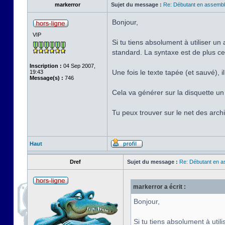
markerror
Sujet du message :
Re: Débutant en assembl
Bonjour,
VIP
Si tu tiens absolument à utiliser u
standard. La syntaxe est de plus ce
Inscription :
04 Sep 2007,
Une fois le texte tapée (et sauvé),
19:43
Message(s) :
746
Cela va générer sur la disquette un f
Tu peux trouver sur le net des ar
Haut
Dref
Sujet du message :
Re: Débutant en a
markerror a écrit :
Bonjour,
Si tu tiens absolument à uti