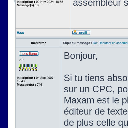
assembleur 
Inscription :
02 Nov 2024, 10:55
Message(s) :
9
Haut
markerror
Sujet du message :
Re: Débutant en assembl
Bonjour,
VIP
Si tu tiens abs
Inscription :
04 Sep 2007,
19:43
Message(s) :
746
sur un CPC, pou
Maxam est le pl
éditeur de text
de plus celle qu