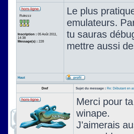
Le plus pratique
Rulezzz
emulateurs. Pa
tu sauras débu
Inscription :
05 Août 2011,
14:38
Message(s) :
228
mettre aussi de
Haut
Dref
Sujet du message :
Re: Débutant en a
Merci pour ta
winape.
J'aimerais au