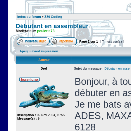
Index du forum
»
Z80 Coding
Débutant en assembleur
Modérateur:
poulette73
Page
1
sur
1
[ 7 message(s) ]
Aperçu avant impression
Auteur
Dref
Sujet du message :
Débutant en asse
Bonjour, à t
débuter en a
Je me bats 
ADES, MAXA
Inscription :
02 Nov 2024, 10:55
Message(s) :
9
6128