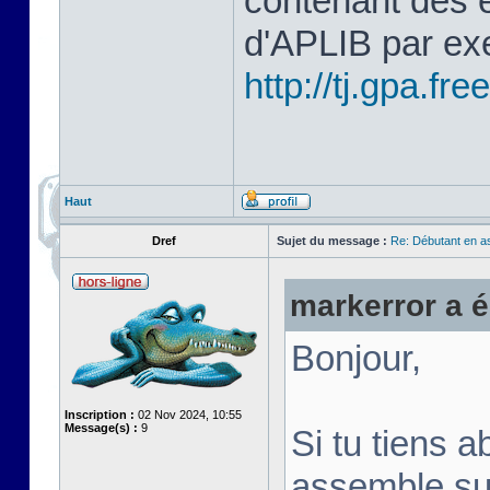
contenant des 
d'APLIB par ex
http://tj.gpa.free
Haut
Dref
Sujet du message :
Re: Débutant en a
markerror a éc
Bonjour,
Inscription :
02 Nov 2024, 10:55
Message(s) :
9
Si tu tiens a
assemble su