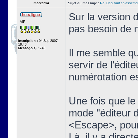
markerror
Sujet du message :
Re: Débutant en assembl
Sur la version 
VIP
pas besoin de n
Inscription :
04 Sep 2007,
19:43
Message(s) :
746
Il me semble qu
servir de l'édit
numérotation es
Une fois que le t
mode "éditeur d
<Escape>, pour 
Là, il y a dire