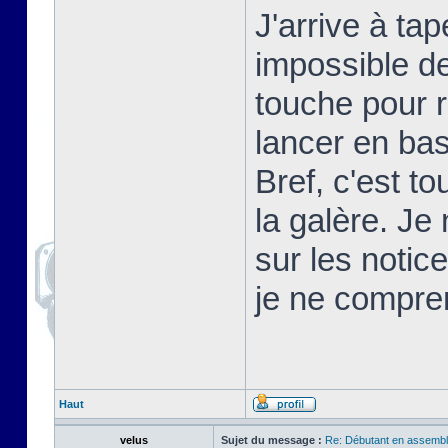
J'arrive à t
impossible d
touche pour 
lancer en basi
Bref, c'est t
la galère. Je
sur les notic
je ne compre
Haut
velus
Sujet du message :
Re: Débutant en assembl