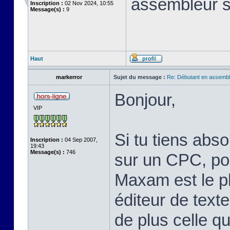
assembleur 
Inscription :
02 Nov 2024, 10:55
Message(s) :
9
Haut
markerror
Sujet du message :
Re: Débutant en assembl
Bonjour,
VIP
Si tu tiens abs
Inscription :
04 Sep 2007,
19:43
Message(s) :
746
sur un CPC, pou
Maxam est le pl
éditeur de text
de plus celle qu