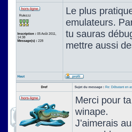
Le plus pratique
Rulezzz
emulateurs. Pa
tu sauras débu
Inscription :
05 Août 2011,
14:38
Message(s) :
228
mettre aussi de
Haut
Dref
Sujet du message :
Re: Débutant en a
Merci pour ta
winape.
J'aimerais au