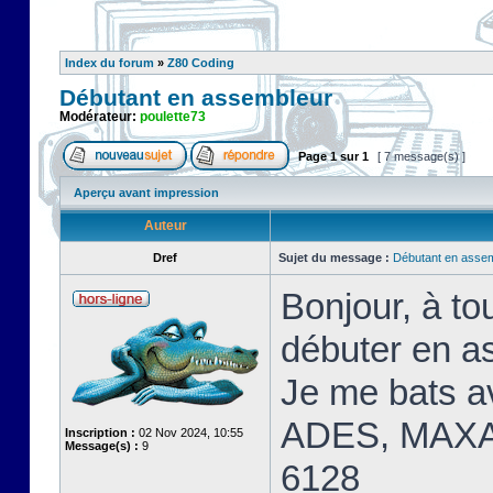
Index du forum
»
Z80 Coding
Débutant en assembleur
Modérateur:
poulette73
Page
1
sur
1
[ 7 message(s) ]
Aperçu avant impression
Auteur
Dref
Sujet du message :
Débutant en asse
Bonjour, à t
débuter en a
Je me bats 
ADES, MAXA
Inscription :
02 Nov 2024, 10:55
Message(s) :
9
6128