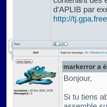
contenant des 
d'APLIB par ex
http://tj.gpa.free
Haut
Dref
Sujet du message :
Re: Débutant en a
markerror a éc
Bonjour,
Inscription :
02 Nov 2024, 10:55
Message(s) :
9
Si tu tiens a
assemble su