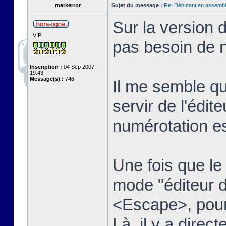
markerror
Sujet du message :
Re: Débutant en assembl
Sur la version 
VIP
pas besoin de n
Inscription :
04 Sep 2007,
19:43
Message(s) :
746
Il me semble qu
servir de l'édit
numérotation es
Une fois que le t
mode "éditeur d
<Escape>, pour 
Là, il y a dire