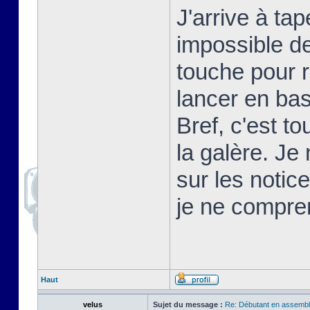
J'arrive à t
impossible d
touche pour 
lancer en basi
Bref, c'est t
la galère. Je
sur les notic
je ne compre
Haut
velus
Sujet du message :
Re: Débutant en assembl