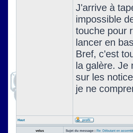
J'arrive à t
impossible d
touche pour 
lancer en basi
Bref, c'est t
la galère. Je
sur les notic
je ne compre
Haut
velus
Sujet du message :
Re: Débutant en assembl