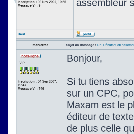
assembleur 
Inscription :
02 Nov 2024, 10:55
Message(s) :
9
Haut
markerror
Sujet du message :
Re: Débutant en assembl
Bonjour,
VIP
Si tu tiens abs
Inscription :
04 Sep 2007,
19:43
Message(s) :
746
sur un CPC, pou
Maxam est le pl
éditeur de text
de plus celle qu