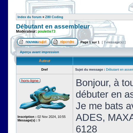
Index du forum
»
Z80 Coding
Débutant en assembleur
Modérateur:
poulette73
Page
1
sur
1
[ 7 message(s) ]
Aperçu avant impression
Auteur
Dref
Sujet du message :
Débutant en asse
Bonjour, à t
débuter en a
Je me bats 
ADES, MAXA
Inscription :
02 Nov 2024, 10:55
Message(s) :
9
6128