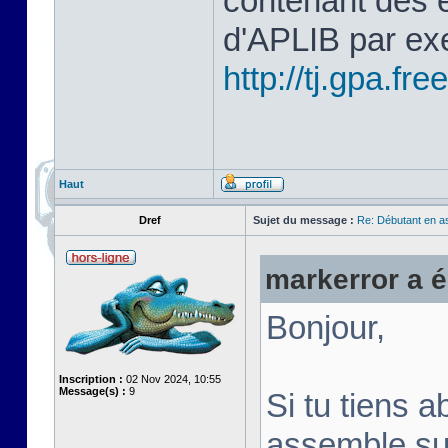
contenant des 
d'APLIB par ex
http://tj.gpa.free
Haut
Dref
Sujet du message :
Re: Débutant en a
markerror a éc
Bonjour,
Inscription :
02 Nov 2024, 10:55
Message(s) :
9
Si tu tiens a
assemble su