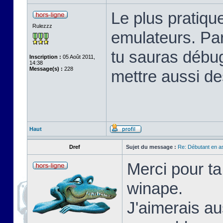
Le plus pratique
Rulezzz
emulateurs. Pa
tu sauras débu
Inscription :
05 Août 2011,
14:38
Message(s) :
228
mettre aussi de
Haut
Dref
Sujet du message :
Re: Débutant en a
Merci pour ta
winape.
J'aimerais au