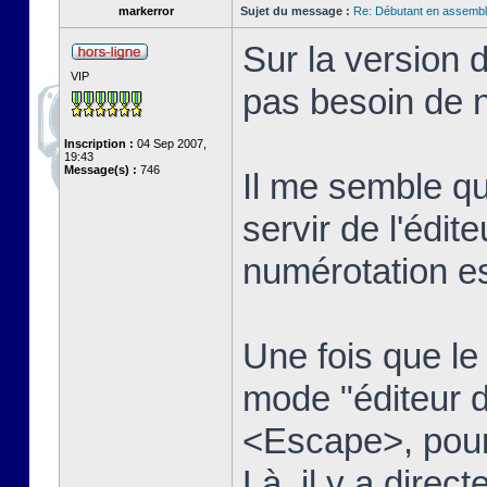
markerror
Sujet du message :
Re: Débutant en assembl
Sur la version 
VIP
pas besoin de n
Inscription :
04 Sep 2007,
19:43
Message(s) :
746
Il me semble qu
servir de l'édit
numérotation es
Une fois que le t
mode "éditeur d
<Escape>, pour 
Là, il y a dire