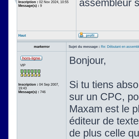
assembleur 
Inscription :
02 Nov 2024, 10:55
Message(s) :
9
Haut
markerror
Sujet du message :
Re: Débutant en assembl
Bonjour,
VIP
Si tu tiens abs
Inscription :
04 Sep 2007,
19:43
Message(s) :
746
sur un CPC, pou
Maxam est le pl
éditeur de text
de plus celle qu