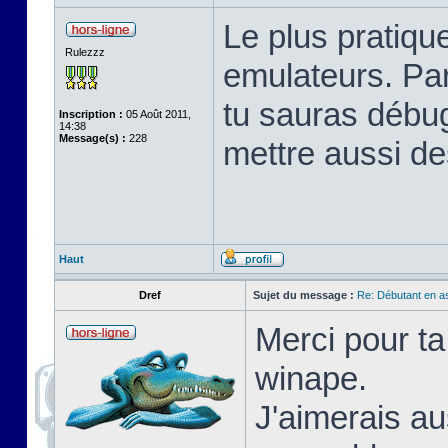
Le plus pratique
Rulezzz
emulateurs. Pa
tu sauras débu
Inscription :
05 Août 2011,
14:38
Message(s) :
228
mettre aussi de
Haut
Dref
Sujet du message :
Re: Débutant en a
Merci pour ta
winape.
J'aimerais au