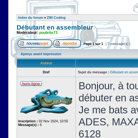
Index du forum
»
Z80 Coding
Débutant en assembleur
Modérateur:
poulette73
Page
1
sur
1
[ 7 message(s) ]
Aperçu avant impression
Auteur
Dref
Sujet du message :
Débutant en asse
Bonjour, à t
débuter en a
Je me bats 
ADES, MAXA
Inscription :
02 Nov 2024, 10:55
Message(s) :
9
6128