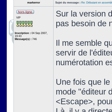
markerror
Sujet du message :
Re: Débutant en assembl
Sur la version 
VIP
pas besoin de n
Inscription :
04 Sep 2007,
19:43
Message(s) :
746
Il me semble qu
servir de l'édit
numérotation es
Une fois que le t
mode "éditeur d
<Escape>, pour 
Là, il y a dire