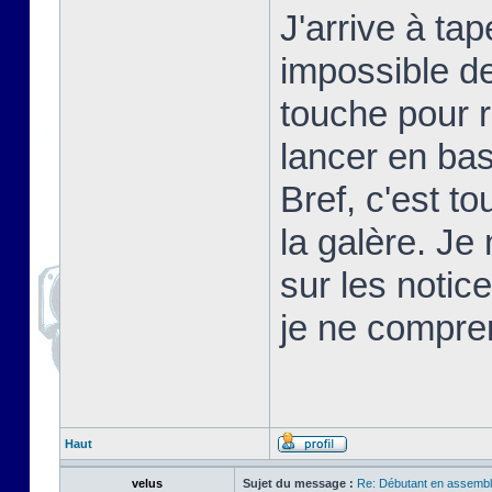
J'arrive à t
impossible d
touche pour 
lancer en basi
Bref, c'est t
la galère. Je
sur les notic
je ne compre
Haut
velus
Sujet du message :
Re: Débutant en assembl