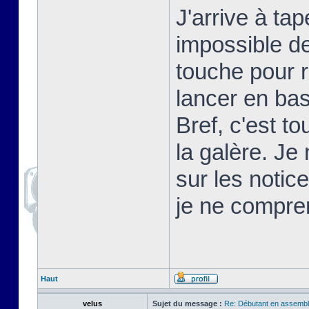
J'arrive à t
impossible d
touche pour 
lancer en basi
Bref, c'est t
la galère. Je
sur les notic
je ne compre
Haut
velus
Sujet du message :
Re: Débutant en assembl