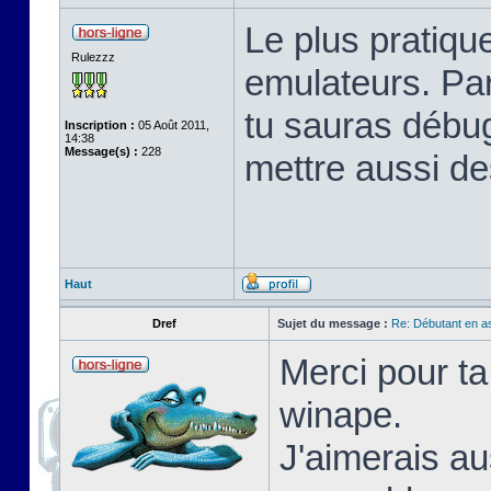
Le plus pratique
Rulezzz
emulateurs. Pa
tu sauras débu
Inscription :
05 Août 2011,
14:38
Message(s) :
228
mettre aussi de
Haut
Dref
Sujet du message :
Re: Débutant en a
Merci pour ta
winape.
J'aimerais au