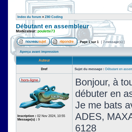
Index du forum
»
Z80 Coding
Débutant en assembleur
Modérateur:
poulette73
Page
1
sur
1
[ 7 message(s) ]
Aperçu avant impression
Auteur
Dref
Sujet du message :
Débutant en asse
Bonjour, à t
débuter en a
Je me bats 
ADES, MAXA
Inscription :
02 Nov 2024, 10:55
Message(s) :
9
6128