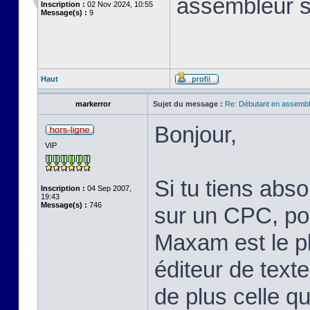
assembleur 
Inscription :
02 Nov 2024, 10:55
Message(s) :
9
Haut
markerror
Sujet du message :
Re: Débutant en assembl
Bonjour,
VIP
Si tu tiens abs
Inscription :
04 Sep 2007,
19:43
Message(s) :
746
sur un CPC, pou
Maxam est le pl
éditeur de text
de plus celle qu