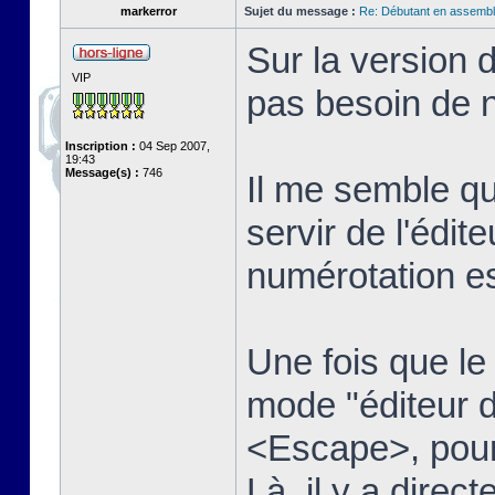
markerror
Sujet du message :
Re: Débutant en assembl
Sur la version 
VIP
pas besoin de n
Inscription :
04 Sep 2007,
19:43
Message(s) :
746
Il me semble qu
servir de l'édit
numérotation es
Une fois que le t
mode "éditeur d
<Escape>, pour 
Là, il y a dire