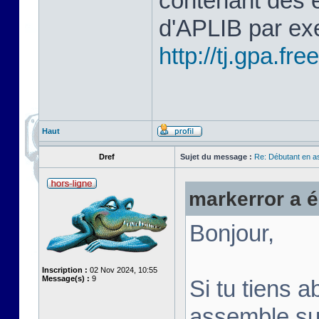
contenant des 
d'APLIB par ex
http://tj.gpa.free
Haut
Dref
Sujet du message :
Re: Débutant en a
markerror a éc
Bonjour,
Inscription :
02 Nov 2024, 10:55
Message(s) :
9
Si tu tiens a
assemble su