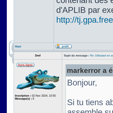
contenant des 
d'APLIB par ex
http://tj.gpa.free
Haut
Dref
Sujet du message :
Re: Débutant en a
markerror a éc
Bonjour,
Inscription :
02 Nov 2024, 10:55
Message(s) :
9
Si tu tiens a
assemble su