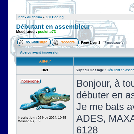
Index du forum
»
Z80 Coding
Débutant en assembleur
Modérateur:
poulette73
Page
1
sur
1
[ 7 message(s) ]
Aperçu avant impression
Auteur
Dref
Sujet du message :
Débutant en asse
Bonjour, à t
débuter en a
Je me bats 
ADES, MAXA
Inscription :
02 Nov 2024, 10:55
Message(s) :
9
6128