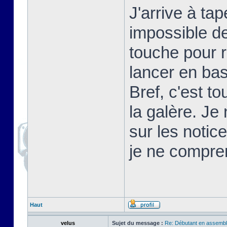
J'arrive à t
impossible d
touche pour 
lancer en basi
Bref, c'est t
la galère. Je
sur les notic
je ne compre
Haut
velus
Sujet du message :
Re: Débutant en assembl