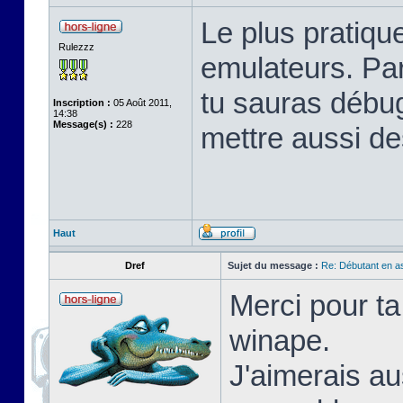
Le plus pratique
Rulezzz
emulateurs. Pa
tu sauras débu
Inscription :
05 Août 2011,
14:38
Message(s) :
228
mettre aussi de
Haut
Dref
Sujet du message :
Re: Débutant en a
Merci pour ta
winape.
J'aimerais au