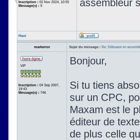
assembleur 
Inscription :
02 Nov 2024, 10:55
Message(s) :
9
Haut
markerror
Sujet du message :
Re: Débutant en assembl
Bonjour,
VIP
Si tu tiens abs
Inscription :
04 Sep 2007,
19:43
Message(s) :
746
sur un CPC, pou
Maxam est le pl
éditeur de text
de plus celle qu