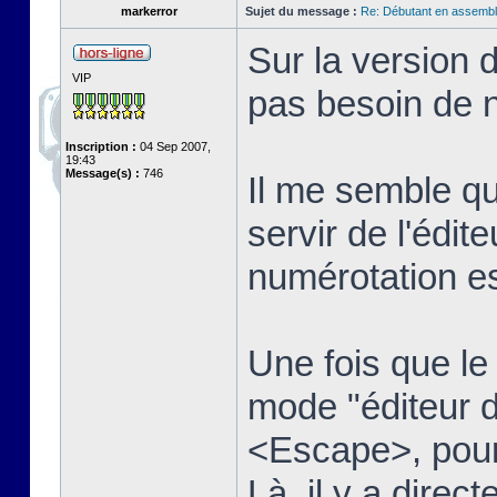
markerror
Sujet du message :
Re: Débutant en assembl
Sur la version 
VIP
pas besoin de n
Inscription :
04 Sep 2007,
19:43
Message(s) :
746
Il me semble qu
servir de l'édit
numérotation es
Une fois que le t
mode "éditeur d
<Escape>, pour 
Là, il y a dire