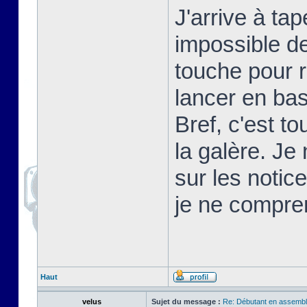
J'arrive à t
impossible d
touche pour 
lancer en basi
Bref, c'est t
la galère. Je
sur les notic
je ne compre
Haut
velus
Sujet du message :
Re: Débutant en assembl