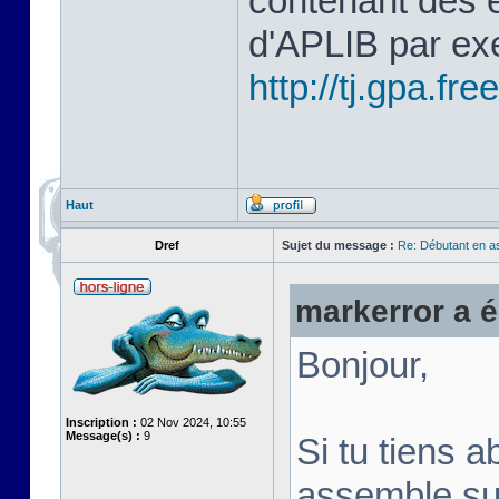
contenant des 
d'APLIB par ex
http://tj.gpa.free
Haut
Dref
Sujet du message :
Re: Débutant en a
markerror a éc
Bonjour,
Inscription :
02 Nov 2024, 10:55
Message(s) :
9
Si tu tiens a
assemble su