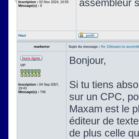
assembleur 
Inscription :
02 Nov 2024, 10:55
Message(s) :
9
Haut
markerror
Sujet du message :
Re: Débutant en assembl
Bonjour,
VIP
Si tu tiens abs
Inscription :
04 Sep 2007,
19:43
Message(s) :
746
sur un CPC, pou
Maxam est le pl
éditeur de text
de plus celle qu