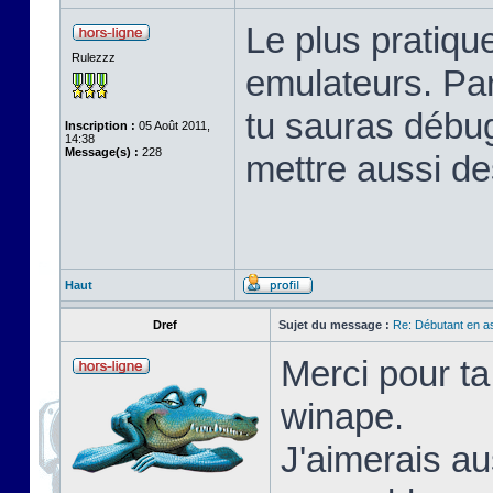
Le plus pratique
Rulezzz
emulateurs. Pa
tu sauras débu
Inscription :
05 Août 2011,
14:38
Message(s) :
228
mettre aussi de
Haut
Dref
Sujet du message :
Re: Débutant en a
Merci pour ta
winape.
J'aimerais au