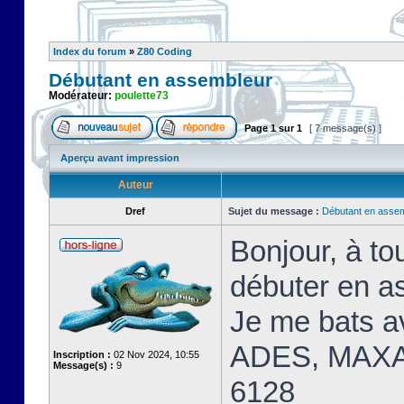
Index du forum
»
Z80 Coding
Débutant en assembleur
Modérateur:
poulette73
Page
1
sur
1
[ 7 message(s) ]
Aperçu avant impression
Auteur
Dref
Sujet du message :
Débutant en asse
Bonjour, à t
débuter en a
Je me bats 
ADES, MAXA
Inscription :
02 Nov 2024, 10:55
Message(s) :
9
6128