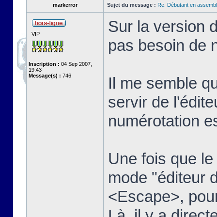
markerror
Sujet du message :
Re: Débutant en assembl
Sur la version 
VIP
pas besoin de n
Inscription :
04 Sep 2007,
19:43
Message(s) :
746
Il me semble qu
servir de l'édit
numérotation es
Une fois que le t
mode "éditeur d
<Escape>, pour 
Là, il y a dire