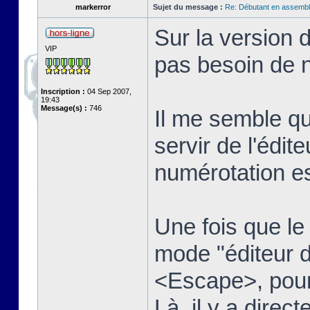
markerror
Sujet du message :
Re: Débutant en assembl
Sur la version 
VIP
pas besoin de n
Inscription :
04 Sep 2007,
19:43
Message(s) :
746
Il me semble qu
servir de l'édit
numérotation es
Une fois que le t
mode "éditeur d
<Escape>, pour 
Là, il y a dire