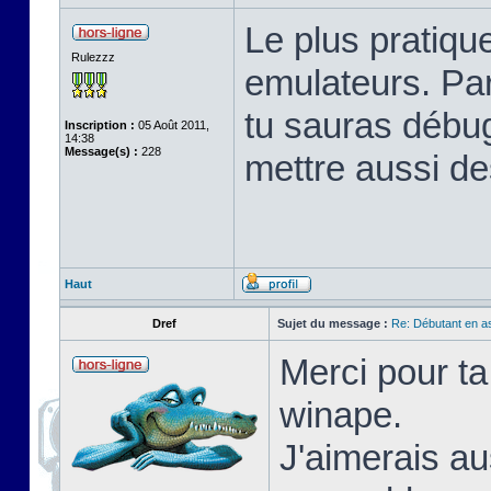
Le plus pratique
Rulezzz
emulateurs. Pa
tu sauras débu
Inscription :
05 Août 2011,
14:38
Message(s) :
228
mettre aussi de
Haut
Dref
Sujet du message :
Re: Débutant en a
Merci pour ta
winape.
J'aimerais au