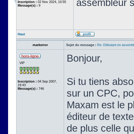
assembleur 
Inscription :
02 Nov 2024, 10:55
Message(s) :
9
Haut
markerror
Sujet du message :
Re: Débutant en assembl
Bonjour,
VIP
Si tu tiens abs
Inscription :
04 Sep 2007,
19:43
Message(s) :
746
sur un CPC, pou
Maxam est le pl
éditeur de text
de plus celle qu