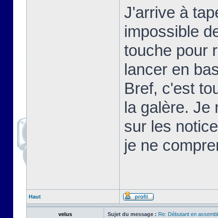
J'arrive à t
impossible d
touche pour 
lancer en basi
Bref, c'est t
la galère. Je
sur les notic
je ne compre
Haut
velus
Sujet du message :
Re: Débutant en assembl