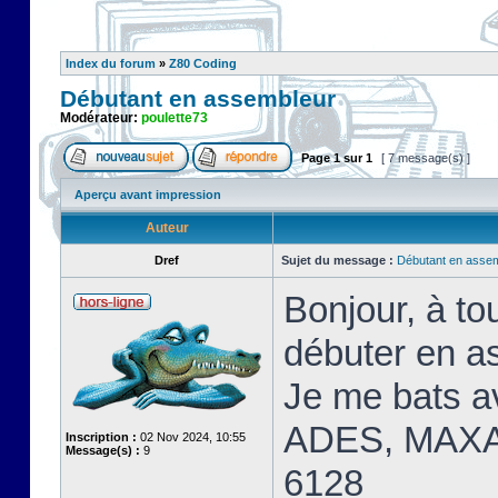
Index du forum
»
Z80 Coding
Débutant en assembleur
Modérateur:
poulette73
Page
1
sur
1
[ 7 message(s) ]
Aperçu avant impression
Auteur
Dref
Sujet du message :
Débutant en asse
Bonjour, à t
débuter en a
Je me bats 
ADES, MAXA
Inscription :
02 Nov 2024, 10:55
Message(s) :
9
6128