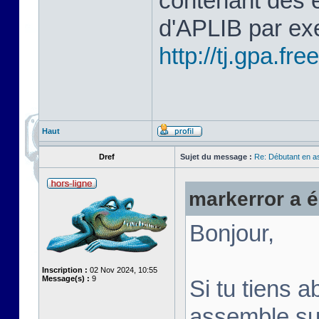
contenant des 
d'APLIB par ex
http://tj.gpa.free
Haut
Dref
Sujet du message :
Re: Débutant en a
markerror a éc
Bonjour,
Inscription :
02 Nov 2024, 10:55
Message(s) :
9
Si tu tiens a
assemble su