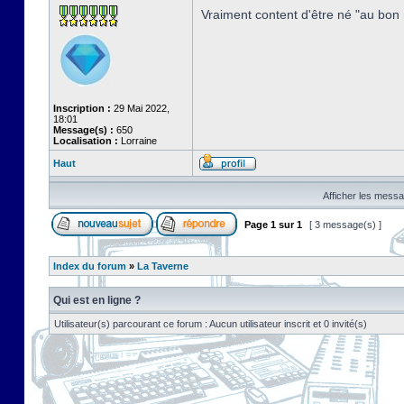
Vraiment content d'être né "au bon 
Inscription :
29 Mai 2022,
18:01
Message(s) :
650
Localisation :
Lorraine
Haut
Afficher les messa
Page
1
sur
1
[ 3 message(s) ]
Index du forum
»
La Taverne
Qui est en ligne ?
Utilisateur(s) parcourant ce forum : Aucun utilisateur inscrit et 0 invité(s)