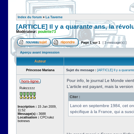
Index du forum
»
La Taverne
[ARTICLE] Il y a quarante ans, la révo
Modérateur:
poulette73
Page
1
sur
1
[ 3 message(s) ]
Aperçu avant impression
Auteur
Princesse Mariana
Sujet du message :
[ARTICLE] Il y a quarant
Pour info, le journal Le Monde vient
L'article est payant, mais la versi
Rulezzzzz
Citer :
Lancé en septembre 1984, cet ordin
Inscription :
15 Jan 2009,
11:52
spécifique à la France, qui a susci
Message(s) :
3688
Localisation :
CPCrulez
botnews