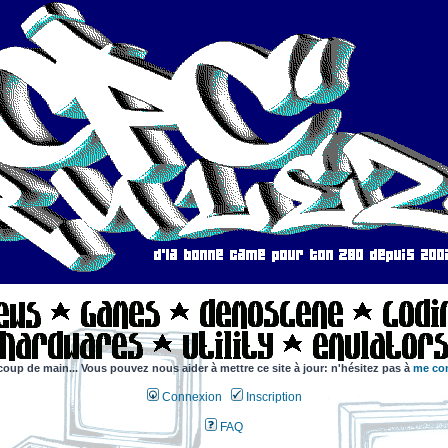
coup de main... Vous pouvez nous aider à mettre ce site à jour: n'hésitez pas à
me con
Connexion
Inscription
FAQ