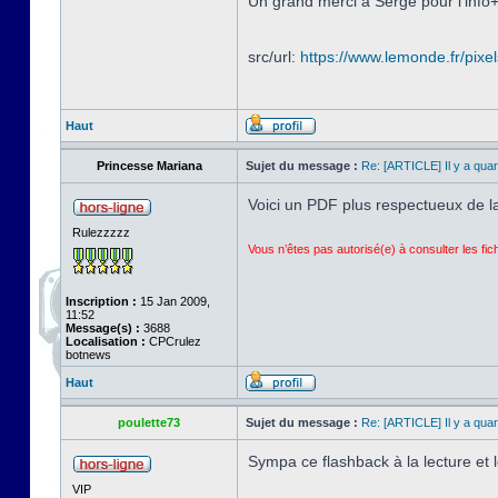
Un grand merci a Serge pour l'info+
src/url:
https://www.lemonde.fr/pixel
Haut
Princesse Mariana
Sujet du message :
Re: [ARTICLE] Il y a qua
Voici un PDF plus respectueux de la 
Rulezzzzz
Vous n’êtes pas autorisé(e) à consulter les fi
Inscription :
15 Jan 2009,
11:52
Message(s) :
3688
Localisation :
CPCrulez
botnews
Haut
poulette73
Sujet du message :
Re: [ARTICLE] Il y a qua
Sympa ce flashback à la lecture et l
VIP