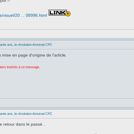
pdf !!
s/visuel/20 ... 08996.html
rante ans, la révolution Amstrad CPC
mise en page d'origine de l'article.
chiers insérés à ce message.
rante ans, la révolution Amstrad CPC
e retour dans le passé...