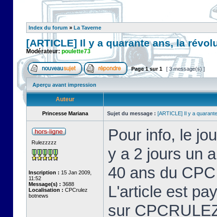
Index du forum
»
La Taverne
[ARTICLE] Il y a quarante ans, la révo
Modérateur:
poulette73
Page
1
sur
1
[ 3 message(s) ]
Aperçu avant impression
Auteur
Princesse Mariana
Sujet du message :
[ARTICLE] Il y a quarant
Pour info, le jo
Rulezzzzz
y a 2 jours un a
40 ans du CPC
Inscription :
15 Jan 2009,
11:52
Message(s) :
3688
L'article est pa
Localisation :
CPCrulez
botnews
sur CPCRULEZ e