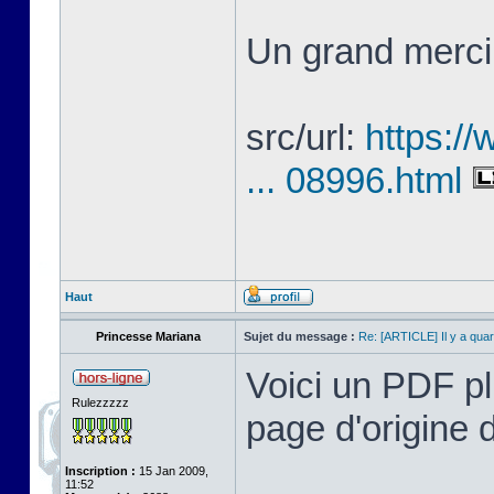
Un grand merci 
src/url:
https://
... 08996.html
Haut
Princesse Mariana
Sujet du message :
Re: [ARTICLE] Il y a qua
Voici un PDF p
Rulezzzzz
page d'origine de
Inscription :
15 Jan 2009,
11:52