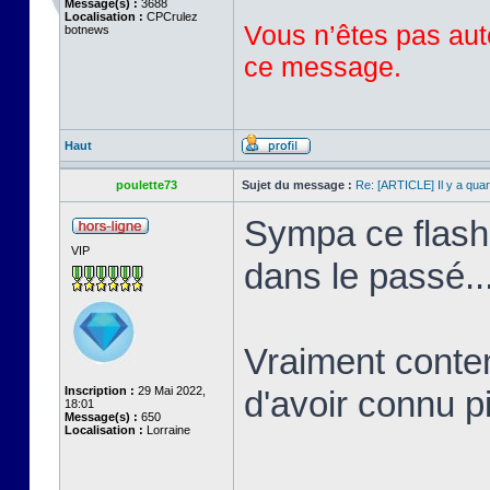
Message(s) :
3688
Localisation :
CPCrulez
Vous n’êtes pas auto
botnews
ce message.
Haut
poulette73
Sujet du message :
Re: [ARTICLE] Il y a qua
Sympa ce flashb
VIP
dans le passé..
Vraiment conten
Inscription :
29 Mai 2022,
d'avoir connu pi
18:01
Message(s) :
650
Localisation :
Lorraine