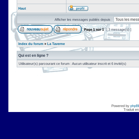
Haut
Afficher les messages publiés depuis :
Page
1
sur
1
[ 3 message(s) ]
Index du forum
»
La Taverne
Qui est en ligne ?
Utilisateur(s) parcourant ce forum : Aucun utilisateur inscrit et 6 invité(s)
Powered by
phpB
Traduit en