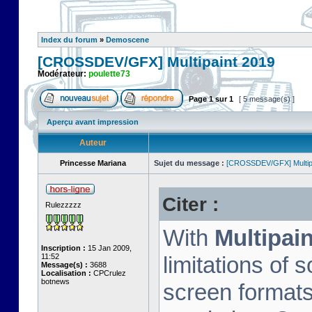
Index du forum
»
Demoscene
[CROSSDEV/GFX] Multipaint 2019
Modérateur:
poulette73
Page
1
sur
1
[ 5 message(s) ]
Aperçu avant impression
Auteur
Princesse Mariana
Sujet du message :
[CROSSDEV/GFX] Multip
Citer :
Rulezzzzz
With
Multipain
Inscription :
15 Jan 2009,
11:52
limitations of 
Message(s) :
3688
Localisation :
CPCrulez
botnews
screen format