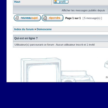
Haut
Afficher les messages publiés depuis :
Page
1
sur
1
[ 5 message(s) ]
Index du forum
»
Demoscene
Qui est en ligne ?
Utilisateur(s) parcourant ce forum : Aucun utilisateur inscrit et 1 invité
P