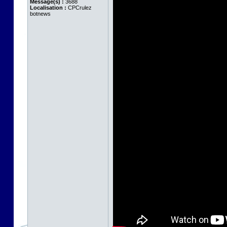
Message(s) :
3688
Localisation :
CPCrulez
botnews