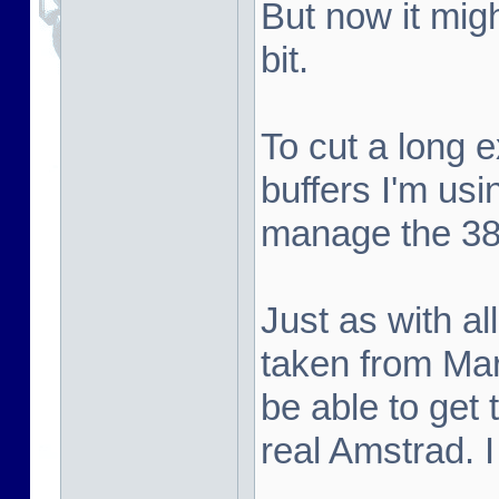
But now it mig
bit.
To cut a long e
buffers I'm usi
manage the 384
Just as with a
taken from Mar
be able to get
real Amstrad. I