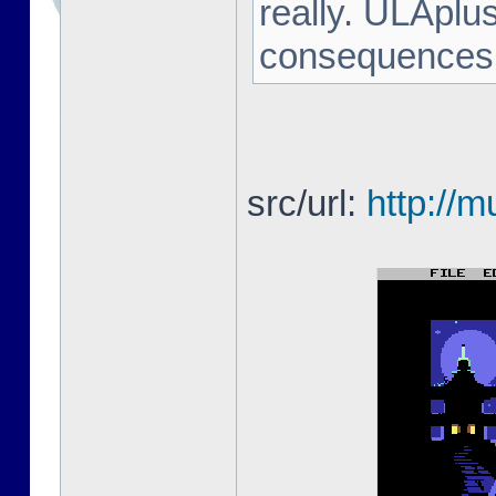
really. ULAplu
consequences h
src/url:
http://m