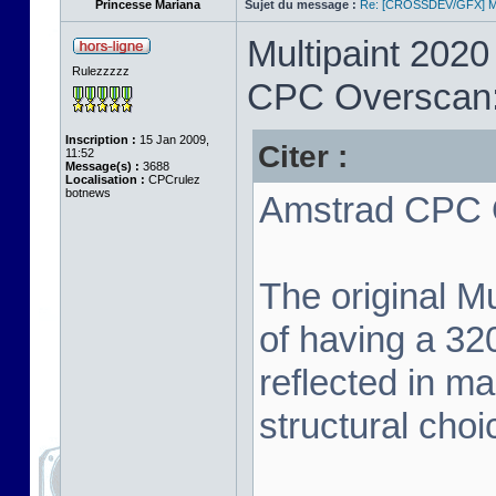
Princesse Mariana
Sujet du message :
Re: [CROSSDEV/GFX] Mul
Multipaint 2020
Rulezzzzz
CPC Overscan
Inscription :
15 Jan 2009,
Citer :
11:52
Message(s) :
3688
Localisation :
CPCrulez
botnews
Amstrad CPC O
The original Mu
of having a 320
reflected in man
structural choi