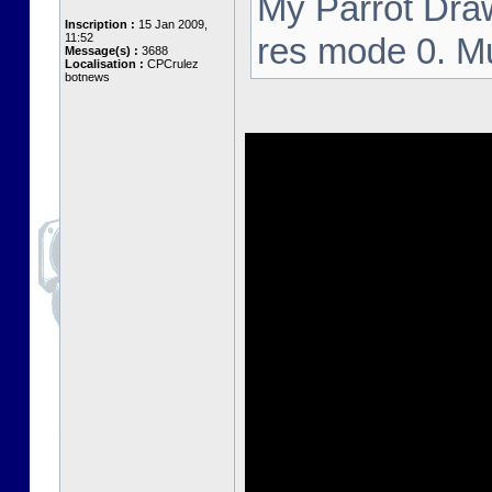
My Parrot Draw
Inscription :
15 Jan 2009,
11:52
res mode 0. M
Message(s) :
3688
Localisation :
CPCrulez
botnews