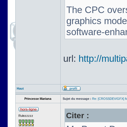
The CPC oversc
graphics mode,
software-enha
url:
http://multi
Haut
Princesse Mariana
Sujet du message :
Re: [CROSSDEV/GFX] Mul
Citer :
Rulezzzzz