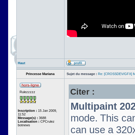
Haut
Princesse Mariana
Sujet du message :
Re: [CROSSDEV/GFX] Mul
Citer :
Rulezzzzz
Multipaint 20
Inscription :
15 Jan 2009,
11:52
mode. This ca
Message(s) :
3688
Localisation :
CPCrulez
botnews
can use a 320x