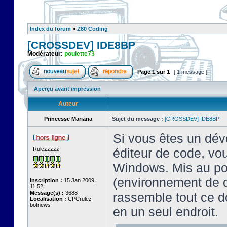
Index du forum
»
Z80 Coding
[CROSSDEV] IDE8BP
Modérateur:
poulette73
Page
1
sur
1
[ 1 message ]
Aperçu avant impression
Auteur
Princesse Mariana
Sujet du message :
[CROSSDEV] IDE8BP
Si vous êtes un dév
Rulezzzzz
éditeur de code, vo
Windows. Mis au poi
(environnement de 
Inscription :
15 Jan 2009,
11:52
Message(s) :
3688
rassemble tout ce 
Localisation :
CPCrulez
botnews
en un seul endroit.