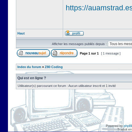
https://auamstrad.es
Haut
Afficher les messages publiés depuis :
Page
1
sur
1
[ 1 message ]
Index du forum
»
Z80 Coding
Qui est en ligne ?
Utilisateur(s) parcourant ce forum : Aucun utilisateur inscrit et 1 invité
Powered by
phpB
Traduit en