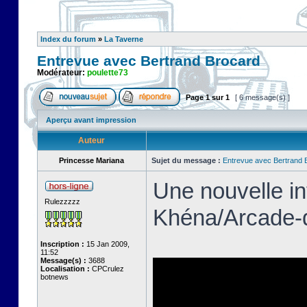
Index du forum
»
La Taverne
Entrevue avec Bertrand Brocard
Modérateur:
poulette73
Page
1
sur
1
[ 6 message(s) ]
Aperçu avant impression
Auteur
Princesse Mariana
Sujet du message :
Entrevue avec Bertrand 
Une nouvelle in
Rulezzzzz
Khéna/Arcade-
Inscription :
15 Jan 2009,
11:52
Message(s) :
3688
Localisation :
CPCrulez
botnews