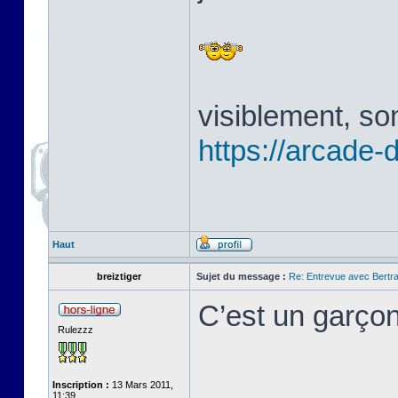
visiblement, son
https://arcade
Haut
breiztiger
Sujet du message :
Re: Entrevue avec Bertr
C’est un garçon
Rulezzz
Inscription :
13 Mars 2011,
11:39