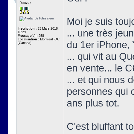
Rulezzz
Moi je suis touj
Inscription :
23 Mars 2018,
... une très je
16:29
Message(s) :
258
Localisation :
Montreal, QC
du 1er iPhone, 
(Canada)
... qui vit au 
en vente... le C6
... et qui nous
personnes qui on
ans plus tot.
C'est bluffant 