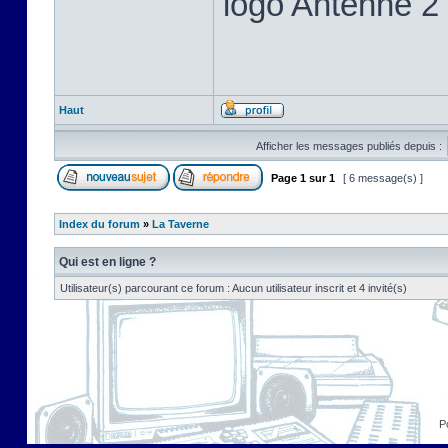
logo Antenne 2 p
Haut
Afficher les messages publiés depuis :
Page
1
sur
1
[ 6 message(s) ]
Index du forum
»
La Taverne
Qui est en ligne ?
Utilisateur(s) parcourant ce forum : Aucun utilisateur inscrit et 4 invité(s)
P