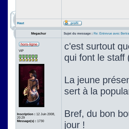
Haut
Megachur
Sujet du message :
Re: Entrevue avec Bertr
c'est surtout q
VIP
qui font le staff
La jeune présen
sert à la popul
Bref, du bon b
Inscription :
12 Juin 2008,
20:29
Message(s) :
1730
jour !