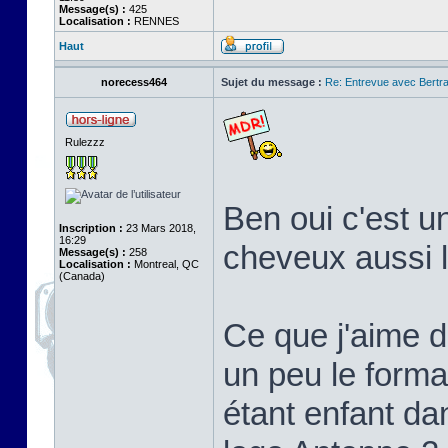
Message(s) :
425
Localisation :
RENNES
Haut
norecess464
Sujet du message :
Re: Entrevue avec Bertr
Rulezzz
Ben oui c'est u
Inscription :
23 Mars 2018,
16:29
cheveux aussi 
Message(s) :
258
Localisation :
Montreal, QC
(Canada)
Ce que j'aime d
un peu le forma
étant enfant da