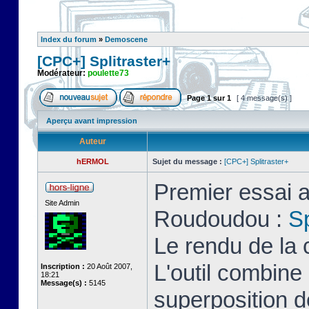
Index du forum
»
Demoscene
[CPC+] Splitraster+
Modérateur:
poulette73
Page
1
sur
1
[ 4 message(s) ]
Aperçu avant impression
Auteur
hERMOL
Sujet du message :
[CPC+] Splitraster+
Premier essai a
Site Admin
Roudoudou :
Sp
Le rendu de la 
L'outil combin
Inscription :
20 Août 2007,
18:21
Message(s) :
5145
superposition d