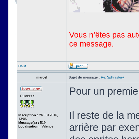
Vous n’êtes pas auto
ce message.
Haut
marcel
Sujet du message :
Re: Splitraster+
Pour un premie
Rulezzzz
Il reste de la m
Inscription :
26 Juil 2016,
13:06
Message(s) :
519
arrière par exem
Localisation :
Valence