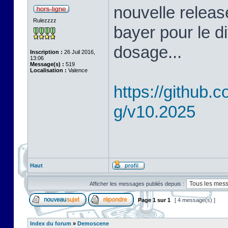
nouvelle releas
Rulezzzz
bayer pour le d
dosage...
Inscription :
26 Juil 2016,
13:06
Message(s) :
519
Localisation :
Valence
https://github
g/v10.2025
Haut
Afficher les messages publiés depuis :
Page
1
sur
1
[ 4 message(s) ]
Index du forum
»
Demoscene