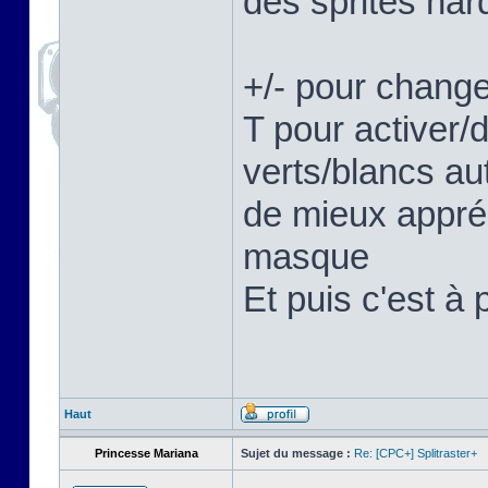
des sprites hard
+/- pour change
T pour activer/
verts/blancs au
de mieux appréc
masque
Et puis c'est à 
Haut
Princesse Mariana
Sujet du message :
Re: [CPC+] Splitraster+