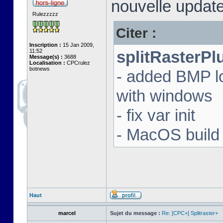
nouvelle update
Rulezzzzz
Citer :
Inscription :
15 Jan 2009,
11:52
splitRasterPl
Message(s) :
3688
Localisation :
CPCrulez
botnews
- added BMP l
with windows
- fix var init
- MacOS build 
Haut
marcel
Sujet du message :
Re: [CPC+] Splitraster+