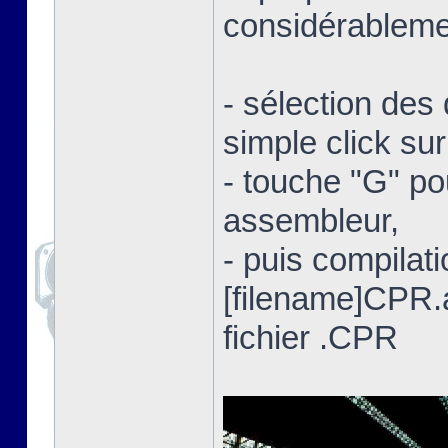
considérablemen
- sélection des 
simple click su
- touche "G" po
assembleur,
- puis compilat
[filename]CPR
fichier .CPR