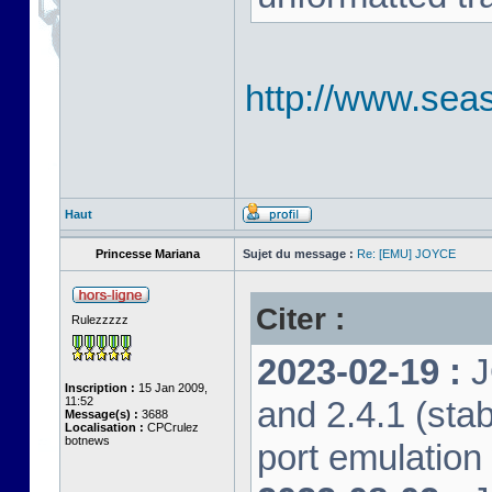
http://www.seas
Haut
Princesse Mariana
Sujet du message :
Re: [EMU] JOYCE
Citer :
Rulezzzzz
2023-02-19 :
J
Inscription :
15 Jan 2009,
11:52
and 2.4.1 (stab
Message(s) :
3688
Localisation :
CPCrulez
botnews
port emulation