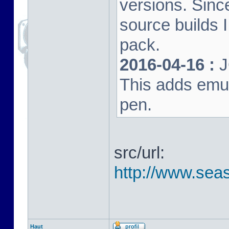
versions. Sinc
source builds
pack.
2016-04-16 :
J
This adds emula
pen.
src/url:
http://www.seas
Haut