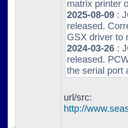
matrix printer 
2025-08-09
: 
released. Corre
GSX driver to
2024-03-26
: 
released. PCW-L
the serial port
url/src:
http://www.seas