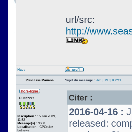
url/src:
http://www.seas
Haut
Princesse Mariana
Sujet du message :
Re: [EMU] JOYCE
Citer :
Rulezzzzz
2016-04-16 :
J
Inscription :
15 Jan 2009,
11:52
released: comp
Message(s) :
3688
Localisation :
CPCrulez
botnews