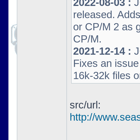
2022-08-03 :
J
released. Adds
or CP/M 2 as 
CP/M.
2021-12-14 :
J
Fixes an issu
16k-32k files 
src/url:
http://www.seas