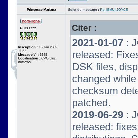
Princesse Mariana
Sujet du message :
Re: [EMU] JOYCE
Citer :
Rulezzzzz
2021-01-07
: J
Inscription :
15 Jan 2009,
11:52
released: Fixe
Message(s) :
3688
Localisation :
CPCrulez
botnews
DSK files, dis
changed while 
checksum dete
patched.
2019-06-29
: J
released: fixe