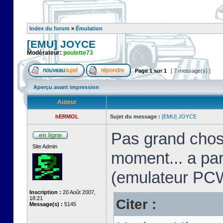
Index du forum
»
Émulation
[EMU] JOYCE
Modérateur:
poulette73
Page
1
sur
1
[ 7 message(s) ]
Aperçu avant impression
Auteur
hERMOL
Sujet du message :
[EMU] JOYCE
Pas grand chos
Site Admin
moment... a pa
(emulateur PC
Inscription :
20 Août 2007,
18:21
Citer :
Message(s) :
5145