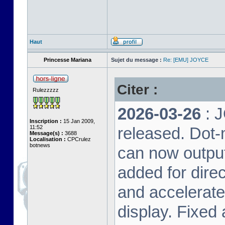
Haut
Princesse Mariana
Sujet du message :
Re: [EMU] JOYCE
Citer :
Rulezzzzz
2026-03-26
: 
Inscription :
15 Jan 2009,
11:52
released. Dot-
Message(s) :
3688
Localisation :
CPCrulez
botnews
can now output
added for dire
and accelerat
display. Fixed 