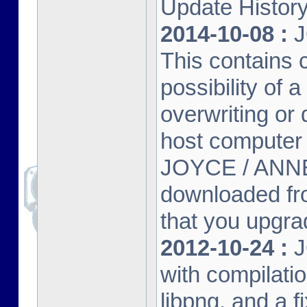
Update Histor
2014-10-08 :
J
This contains 
possibility of
overwriting or 
host computer
JOYCE / ANNE
downloaded fr
that you upgrad
2012-10-24 :
J
with compilatio
libpng, and a f