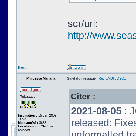
scr/url:
http://www.seas
Haut
Princesse Mariana
Sujet du message :
Re: [EMU] JOYCE
Citer :
Rulezzzzz
2021-08-05
: 
Inscription :
15 Jan 2009,
11:52
released: Fixe
Message(s) :
3688
Localisation :
CPCrulez
botnews
unformatted tr