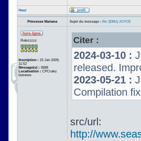
Haut
Princesse Mariana
Sujet du message :
Re: [EMU] JOYCE
Citer :
Rulezzzzz
2024-03-10 :
J
Inscription :
15 Jan 2009,
11:52
released. Impr
Message(s) :
3688
Localisation :
CPCrulez
botnews
2023-05-21 :
J
Compilation fi
src/url:
http://www.seas