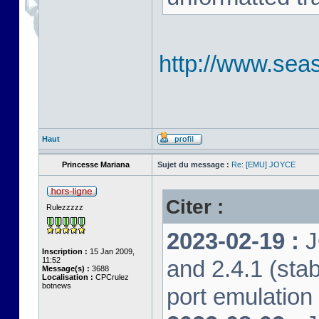
http://www.seas
Haut
Princesse Mariana
Sujet du message :
Re: [EMU] JOYCE
Citer :
Rulezzzzz
2023-02-19 :
J
Inscription :
15 Jan 2009,
11:52
and 2.4.1 (stab
Message(s) :
3688
Localisation :
CPCrulez
botnews
port emulation