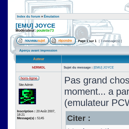
Index du forum
»
Émulation
[EMU] JOYCE
Modérateur:
poulette73
Page
1
sur
1
[ 7 message(s) ]
Aperçu avant impression
Auteur
hERMOL
Sujet du message :
[EMU] JOYCE
Pas grand chos
Site Admin
moment... a pa
(emulateur PC
Inscription :
20 Août 2007,
18:21
Citer :
Message(s) :
5145