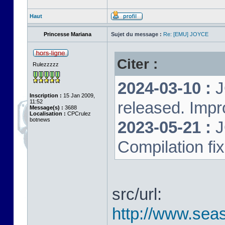
Haut
Princesse Mariana
Sujet du message :
Re: [EMU] JOYCE
Citer :
Rulezzzzz
2024-03-10 :
J
Inscription :
15 Jan 2009,
11:52
released. Impr
Message(s) :
3688
Localisation :
CPCrulez
botnews
2023-05-21 :
J
Compilation fi
src/url:
http://www.seas