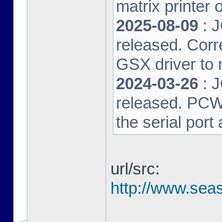
matrix printer 
2025-08-09
: 
released. Corre
GSX driver to
2024-03-26
: 
released. PCW-L
the serial port
url/src:
http://www.seas