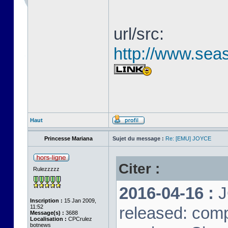
url/src:
http://www.seas
Haut
Princesse Mariana
Sujet du message :
Re: [EMU] JOYCE
Citer :
Rulezzzzz
2016-04-16 :
J
Inscription :
15 Jan 2009,
11:52
released: comp
Message(s) :
3688
Localisation :
CPCrulez
botnews