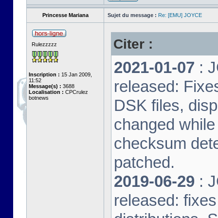
Princesse Mariana
Sujet du message :
Re: [EMU] JOYCE
Citer :
Rulezzzzz
2021-01-07
: J
Inscription :
15 Jan 2009,
11:52
released: Fixe
Message(s) :
3688
Localisation :
CPCrulez
botnews
DSK files, dis
changed while 
checksum dete
patched.
2019-06-29
: J
released: fixe