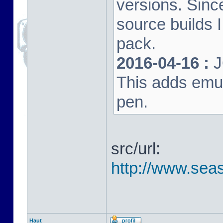
versions. Sinc
source builds
pack.
2016-04-16 :
J
This adds emula
pen.
src/url:
http://www.seas
Haut