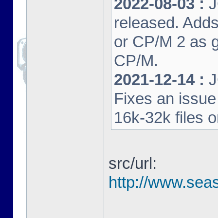
2022-08-03 :
J
released. Adds
or CP/M 2 as 
CP/M.
2021-12-14 :
J
Fixes an issu
16k-32k files 
src/url:
http://www.seas