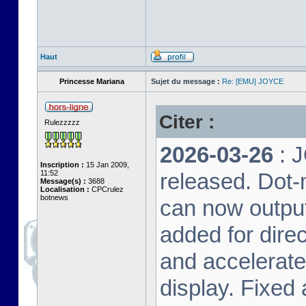
Haut
Princesse Mariana
Sujet du message :
Re: [EMU] JOYCE
Citer :
Rulezzzzz
2026-03-26
: 
Inscription :
15 Jan 2009,
11:52
released. Dot-
Message(s) :
3688
Localisation :
CPCrulez
botnews
can now output
added for dire
and accelerat
display. Fixed 