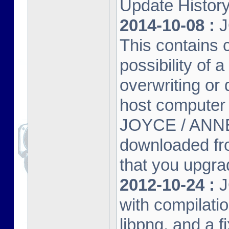
Update Histor
2014-10-08 :
J
This contains 
possibility of
overwriting or 
host computer
JOYCE / ANNE
downloaded fr
that you upgrad
2012-10-24 :
J
with compilatio
libpng, and a f