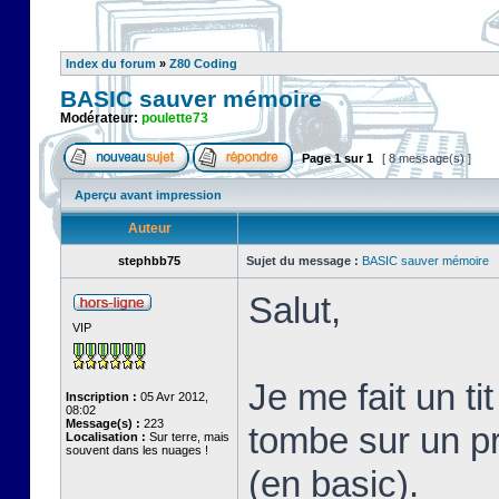
Index du forum
»
Z80 Coding
BASIC sauver mémoire
Modérateur:
poulette73
Page
1
sur
1
[ 8 message(s) ]
Aperçu avant impression
Auteur
stephbb75
Sujet du message :
BASIC sauver mémoire
Salut,
VIP
Je me fait un 
Inscription :
05 Avr 2012,
08:02
Message(s) :
223
tombe sur un p
Localisation :
Sur terre, mais
souvent dans les nuages !
(en basic).