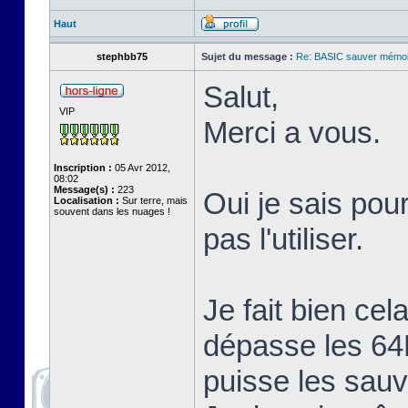
Haut
stephbb75
Sujet du message :
Re: BASIC sauver mémoi
Salut,
VIP
Merci a vous.
Inscription :
05 Avr 2012,
08:02
Message(s) :
223
Oui je sais pour
Localisation :
Sur terre, mais
souvent dans les nuages !
pas l'utiliser.
Je fait bien ce
dépasse les 64K
puisse les sau