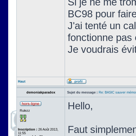
Si je ne me tro
BC98 pour faire
J'ai tenté un c
fonctionne pas o
Je voudrais évi
Haut
demoniakparadox
Sujet du message :
Re: BASIC sauver mémoi
Hello,
Rulezz
Faut simplemen
Inscription :
26 Août 2013,
11:55