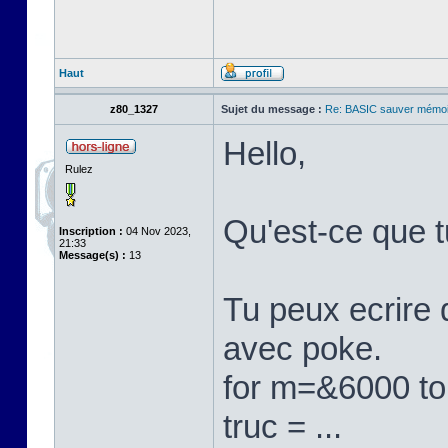
Haut
z80_1327
Sujet du message :
Re: BASIC sauver mémoi
Hello,
Rulez
Qu'est-ce que t
Inscription :
04 Nov 2023,
21:33
Message(s) :
13
Tu peux ecrire 
avec poke.
for m=&6000 to 
truc = ...