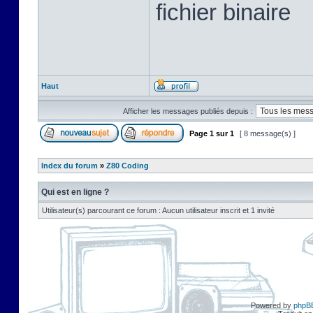
fichier binaire
Haut
Afficher les messages publiés depuis :
Page
1
sur
1
[ 8 message(s) ]
Index du forum
»
Z80 Coding
Qui est en ligne ?
Utilisateur(s) parcourant ce forum : Aucun utilisateur inscrit et 1 invité
Powered by
phpB