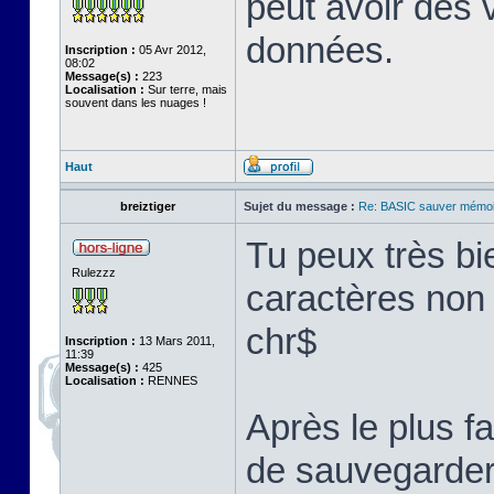
peut avoir des
données.
Inscription :
05 Avr 2012,
08:02
Message(s) :
223
Localisation :
Sur terre, mais
souvent dans les nuages !
Haut
breiztiger
Sujet du message :
Re: BASIC sauver mémoi
Tu peux très bi
Rulezzz
caractères non 
chr$
Inscription :
13 Mars 2011,
11:39
Message(s) :
425
Localisation :
RENNES
Après le plus f
de sauvegarder