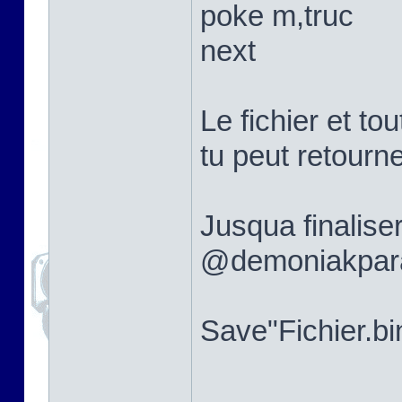
poke m,truc
next
Le fichier et t
tu peut retourne
Jusqua finalise
@demoniakpar
Save"Fichier.b