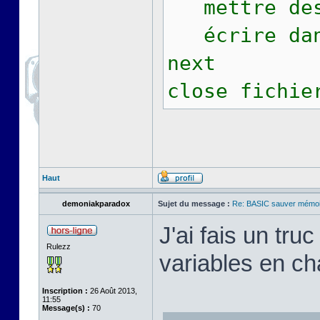
mettre des 
écrire dans
next
close fichie
Haut
demoniakparadox
Sujet du message :
Re: BASIC sauver mémoi
J'ai fais un tr
Rulezz
variables en c
Inscription :
26 Août 2013,
11:55
Message(s) :
70