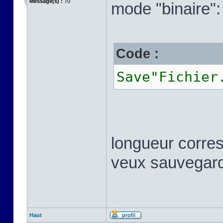
Message(s) :
70
mode "binaire":
Code :
Save"Fichier
longueur corre
veux sauvegarde
Haut