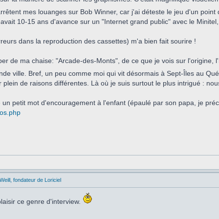
rrêtent mes louanges sur Bob Winner, car j'ai déteste le jeu d'un poi
 avait 10-15 ans d'avance sur un "Internet grand public" avec le Minitel,
eurs dans la reproduction des cassettes) m'a bien fait sourire !
ber de ma chaise: "Arcade-des-Monts", de ce que je vois sur l'origine, l'in
nde ville. Bref, un peu comme moi qui vit désormais à Sept-Îles au Q
our plein de raisons différentes. Là où je suis surtout le plus intrigué 
e un petit mot d'encouragement à l'enfant (épaulé par son papa, je précis
pos.php
eill, fondateur de Loriciel
laisir ce genre d'interview.