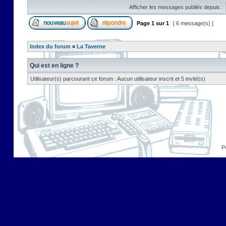
Afficher les messages publiés depuis :
Page
1
sur
1
[ 6 message(s) ]
Index du forum
»
La Taverne
Qui est en ligne ?
Utilisateur(s) parcourant ce forum : Aucun utilisateur inscrit et 5 invité(s)
P