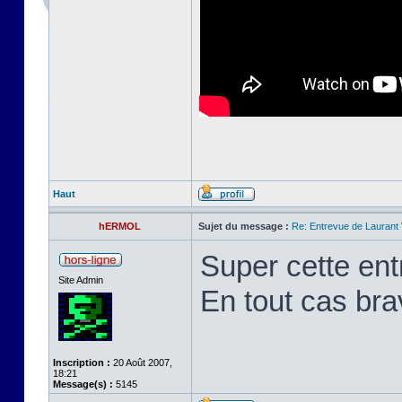
Haut
hERMOL
Sujet du message :
Re: Entrevue de Laurant W
Super cette entr
Site Admin
En tout cas bra
Inscription :
20 Août 2007,
18:21
Message(s) :
5145