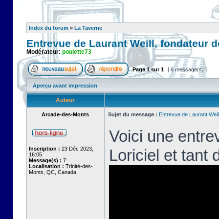
Index du forum
»
La Taverne
Entrevue de Laurant Weill, fondateur d
Modérateur:
poulette73
Page
1
sur
1
[ 6 message(s) ]
Aperçu avant impression
Auteur
Arcade-des-Monts
Sujet du message :
Entrevue de Laurant Weill
Voici une entrev
Inscription :
23 Déc 2023,
Loriciel et tant
16:05
Message(s) :
7
Localisation :
Trinité-des-
Monts, QC, Canada