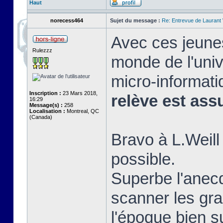
Haut
norecess464
Sujet du message :
Re: Entrevue de Laurant W
Avec ces jeunes
Rulezzz
monde de l'univ
micro-informati
Inscription :
23 Mars 2018,
relève est ass
16:29
Message(s) :
258
Localisation :
Montreal, QC
(Canada)
Bravo à L.Weill 
possible.
Superbe l'anec
scanner les gra
l'époque bien su