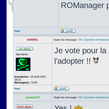
ROManager p
Haut
hERMOL
Sujet du message :
Re: Question interface p
Je vote pour l
Site Admin
l'adopter !!
Inscription :
20 Août 2007,
18:21
Message(s) :
5145
Haut
poulette73
Sujet du message :
Re: Question interface p
Yes !