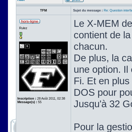
TFM
Sujet du message :
Re: Question inter
Le X-MEM de T
Rulez
contient de 
chacun.
De plus, la c
une option. I
Fi. Et en plu
DOS pour pou
Inscription :
28 Août 2011, 02:38
Jusqu'à 32 G
Message(s) :
55
Pour la gest