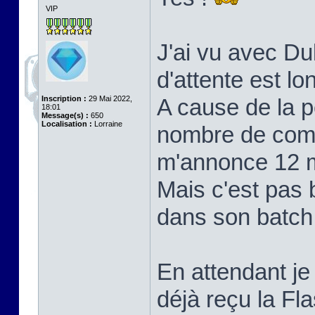
VIP
J'ai vu avec Du
d'attente est lo
Inscription :
29 Mai 2022,
A cause de la 
18:01
Message(s) :
650
Localisation :
Lorraine
nombre de com
m'annonce 12 mo
Mais c'est pas 
dans son batch, 
En attendant je 
déjà reçu la F