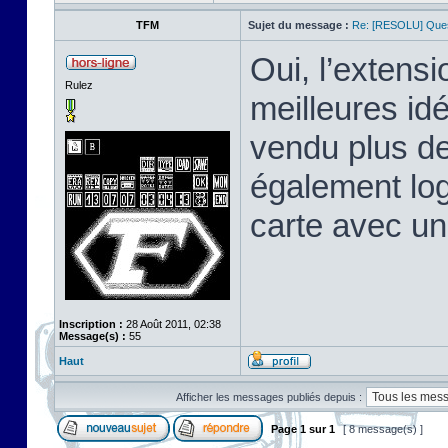
TFM
Sujet du message :
Re: [RESOLU] Quest
Oui, l’extens
Rulez
meilleures id
vendu plus de
également log
carte avec un
Inscription :
28 Août 2011, 02:38
Message(s) :
55
Haut
Afficher les messages publiés depuis :
Page
1
sur
1
[ 8 message(s) ]