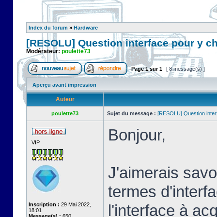
Index du forum
»
Hardware
[RESOLU] Question interface pour y c
Modérateur:
poulette73
Page
1
sur
1
[ 8 message(s) ]
Aperçu avant impression
Auteur
poulette73
Sujet du message :
[RESOLU] Question inter
Bonjour,
VIP
J'aimerais savoi
termes d'interf
Inscription :
29 Mai 2022,
l'interface à a
18:01
Message(s) :
650