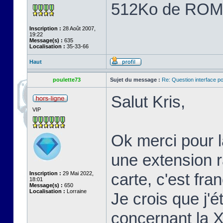
512Ko de ROM
Inscription :
28 Août 2007,
19:22
Message(s) :
635
Localisation :
35-33-66
Haut
poulette73
Sujet du message :
Re: Question interface p
Salut Kris,
VIP
Ok merci pour l
une extension 
Inscription :
29 Mai 2022,
carte, c'est fr
18:01
Message(s) :
650
Localisation :
Lorraine
Je crois que j'é
concernant la 