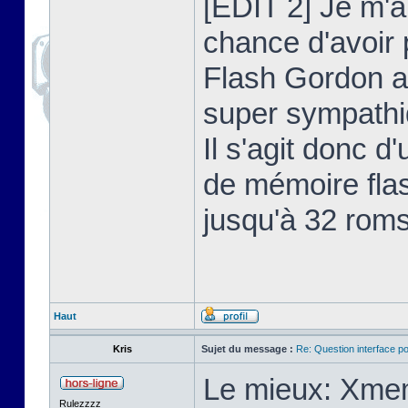
[EDIT 2] Je m'au
chance d'avoir
Flash Gordon a
super sympathiq
Il s'agit donc 
de mémoire flas
jusqu'à 32 roms
Haut
Kris
Sujet du message :
Re: Question interface p
Le mieux: Xmem
Rulezzzz