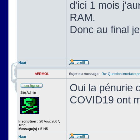
d'ici 1 mois j'
RAM.
Donc au final j
Haut
hERMOL
Sujet du message :
Re: Question interface p
Oui la pénurie 
Site Admin
COVID19 ont mis
Inscription :
20 Août 2007,
18:21
Message(s) :
5145
Haut