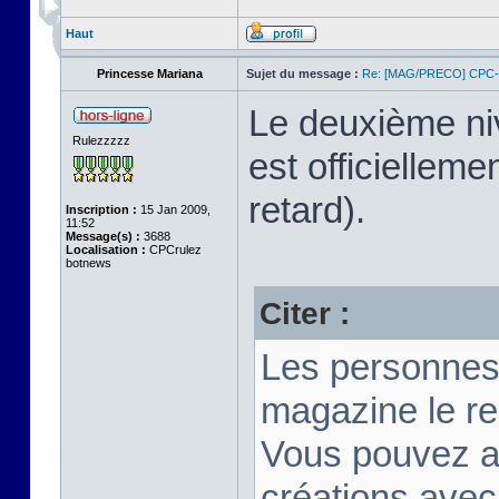
Haut
Princesse Mariana
Sujet du message :
Re: [MAG/PRECO] CP
Le deuxième n
Rulezzzzz
est officiellem
retard).
Inscription :
15 Jan 2009,
11:52
Message(s) :
3688
Localisation :
CPCrulez
botnews
Citer :
Les personnes
magazine le re
Vous pouvez a
créations ave