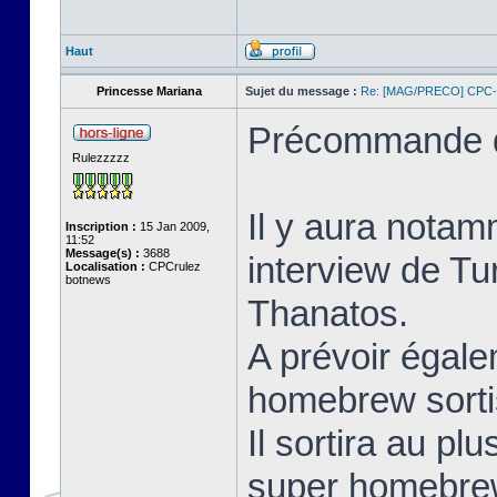
Haut
Princesse Mariana
Sujet du message :
Re: [MAG/PRECO] CP
Précommande d
Rulezzzzz
Il y aura notam
Inscription :
15 Jan 2009,
11:52
Message(s) :
3688
interview de Tu
Localisation :
CPCrulez
botnews
Thanatos.
A prévoir égale
homebrew sorti
Il sortira au pl
super homebrew