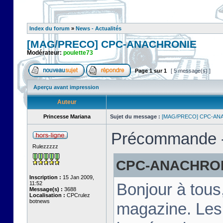
Index du forum
»
News - Actualités
[MAG/PRECO] CPC-ANACHRONIE
Modérateur:
poulette73
Page
1
sur
1
[ 5 message(s) ]
Aperçu avant impression
Auteur
Princesse Mariana
Sujet du message :
[MAG/PRECO] CPC-AN
Précommande - 
Rulezzzzz
CPC-ANACHRONIE
Inscription :
15 Jan 2009,
11:52
Bonjour à tous
Message(s) :
3688
Localisation :
CPCrulez
botnews
magazine. Les