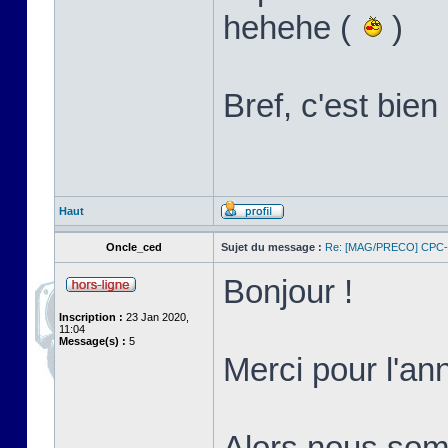
hehehe (
)
Bref, c'est bi
Haut
Oncle_ced
Sujet du message :
Re: [MAG/PRECO] CP
Bonjour !
Inscription :
23 Jan 2020,
11:04
Message(s) :
5
Merci pour l'an
Alors nous somm