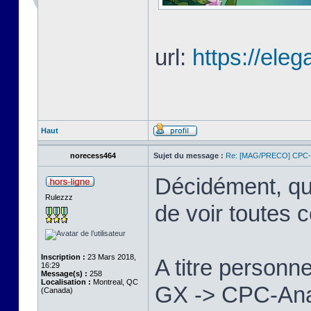
url:
https://eleg
Haut
norecess464
Sujet du message :
Re: [MAG/PRECO] CP
Décidément, qu
Rulezzz
de voir toutes 
Inscription :
23 Mars 2018,
A titre personne
16:29
Message(s) :
258
Localisation :
Montreal, QC
GX -> CPC-Anac
(Canada)