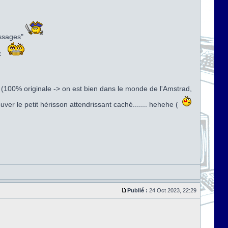
lissages"
x
 (100% originale -> on est bien dans le monde de l'Amstrad,
uver le petit hérisson attendrissant caché....... hehehe (
Publié :
24 Oct 2023, 22:29