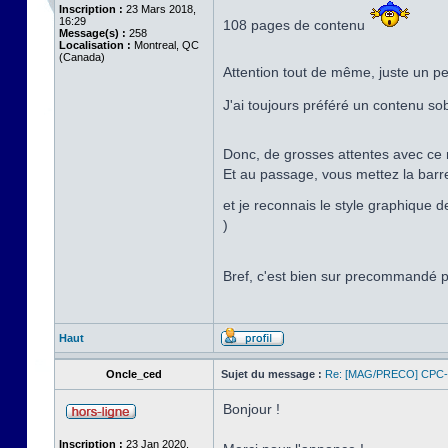
Inscription :
23 Mars 2018,
16:29
108 pages de contenu
Message(s) :
258
Localisation :
Montreal, QC
(Canada)
Attention tout de même, juste un peti
J'ai toujours préféré un contenu sob
Donc, de grosses attentes avec ce n
Et au passage, vous mettez la barr
et je reconnais le style graphique d
)
Bref, c'est bien sur precommandé 
Haut
Oncle_ced
Sujet du message :
Re: [MAG/PRECO] CP
Bonjour !
Inscription :
23 Jan 2020,