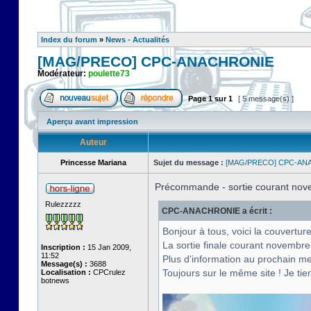
Index du forum
»
News - Actualités
[MAG/PRECO] CPC-ANACHRONIE
Modérateur:
poulette73
Page
1
sur
1
[ 5 message(s) ]
Aperçu avant impression
Auteur
Princesse Mariana
Sujet du message :
[MAG/PRECO] CPC-AN
Précommande - sortie courant nov
Rulezzzzz
CPC-ANACHRONIE a écrit :
Bonjour à tous, voici la couvert
La sortie finale courant novembre
Inscription :
15 Jan 2009,
11:52
Plus d'information au prochain m
Message(s) :
3688
Toujours sur le même site ! Je tie
Localisation :
CPCrulez
botnews