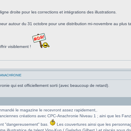
gne droite pour les corrections et intégrations des illustrations.
rimeur autour du 31 octobre pour une distribution mi-novembre au plus t
frir visiblement !
C-ANACHRONIE
ie qui est officiellement sorti (avec beaucoup de retard).
mmandé le magazine le recevront assez rapidement,.
nciennes créations avec CPC-Anachronie Niveau 1 ; aini que les Fanzin
aient "dangereusement" bas.
Les couvertures ainsi que les personna
 illustratrice de talent Viny-Kun ( Gwladys Gilbert ) et placés sous droit