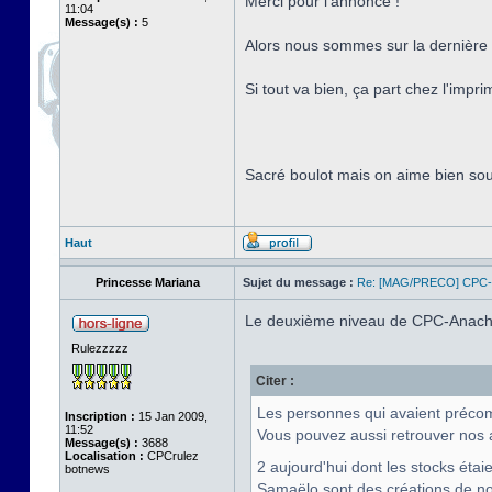
Merci pour l'annonce !
11:04
Message(s) :
5
Alors nous sommes sur la dernière li
Si tout va bien, ça part chez l'imp
Sacré boulot mais on aime bien souf
Haut
Princesse Mariana
Sujet du message :
Re: [MAG/PRECO] CP
Le deuxième niveau de CPC-Anachron
Rulezzzzz
Citer :
Les personnes qui avaient préco
Inscription :
15 Jan 2009,
11:52
Vous pouvez aussi retrouver nos a
Message(s) :
3688
Localisation :
CPCrulez
2 aujourd'hui dont les stocks ét
botnews
Samaëlo sont des créations de notre