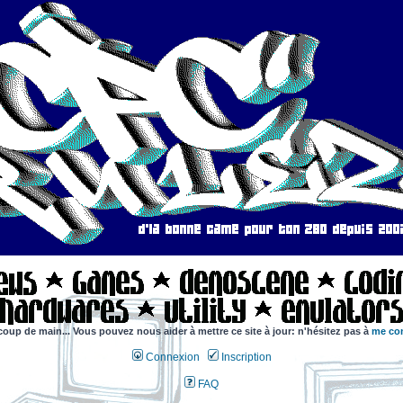
coup de main... Vous pouvez nous aider à mettre ce site à jour: n'hésitez pas à
me con
Connexion
Inscription
FAQ