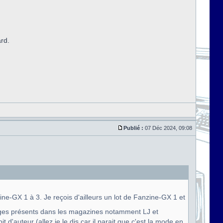
ard.
Publié :
07 Déc 2024, 09:08
e-GX 1 à 3. Je reçois d'ailleurs un lot de Fanzine-GX 1 et
ges présents dans les magazines notamment LJ et
 d'auteur (allez je le dis car il parait que c'est la mode en