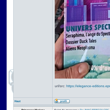
url/src:
https://elegance-editions.ep
Haut