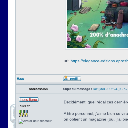
url:
https://elegance-editions.eprosh
Haut
norecess464
Sujet du message :
Re: [MAG/PRECO] CP
Décidément, quel régal ces dernière
Rulezzz
A titre personnel, j'aime bien ce 
on obtient un magazine (oui, j'ai b