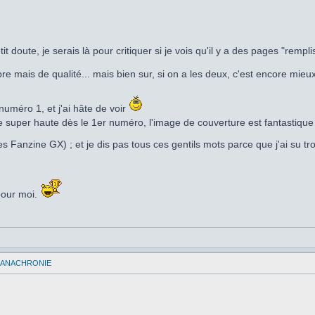
t doute, je serais là pour critiquer si je vois qu'il y a des pages "remp
re mais de qualité... mais bien sur, si on a les deux, c'est encore mieu
uméro 1, et j'ai hâte de voir
e super haute dès le 1er numéro, l'image de couverture est fantastique
es Fanzine GX) ; et je dis pas tous ces gentils mots parce que j'ai su tro
pour moi.
C-ANACHRONIE