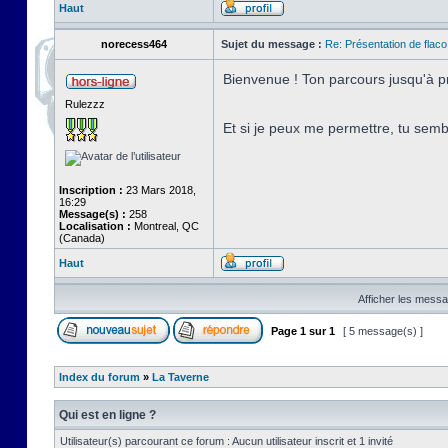
Haut
norecess464
Sujet du message :
Re: Présentation de flaco
Bienvenue ! Ton parcours jusqu'à pr
Rulezzz
Et si je peux me permettre, tu sembl
Inscription :
23 Mars 2018,
16:29
Message(s) :
258
Localisation :
Montreal, QC
(Canada)
Haut
Afficher les messa
Page
1
sur
1
[ 5 message(s) ]
Index du forum
»
La Taverne
Qui est en ligne ?
Utilisateur(s) parcourant ce forum : Aucun utilisateur inscrit et 1 invité