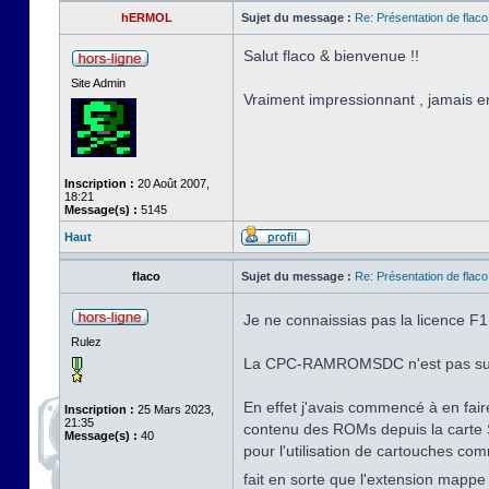
hERMOL
Sujet du message :
Re: Présentation de flaco
Salut flaco & bienvenue !!
Site Admin
Vraiment impressionnant , jamais e
Inscription :
20 Août 2007,
18:21
Message(s) :
5145
Haut
flaco
Sujet du message :
Re: Présentation de flaco
Je ne connaissias pas la licence F1
Rulez
La CPC-RAMROMSDC n'est pas sur mon
En effet j'avais commencé à en fai
Inscription :
25 Mars 2023,
21:35
contenu des ROMs depuis la carte SD
Message(s) :
40
pour l'utilisation de cartouches co
fait en sorte que l'extension mapp