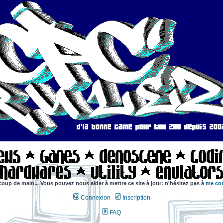
coup de main... Vous pouvez nous aider à mettre ce site à jour: n'hésitez pas à
me con
Connexion
Inscription
FAQ