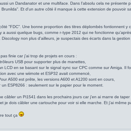
aussi un Dandanator et une multiface. Dans l'absolu cela ne présente pas
runilda". Et d'un autre côté il manque à cette extension de pouvoir s
côté "FDC". Une bonne proportion des titres déplombés fontionnent y com
il y a aussi quelque bugs, comme r-type 2012 qui ne fonctionne qu'aprè
. Discology non plus d'ailleurs, je suspectais des écarts dans la gestio
as finie car j'ai trop de projets en cours :
ntrôleurs USB pour supporter plus de manettes,
cran LCD en se basant sur le signal sync sur CPC comme sur Amiga. Il 
ation avec une wiimote et ESP32 avait commencé,
 Pour A500 est prête, les versions A600 et A1200 sont en cours,
r un ESP8266 : seulement sur le papier pour le moment.
me câbler un Pi1541 dans les prochains jours car j'en ai marre de taper 
 et je dois câbler une cartouche pour voir si elle marche. Et j'ai même
ire tout ça