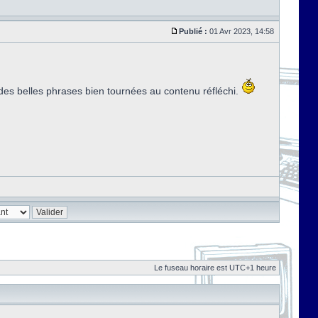
Publié :
01 Avr 2023, 14:58
c des belles phrases bien tournées au contenu réfléchi.
Le fuseau horaire est UTC+1 heure