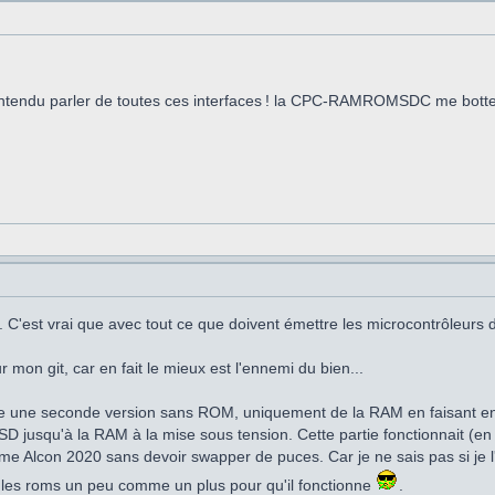
ntendu parler de toutes ces interfaces ! la CPC-RAMROMSDC me botterai
. C'est vrai que avec tout ce que doivent émettre les microcontrôleurs
 git, car en fait le mieux est l'ennemi du bien...
re une seconde version sans ROM, uniquement de la RAM en faisant en s
 jusqu'à la RAM à la mise sous tension. Cette partie fonctionnait (en h
mme Alcon 2020 sans devoir swapper de puces. Car je ne sais pas si je l'
e les roms un peu comme un plus pour qu'il fonctionne
.