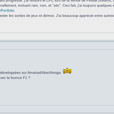
 progressé, j'ai ressorti le CPC lors de la venue de Pinball Dreams, q
lement, incluant ram, rom, et "sdc". Ceci fait, j'ai toujours quelques i
/Portfolio
.
tester les sorties de jeux et démos. J'ai beaucoup apprécié entre autre
s développées sur Amstrad/Atari/Amiga.
avec la licence F1 ?