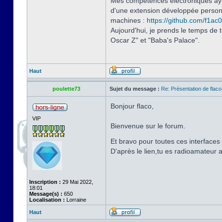
Mes compétences électroniques ayant
d'une extension développée personnel
machines :
https://github.com/f1ac0
Aujourd'hui, je prends le temps de 
Oscar Z" et "Baba's Palace".
Haut
poulette73
Sujet du message :
Re: Présentation de flaco
Bonjour flaco,
VIP
Bienvenue sur le forum.
Et bravo pour toutes ces interface
D'après le lien,tu es radioamateur 
Inscription :
29 Mai 2022,
18:01
Message(s) :
650
Localisation :
Lorraine
Haut