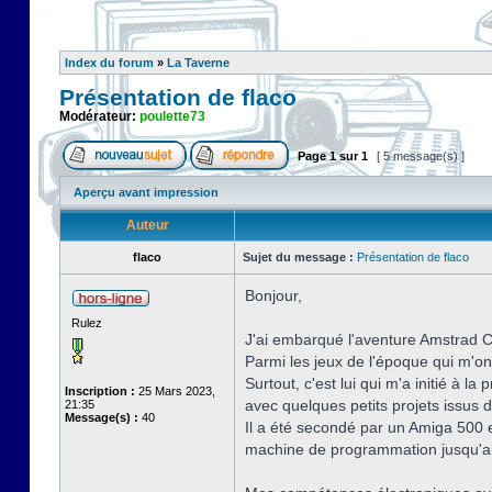
Index du forum
»
La Taverne
Présentation de flaco
Modérateur:
poulette73
Page
1
sur
1
[ 5 message(s) ]
Aperçu avant impression
Auteur
flaco
Sujet du message :
Présentation de flaco
Bonjour,
Rulez
J'ai embarqué l'aventure Amstrad CP
Parmi les jeux de l'époque qui m'o
Surtout, c'est lui qui m'a initié à
Inscription :
25 Mars 2023,
avec quelques petits projets issus 
21:35
Message(s) :
40
Il a été secondé par un Amiga 500 
machine de programmation jusqu'au