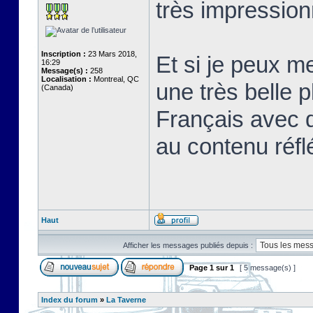
très impression
Inscription :
23 Mars 2018,
Et si je peux m
16:29
Message(s) :
258
Localisation :
Montreal, QC
une très belle pl
(Canada)
Français avec 
au contenu réfl
Haut
Afficher les messages publiés depuis :
Page
1
sur
1
[ 5 message(s) ]
Index du forum
»
La Taverne