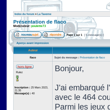
Index du forum
»
La Taverne
Présentation de flaco
Modérateur:
poulette73
Page
1
sur
1
[ 5 message(s) ]
Aperçu avant impression
Auteur
flaco
Sujet du message :
Présentation de flaco
Bonjour,
Rulez
J'ai embarqué 
Inscription :
25 Mars 2023,
21:35
Message(s) :
40
avec le 464 coul
Parmi les jeux 