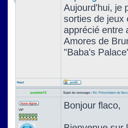
Aujourd'hui, je 
sorties de jeux
apprécié entre 
Amores de Bruni
"Baba's Palace
Haut
poulette73
Sujet du message :
Re: Présentation de flaco
Bonjour flaco,
VIP
Bienvenue sur l