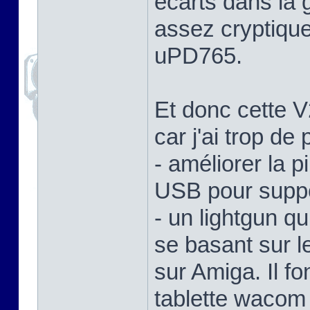
écarts dans la 
assez cryptiqu
uPD765.
Et donc cette V
car j'ai trop de 
- améliorer la 
USB pour suppo
- un lightgun q
se basant sur 
sur Amiga. Il f
tablette wacom