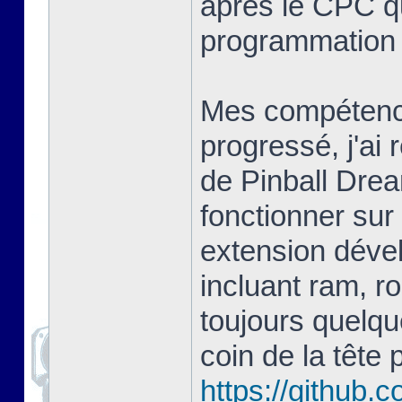
après le CPC q
programmation 
Mes compétence
progressé, j'ai 
de Pinball Drea
fonctionner sur
extension déve
incluant ram, rom
toujours quelqu
coin de la tête 
https://github.c