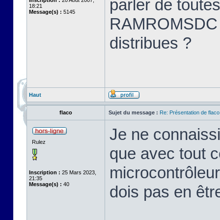
parler de toute
Inscription :
20 Août 2007,
18:21
Message(s) :
5145
RAMROMSDC me 
distribues ?
Haut
flaco
Sujet du message :
Re: Présentation de flaco
Je ne connaissi
Rulez
que avec tout c
microcontrôleu
Inscription :
25 Mars 2023,
21:35
Message(s) :
40
dois pas en êtr