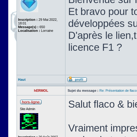
Et bravo pour t
Inscription :
29 Mai 2022,
développées su
18:01
Message(s) :
650
Localisation :
Lorraine
D'après le lien
licence F1 ?
Haut
hERMOL
Sujet du message :
Re: Présentation de flaco
Salut flaco & b
Site Admin
Vraiment impre