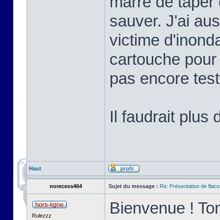
marre de taper 
sauver. J'ai au
victime d'inonda
cartouche pour 
pas encore tes
Il faudrait plus
Haut
norecess464
Sujet du message :
Re: Présentation de flaco
Bienvenue ! Ton
Rulezzz