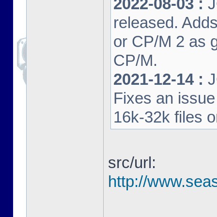
2022-08-03 :
J
released. Adds
or CP/M 2 as 
CP/M.
2021-12-14 :
J
Fixes an issu
16k-32k files 
src/url:
http://www.seas