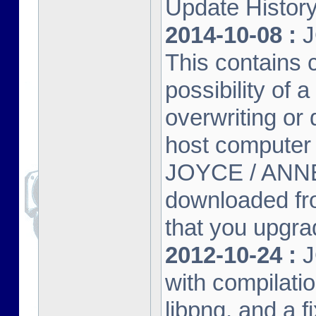
Update Histor
2014-10-08 :
J
This contains 
possibility of
overwriting or 
host computer
JOYCE / ANNE
downloaded fr
that you upgrad
2012-10-24 :
J
with compilatio
libpng, and a f