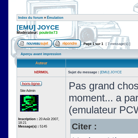
Index du forum
»
Émulation
[EMU] JOYCE
Modérateur:
poulette73
Page
1
sur
1
[ 7 message(s) ]
Aperçu avant impression
Auteur
hERMOL
Sujet du message :
[EMU] JOYCE
Pas grand chos
Site Admin
moment... a pa
(emulateur PC
Inscription :
20 Août 2007,
18:21
Citer :
Message(s) :
5145