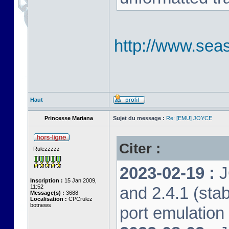
http://www.seas
Haut
Princesse Mariana
Sujet du message :
Re: [EMU] JOYCE
Citer :
Rulezzzzz
2023-02-19 :
J
Inscription :
15 Jan 2009,
11:52
and 2.4.1 (stab
Message(s) :
3688
Localisation :
CPCrulez
botnews
port emulation