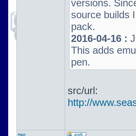
versions. Sinc
source builds
pack.
2016-04-16 :
J
This adds emula
pen.
src/url:
http://www.seas
Haut