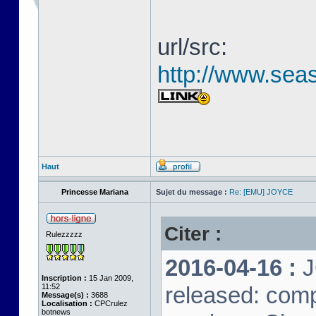
url/src:
http://www.seas
Haut
Princesse Mariana
Sujet du message :
Re: [EMU] JOYCE
Citer :
Rulezzzzz
2016-04-16 :
J
Inscription :
15 Jan 2009,
11:52
released: comp
Message(s) :
3688
Localisation :
CPCrulez
botnews