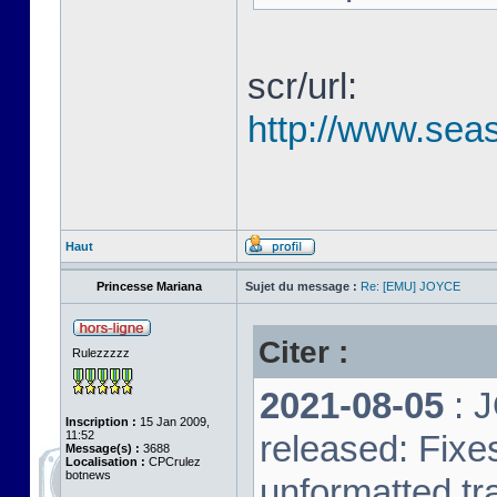
scr/url:
http://www.seas
Haut
Princesse Mariana
Sujet du message :
Re: [EMU] JOYCE
Citer :
Rulezzzzz
2021-08-05
: 
Inscription :
15 Jan 2009,
11:52
released: Fixe
Message(s) :
3688
Localisation :
CPCrulez
botnews
unformatted tr