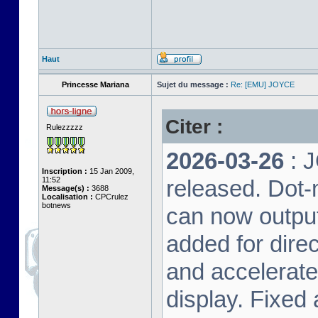
Haut
Princesse Mariana
Sujet du message :
Re: [EMU] JOYCE
Citer :
Rulezzzzz
2026-03-26
: 
Inscription :
15 Jan 2009,
11:52
released. Dot-
Message(s) :
3688
Localisation :
CPCrulez
botnews
can now output
added for dire
and accelerat
display. Fixed 