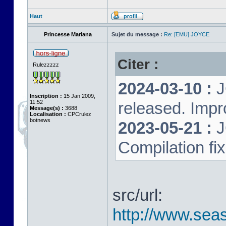
Haut
Princesse Mariana
Sujet du message :
Re: [EMU] JOYCE
Citer :
Rulezzzzz
2024-03-10 :
J
Inscription :
15 Jan 2009,
11:52
released. Impr
Message(s) :
3688
Localisation :
CPCrulez
botnews
2023-05-21 :
J
Compilation fi
src/url:
http://www.seas