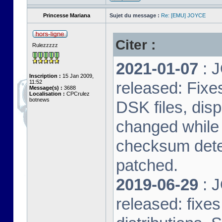
Princesse Mariana
Sujet du message :
Re: [EMU] JOYCE
Citer :
Rulezzzzz
2021-01-07
: J
Inscription :
15 Jan 2009,
11:52
released: Fixe
Message(s) :
3688
Localisation :
CPCrulez
botnews
DSK files, dis
changed while 
checksum dete
patched.
2019-06-29
: J
released: fixe