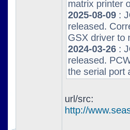
matrix printer 
2025-08-09
: 
released. Corre
GSX driver to
2024-03-26
: 
released. PCW-L
the serial port
url/src:
http://www.seas